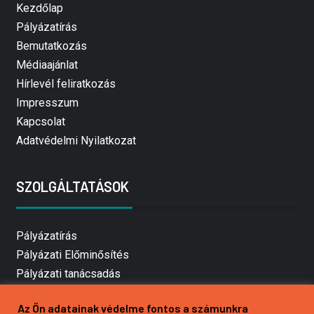
Kezdőlap
Pályázatírás
Bemutatkozás
Médiaajánlat
Hírlevél feliratkozás
Impresszum
Kapcsolat
Adatvédelmi Nyilatkozat
SZOLGÁLTATÁSOK
Pályázatírás
Pályázati Előminősítés
Pályázati tanácsadás
Pályázatírás vállalkozásoknak
Az Ön adatainak védelme fontos a számunkra
Mezőgazdasági pályázatírás