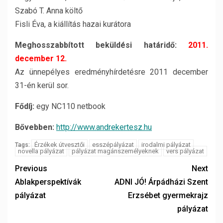
Szabó T. Anna költő
Fisli Éva, a kiállítás hazai kurátora
Meghosszabbított beküldési határidő:
2011.
december 12.
Az ünnepélyes eredményhírdetésre 2011 december
31-én kerül sor.
Fődíj:
egy NC110 netbook
Bővebben:
http://www.andrekertesz.hu
Érzékek útvesztői
esszépályázat
irodalmi pályázat
Tags:
novella pályázat
pályázat magánszemélyeknek
vers pályázat
Previous
Next
Ablakperspektívák
ADNI JÓ! Árpádházi Szent
pályázat
Erzsébet gyermekrajz
pályázat