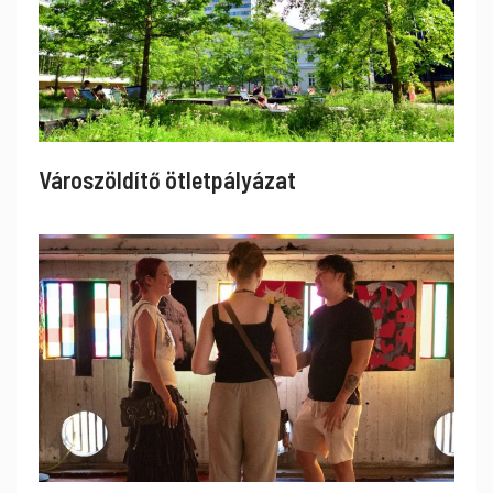
Városzöldítő ötletpályázat