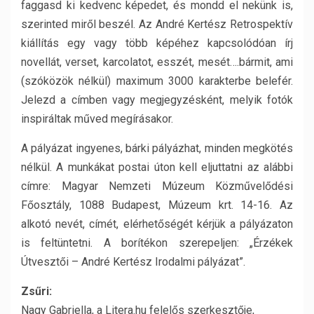
faggasd ki kedvenc képedet, és mondd el nekünk is,
szerinted miről beszél. Az André Kertész Retrospektív
kiállítás egy vagy több képéhez kapcsolódóan írj
novellát, verset, karcolatot, esszét, mesét….bármit, ami
(szóközök nélkül) maximum 3000 karakterbe belefér.
Jelezd a címben vagy megjegyzésként, melyik fotók
inspiráltak műved megírásakor.
A pályázat ingyenes, bárki pályázhat, minden megkötés
nélkül. A munkákat postai úton kell eljuttatni az alábbi
címre: Magyar Nemzeti Múzeum Közművelődési
Főosztály, 1088 Budapest, Múzeum krt. 14-16. Az
alkotó nevét, címét, elérhetőségét kérjük a pályázaton
is feltüntetni. A borítékon szerepeljen: „Érzékek
Útvesztői – André Kertész Irodalmi pályázat”.
Zsűri:
Nagy Gabriella, a Litera.hu felelős szerkesztője,