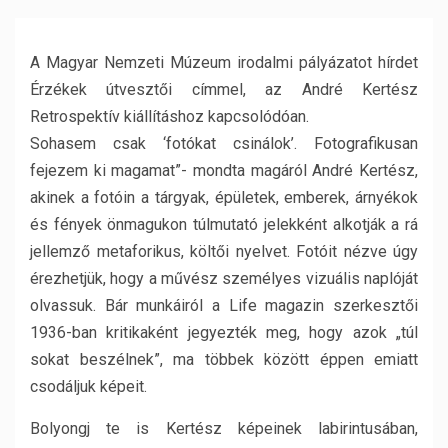
A Magyar Nemzeti Múzeum irodalmi pályázatot hírdet
Érzékek útvesztői címmel, az André Kertész
Retrospektív kiállításhoz kapcsolódóan.
Sohasem csak ‘fotókat csinálok’. Fotografikusan
fejezem ki magamat”- mondta magáról André Kertész,
akinek a fotóin a tárgyak, épületek, emberek, árnyékok
és fények önmagukon túlmutató jelekként alkotják a rá
jellemző metaforikus, költői nyelvet. Fotóit nézve úgy
érezhetjük, hogy a művész személyes vizuális naplóját
olvassuk. Bár munkáiról a Life magazin szerkesztői
1936-ban kritikaként jegyezték meg, hogy azok „túl
sokat beszélnek”, ma többek között éppen emiatt
csodáljuk képeit.
Bolyongj te is Kertész képeinek labirintusában,