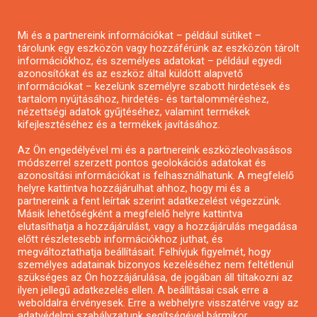
Pályázatírás magánszemélyeknek
Mi és a partnereink információkat – például sütiket –
Pályázatírás civil szervezeteknek
tárolunk egy eszközön vagy hozzáférünk az eszközön tárolt
Pályázatírás önkormányzatoknak
információkhoz, és személyes adatokat – például egyedi
azonosítókat és az eszköz által küldött alapvető
Pályázatfigyelés
információkat – kezelünk személyre szabott hirdetések és
Specifikus pályázatfigyelés vagy hírlevél
tartalom nyújtásához, hirdetés- és tartalomméréshez,
nézettségi adatok gyűjtéséhez, valamint termékek
kifejlesztéséhez és a termékek javításához.
PÁLYÁZATFIGYELŐ
Az Ön engedélyével mi és a partnereink eszközleolvasásos
módszerrel szerzett pontos geolokációs adatokat és
azonosítási információkat is felhasználhatunk. A megfelelő
helyre kattintva hozzájárulhat ahhoz, hogy mi és a
Pályázatok magánszemélyeknek
partnereink a fent leírtak szerint adatkezelést végezzünk.
Pályázatok civil szervezeteknek
Másik lehetőségként a megfelelő helyre kattintva
elutasíthatja a hozzájárulást, vagy a hozzájárulás megadása
Pályázatok vállalkozásoknak
előtt részletesebb információkhoz juthat, és
Önkormányzati pályázatok
megváltoztathatja beállításait. Felhívjuk figyelmét, hogy
személyes adatainak bizonyos kezeléséhez nem feltétlenül
Mezőgazdasági pályázatok
szükséges az Ön hozzájárulása, de jogában áll tiltakozni az
Falusi turizmus pályázatok
ilyen jellegű adatkezelés ellen. A beállításai csak erre a
weboldalra érvényesek. Erre a webhelyre visszatérve vagy az
Napelem pályázatok
adatvédelmi szabályzatunk segítségével bármikor