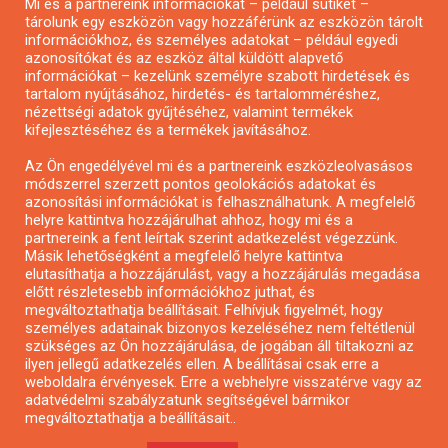
Mi és a partnereink információkat – például sütiket –
Pályázatírás civil szervezeteknek
tárolunk egy eszközön vagy hozzáférünk az eszközön tárolt
Pályázatírás önkormányzatoknak
információkhoz, és személyes adatokat – például egyedi
azonosítókat és az eszköz által küldött alapvető
Pályázatfigyelés
információkat – kezelünk személyre szabott hirdetések és
Specifikus pályázatfigyelés vagy hírlevél
tartalom nyújtásához, hirdetés- és tartalomméréshez,
nézettségi adatok gyűjtéséhez, valamint termékek
kifejlesztéséhez és a termékek javításához.
PÁLYÁZATFIGYELŐ
Az Ön engedélyével mi és a partnereink eszközleolvasásos
módszerrel szerzett pontos geolokációs adatokat és
azonosítási információkat is felhasználhatunk. A megfelelő
helyre kattintva hozzájárulhat ahhoz, hogy mi és a
Pályázatok magánszemélyeknek
partnereink a fent leírtak szerint adatkezelést végezzünk.
Pályázatok civil szervezeteknek
Másik lehetőségként a megfelelő helyre kattintva
elutasíthatja a hozzájárulást, vagy a hozzájárulás megadása
Pályázatok vállalkozásoknak
előtt részletesebb információkhoz juthat, és
Önkormányzati pályázatok
megváltoztathatja beállításait. Felhívjuk figyelmét, hogy
személyes adatainak bizonyos kezeléséhez nem feltétlenül
Mezőgazdasági pályázatok
szükséges az Ön hozzájárulása, de jogában áll tiltakozni az
Falusi turizmus pályázatok
ilyen jellegű adatkezelés ellen. A beállításai csak erre a
weboldalra érvényesek. Erre a webhelyre visszatérve vagy az
Napelem pályázatok
adatvédelmi szabályzatunk segítségével bármikor
GINOP pályázatok
megváltoztathatja a beállításait..