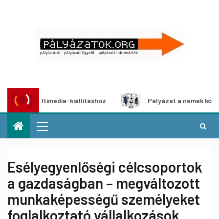
zat multimédia-kiállításhoz
Pályázat a nemek közötti egy
Esélyegyenlőségi célcsoportok
a gazdaságban – megváltozott
munkaképességű személyeket
foglalkoztató vállalkozások