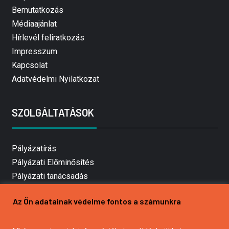
Bemutatkozás
Médiaajánlat
Hírlevél feliratkozás
Impresszum
Kapcsolat
Adatvédelmi Nyilatkozat
SZOLGÁLTATÁSOK
Pályázatírás
Pályázati Előminősítés
Pályázati tanácsadás
Pályázatírás vállalkozásoknak
Az Ön adatainak védelme fontos a számunkra
Mezőgazdasági pályázatírás
Pályázatírás magánszemélyeknek