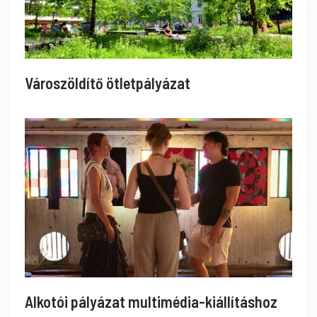
Városzöldítő ötletpályázat
Alkotói pályázat multimédia-kiállításhoz