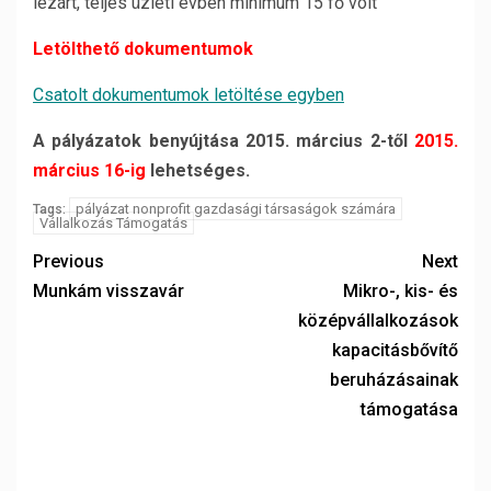
lezárt, teljes üzleti évben minimum 15 fő volt
Letölthető dokumentumok
Csatolt dokumentumok letöltése egyben
A pályázatok benyújtása 2015. március 2-től
2015.
március 16-ig
lehetséges.
pályázat nonprofit gazdasági társaságok számára
Tags:
Vállalkozás Támogatás
Previous
Next
Munkám visszavár
Mikro-, kis- és
középvállalkozások
kapacitásbővítő
beruházásainak
támogatása