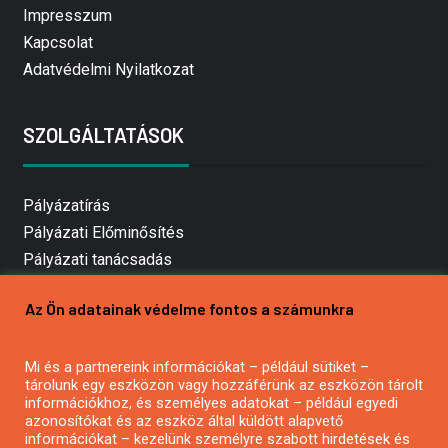
Impresszum
Kapcsolat
Adatvédelmi Nyilatkozat
SZOLGÁLTATÁSOK
Pályázatírás
Pályázati Előminősítés
Pályázati tanácsadás
Pályázatírás vállalkozásoknak
Az Ön adatainak védelme fontos a számunkra
Mezőgazdasági pályázatírás
Pályázatírás magánszemélyeknek
Mi és a partnereink információkat – például sütiket –
Pályázatírás civil szervezeteknek
tárolunk egy eszközön vagy hozzáférünk az eszközön tárolt
Pályázatírás önkormányzatoknak
információkhoz, és személyes adatokat – például egyedi
azonosítókat és az eszköz által küldött alapvető
Pályázatfigyelés
információkat – kezelünk személyre szabott hirdetések és