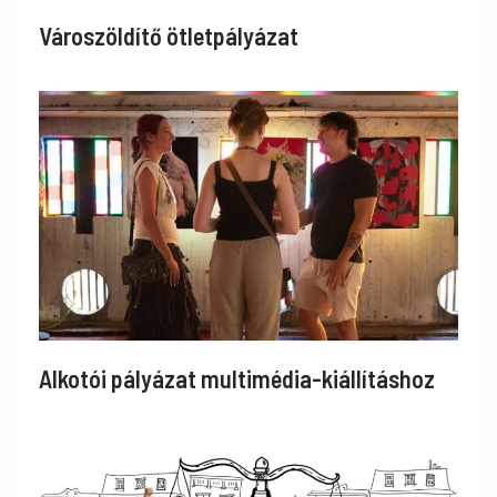
Városzöldítő ötletpályázat
Alkotói pályázat multimédia-kiállításhoz