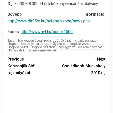
Díj:
8.000 – 8.000 Ft értékű könyvvásárlási utalvány
Bővebb információ:
http://www.dir95bt.hu/nyfeselyiroda/news.php
Forrás:
http://www.nyf.hu/node/1500
Esélyegyenlőségi Iroda logópályázat
kreatív pályázat
Tags:
logó és név pályázat
logo pályázatok
logó tervezés
logópályázat
logópályázatok
Nyíregyházi Főiskola pályázat
Pályázatok magánszemélyeknek
Previous
Next
Köszönjük Sió!
Családbarát Munkahely
rajzpályázat
2010 díj