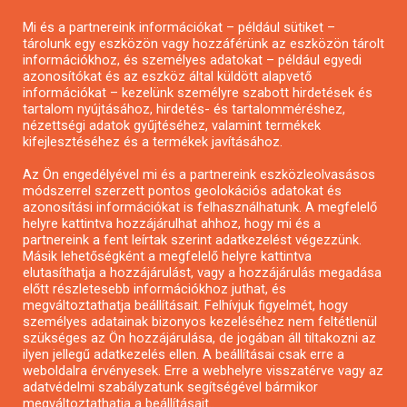
Pályázatírás magánszemélyeknek
Mi és a partnereink információkat – például sütiket –
Pályázatírás civil szervezeteknek
tárolunk egy eszközön vagy hozzáférünk az eszközön tárolt
Pályázatírás önkormányzatoknak
információkhoz, és személyes adatokat – például egyedi
azonosítókat és az eszköz által küldött alapvető
Pályázatfigyelés
információkat – kezelünk személyre szabott hirdetések és
Specifikus pályázatfigyelés vagy hírlevél
tartalom nyújtásához, hirdetés- és tartalomméréshez,
nézettségi adatok gyűjtéséhez, valamint termékek
kifejlesztéséhez és a termékek javításához.
PÁLYÁZATFIGYELŐ
Az Ön engedélyével mi és a partnereink eszközleolvasásos
módszerrel szerzett pontos geolokációs adatokat és
azonosítási információkat is felhasználhatunk. A megfelelő
helyre kattintva hozzájárulhat ahhoz, hogy mi és a
Pályázatok magánszemélyeknek
partnereink a fent leírtak szerint adatkezelést végezzünk.
Pályázatok civil szervezeteknek
Másik lehetőségként a megfelelő helyre kattintva
elutasíthatja a hozzájárulást, vagy a hozzájárulás megadása
Pályázatok vállalkozásoknak
előtt részletesebb információkhoz juthat, és
Önkormányzati pályázatok
megváltoztathatja beállításait. Felhívjuk figyelmét, hogy
személyes adatainak bizonyos kezeléséhez nem feltétlenül
Mezőgazdasági pályázatok
szükséges az Ön hozzájárulása, de jogában áll tiltakozni az
Falusi turizmus pályázatok
ilyen jellegű adatkezelés ellen. A beállításai csak erre a
weboldalra érvényesek. Erre a webhelyre visszatérve vagy az
Napelem pályázatok
adatvédelmi szabályzatunk segítségével bármikor
GINOP pályázatok
megváltoztathatja a beállításait..