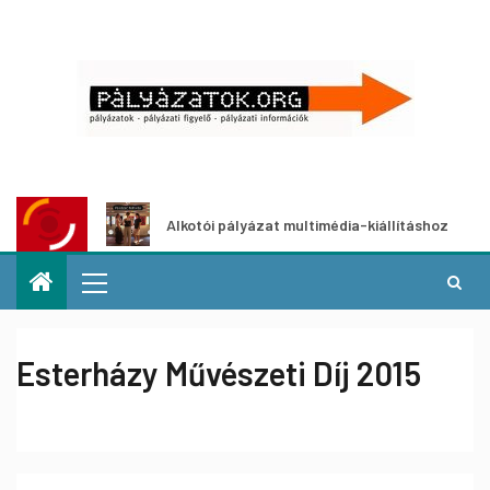
zat
Alkotói pályázat multimédia-kiállításhoz
Esterházy Művészeti Díj 2015