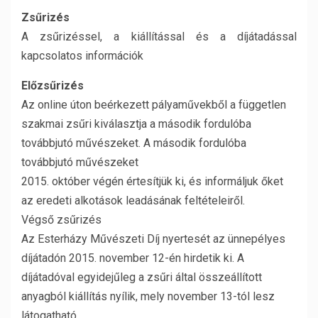
Zsűrizés
A zsűrizéssel, a kiállítással és a díjátadással
kapcsolatos információk
Előzsűrizés
Az online úton beérkezett pályaművekből a független
szakmai zsűri kiválasztja a második fordulóba
továbbjutó művészeket. A második fordulóba
továbbjutó művészeket
2015. október végén értesítjük ki, és informáljuk őket
az eredeti alkotások leadásának feltételeiről.
Végső zsűrizés
Az Esterházy Művészeti Díj nyertesét az ünnepélyes
díjátadón 2015. november 12-én hirdetik ki. A
díjátadóval egyidejűleg a zsűri által összeállított
anyagból kiállítás nyílik, mely november 13-tól lesz
látogatható.