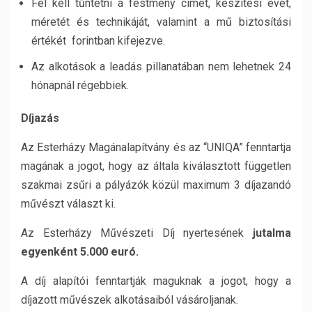
Fel kell tűntetni a festmény címét, készítési évét,
méretét és technikáját, valamint a mű biztosítási
értékét forintban kifejezve.
Az alkotások a leadás pillanatában nem lehetnek 24
hónapnál régebbiek.
Díjazás
Az Esterházy Magánalapítvány és az “UNIQA” fenntartja
magának a jogot, hogy az általa kiválasztott független
szakmai zsűri a pályázók közül maximum 3 díjazandó
művészt választ ki.
Az Esterházy Művészeti Díj nyertesének
jutalma
egyenként 5.000 euró.
A díj alapítói fenntartják maguknak a jogot, hogy a
díjazott művészek alkotásaiból vásároljanak.