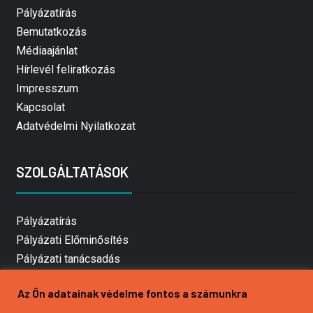
Pályázatírás
Bemutatkozás
Médiaajánlat
Hírlevél feliratkozás
Impresszum
Kapcsolat
Adatvédelmi Nyilatkozat
SZOLGÁLTATÁSOK
Pályázatírás
Pályázati Előminősítés
Pályázati tanácsadás
Pályázatírás vállalkozásoknak
Az Ön adatainak védelme fontos a számunkra
Mezőgazdasági pályázatírás