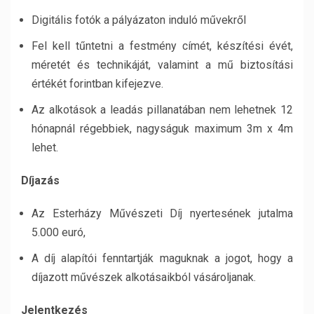
Digitális fotók a pályázaton induló művekről
Fel kell tűntetni a festmény címét, készítési évét,
méretét és technikáját, valamint a mű biztosítási
értékét forintban kifejezve.
Az alkotások a leadás pillanatában nem lehetnek 12
hónapnál régebbiek, nagyságuk maximum 3m x 4m
lehet.
Díjazás
Az Esterházy Művészeti Díj nyertesének jutalma
5.000 euró,
A díj alapítói fenntartják maguknak a jogot, hogy a
díjazott művészek alkotásaikból vásároljanak.
Jelentkezés