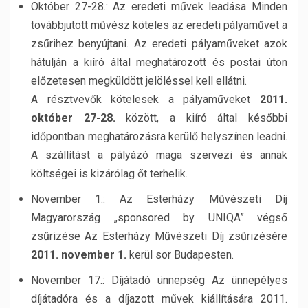
Október 27-28.: Az eredeti művek leadása Minden
továbbjutott művész köteles az eredeti pályaművet a
zsűrihez benyújtani. Az eredeti pályaműveket azok
hátulján a kiíró által meghatározott és postai úton
előzetesen megküldött jelöléssel kell ellátni.
A résztvevők kötelesek a pályaműveket
2011.
október 27-28.
között, a kiíró által későbbi
időpontban meghatározásra kerülő helyszínen leadni.
A szállítást a pályázó maga szervezi és annak
költségei is kizárólag őt terhelik.
November 1.: Az Esterházy Művészeti Díj
Magyarország „sponsored by UNIQA” végső
zsűrizése Az Esterházy Művészeti Díj zsűrizésére
2011. november 1.
kerül sor Budapesten.
November 17.: Díjátadó ünnepség Az ünnepélyes
díjátadóra és a díjazott művek kiállítására 2011.