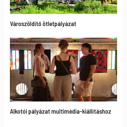
Városzöldítő ötletpályázat
Alkotói pályázat multimédia-kiállításhoz