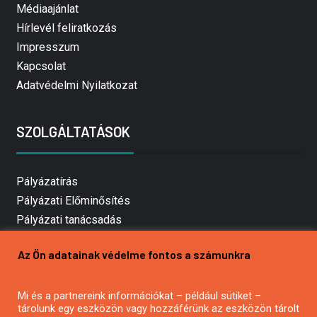
Médiaajánlat
Hírlevél feliratkozás
Impresszum
Kapcsolat
Adatvédelmi Nyilatkozat
SZOLGÁLTATÁSOK
Pályázatírás
Pályázati Előminősítés
Pályázati tanácsadás
Pályázatírás vállalkozásoknak
Az Ön adatainak védelme fontos a számunkra
Mezőgazdasági pályázatírás
Pályázatírás magánszemélyeknek
Mi és a partnereink információkat – például sütiket –
Pályázatírás civil szervezeteknek
tárolunk egy eszközön vagy hozzáférünk az eszközön tárolt
Pályázatírás önkormányzatoknak