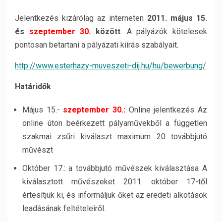
Jelentkezés kizárólag az interneten
2011. május 15.
és
szeptember 30.
között
. A pályázók kötelesek
pontosan betartani a pályázati kiírás szabályait.
http://www.esterhazy-muveszeti-dij.hu/hu/bewerbung/
Határidők
Május 15.-
szeptember 30.:
Online jelentkezés Az
online úton beérkezett pályaművekből a független
szakmai zsűri kiválaszt maximum 20 továbbjutó
művészt
Október 17.: a továbbjutó művészek kiválasztása A
kiválasztott művészeket 2011. október 17-től
értesítjük ki, és informáljuk őket az eredeti alkotások
leadásának feltételeiről.