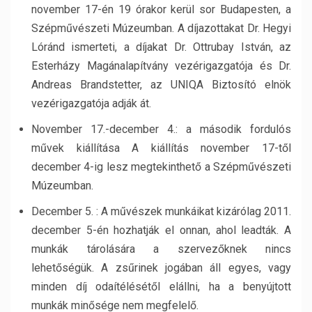
november 17-én 19 órakor kerül sor Budapesten, a
Szépművészeti Múzeumban. A díjazottakat Dr. Hegyi
Lóránd ismerteti, a díjakat Dr. Ottrubay István, az
Esterházy Magánalapítvány vezérigazgatója és Dr.
Andreas Brandstetter, az UNIQA Biztosító elnök
vezérigazgatója adják át.
November 17.-december 4.: a második fordulós
művek kiállítása A kiállítás november 17-től
december 4-ig lesz megtekinthető a Szépművészeti
Múzeumban.
December 5. : A művészek munkáikat kizárólag 2011.
december 5-én hozhatják el onnan, ahol leadták. A
munkák tárolására a szervezőknek nincs
lehetőségük. A zsűrinek jogában áll egyes, vagy
minden díj odaítélésétől elállni, ha a benyújtott
munkák minősége nem megfelelő.