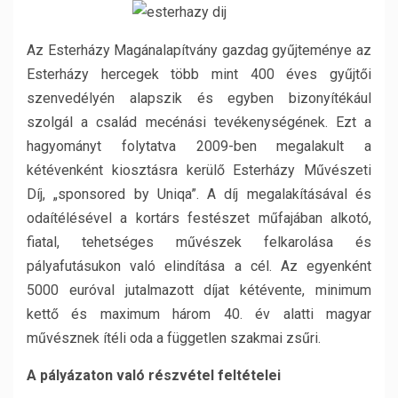
Az Esterházy Magánalapítvány gazdag gyűjteménye az
Esterházy hercegek több mint 400 éves gyűjtői
szenvedélyén alapszik és egyben bizonyítékául
szolgál a család mecénási tevékenységének. Ezt a
hagyományt folytatva 2009-ben megalakult a
kétévenként kiosztásra kerülő Esterházy Művészeti
Díj, „sponsored by Uniqa”. A díj megalakításával és
odaítélésével a kortárs festészet műfajában alkotó,
fiatal, tehetséges művészek felkarolása és
pályafutásukon való elindítása a cél. Az egyenként
5000 euróval jutalmazott díjat kétévente, minimum
kettő és maximum három 40. év alatti magyar
művésznek ítéli oda a független szakmai zsűri.
A pályázaton való részvétel feltételei