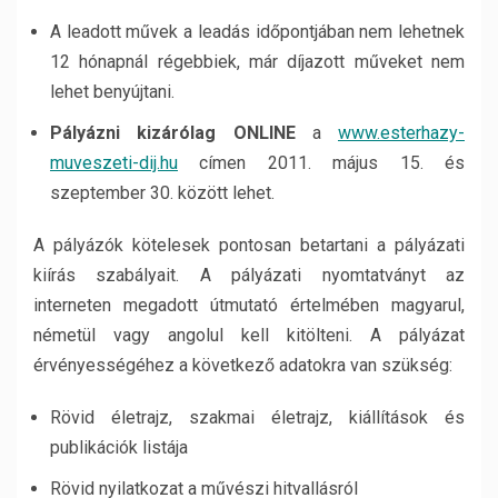
A leadott művek a leadás időpontjában nem lehetnek
12 hónapnál régebbiek, már díjazott műveket nem
lehet benyújtani.
Pályázni kizárólag ONLINE
a
www.esterhazy-
muveszeti-dij.hu
címen 2011. május 15. és
szeptember 30. között lehet.
A pályázók kötelesek pontosan betartani a pályázati
kiírás szabályait. A pályázati nyomtatványt az
interneten megadott útmutató értelmében magyarul,
németül vagy angolul kell kitölteni. A pályázat
érvényességéhez a következő adatokra van szükség:
Rövid életrajz, szakmai életrajz, kiállítások és
publikációk listája
Rövid nyilatkozat a művészi hitvallásról