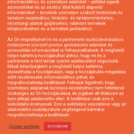
információkhoz, és személyes adatokat – például egyedi
azonosítókat és az eszköz által küldött alapvető
Pályázatfigyelés
információkat – kezelünk személyre szabott hirdetések és
Specifikus pályázatfigyelés vagy hírlevél
tartalom nyújtásához, hirdetés- és tartalomméréshez,
nézettségi adatok gyűjtéséhez, valamint termékek
kifejlesztéséhez és a termékek javításához.
PÁLYÁZATFIGYELŐ
Az Ön engedélyével mi és a partnereink eszközleolvasásos
módszerrel szerzett pontos geolokációs adatokat és
azonosítási információkat is felhasználhatunk. A megfelelő
helyre kattintva hozzájárulhat ahhoz, hogy mi és a
Pályázatok magánszemélyeknek
partnereink a fent leírtak szerint adatkezelést végezzünk.
Pályázatok civil szervezeteknek
Másik lehetőségként a megfelelő helyre kattintva
elutasíthatja a hozzájárulást, vagy a hozzájárulás megadása
Pályázatok vállalkozásoknak
előtt részletesebb információkhoz juthat, és
Önkormányzati pályázatok
megváltoztathatja beállításait. Felhívjuk figyelmét, hogy
személyes adatainak bizonyos kezeléséhez nem feltétlenül
Mezőgazdasági pályázatok
szükséges az Ön hozzájárulása, de jogában áll tiltakozni az
Falusi turizmus pályázatok
ilyen jellegű adatkezelés ellen. A beállításai csak erre a
weboldalra érvényesek. Erre a webhelyre visszatérve vagy az
Napelem pályázatok
adatvédelmi szabályzatunk segítségével bármikor
GINOP pályázatok
megváltoztathatja a beállításait..
Cookie settings
ELFOGADOM
Copyright © All rights reserved.