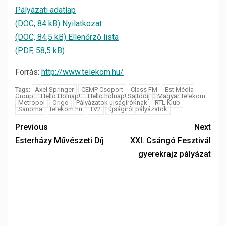
Pályázati adatlap
(DOC, 84 kB)
Nyilatkozat
(DOC, 84,5 kB)
Ellenőrző lista
(PDF, 58,5 kB)
Forrás:
http://www.telekom.hu/
Axel Springer
CEMP Csoport
Class FM
Est Média
Tags:
Group
Hello Holnap!
Hello holnap! Sajtódíj
Magyar Telekom
Metropol
Origo
Pályázatok újságíróknak
RTL Klub
Sanoma
telekom.hu
TV2
újságírói pályázatok
Previous
Next
Esterházy Művészeti Díj
XXI. Csángó Fesztivál
gyerekrajz pályázat