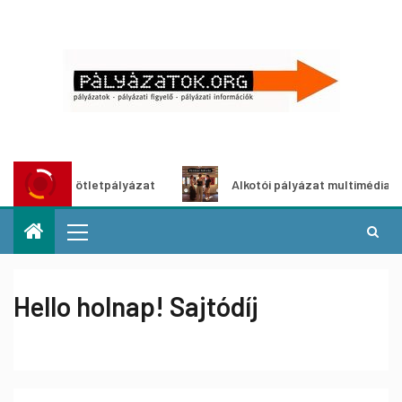
tő ötletpályázat
Alkotói pályázat multimédia-kiállításhoz
Hello holnap! Sajtódíj