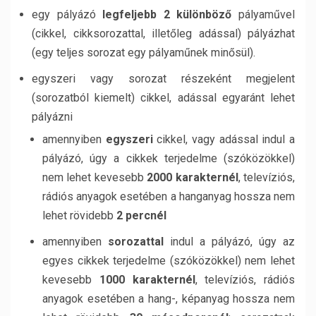
egy pályázó
legfeljebb 2 különböző
pályaművel
(cikkel, cikksorozattal, illetőleg adással) pályázhat
(egy teljes sorozat egy pályaműnek minősül).
egyszeri vagy sorozat részeként megjelent
(sorozatból kiemelt) cikkel, adással egyaránt lehet
pályázni
amennyiben
egyszeri
cikkel, vagy adással indul a
pályázó, úgy a cikkek terjedelme (szóközökkel)
nem lehet kevesebb
2000 karakternél
, televíziós,
rádiós anyagok esetében a hanganyag hossza nem
lehet rövidebb
2 percnél
amennyiben
sorozattal
indul a pályázó, úgy az
egyes cikkek terjedelme (szóközökkel) nem lehet
kevesebb
1000 karakternél
, televíziós, rádiós
anyagok esetében a hang-, képanyag hossza nem