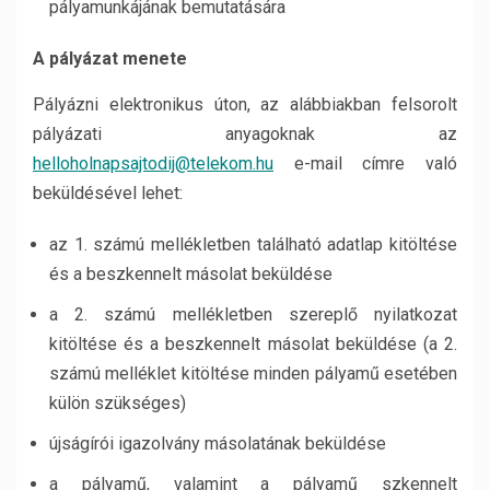
pályamunkájának bemutatására
A pályázat menete
Pályázni elektronikus úton, az alábbiakban felsorolt
pályázati anyagoknak az
helloholnapsajtodij@telekom.hu
e-mail címre való
beküldésével lehet:
az 1. számú mellékletben található adatlap kitöltése
és a beszkennelt másolat beküldése
a 2. számú mellékletben szereplő nyilatkozat
kitöltése és a beszkennelt másolat beküldése (a 2.
számú melléklet kitöltése minden pályamű esetében
külön szükséges)
újságírói igazolvány másolatának beküldése
a pályamű, valamint a pályamű szkennelt