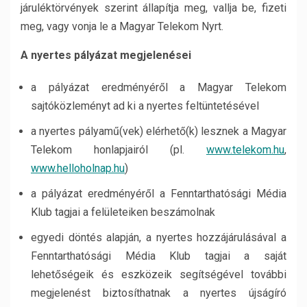
járuléktörvények szerint állapítja meg, vallja be, fizeti
meg, vagy vonja le a Magyar Telekom Nyrt.
A nyertes pályázat megjelenései
a pályázat eredményéről a Magyar Telekom
sajtóközleményt ad ki a nyertes feltüntetésével
a nyertes pályamű(vek) elérhető(k) lesznek a Magyar
Telekom honlapjairól (pl.
www.telekom.hu
,
www.helloholnap.hu
)
a pályázat eredményéről a Fenntarthatósági Média
Klub tagjai a felületeiken beszámolnak
egyedi döntés alapján, a nyertes hozzájárulásával a
Fenntarthatósági Média Klub tagjai a saját
lehetőségeik és eszközeik segítségével további
megjelenést biztosíthatnak a nyertes újságíró