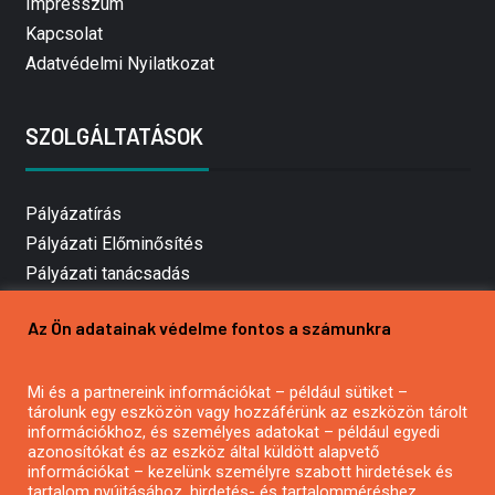
Impresszum
Kapcsolat
Adatvédelmi Nyilatkozat
SZOLGÁLTATÁSOK
Pályázatírás
Pályázati Előminősítés
Pályázati tanácsadás
Pályázatírás vállalkozásoknak
Az Ön adatainak védelme fontos a számunkra
Mezőgazdasági pályázatírás
Pályázatírás magánszemélyeknek
Mi és a partnereink információkat – például sütiket –
Pályázatírás civil szervezeteknek
tárolunk egy eszközön vagy hozzáférünk az eszközön tárolt
Pályázatírás önkormányzatoknak
információkhoz, és személyes adatokat – például egyedi
azonosítókat és az eszköz által küldött alapvető
Pályázatfigyelés
információkat – kezelünk személyre szabott hirdetések és
Specifikus pályázatfigyelés vagy hírlevél
tartalom nyújtásához, hirdetés- és tartalomméréshez,