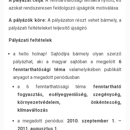
A pályázat célja:
A fenntarthatósági témákra nyitott, és
azokat rendszeresen feldolgozó újságírók motiválása.
A pályázók köre:
A pályázaton részt vehet bármely, a
pályázati feltételeket teljesítő újságíró.
Pályázati feltételek
a hello holnap! Sajtódíjra bármely olyan szerző
pályázhat, aki a magyar sajtóban a megjelölt
6
fenntarthatósági téma
valamelyikében publikált
anyagot a megadott periódusban
a 6 fenntarthatósági téma:
fenntartható
fogyasztás, esélyegyenlőség, szegénység,
környezetvédelem, önkéntesség,
klímaváltozás
a megadott periódus:
2010. szeptember 1. –
2011. augusztus 1.