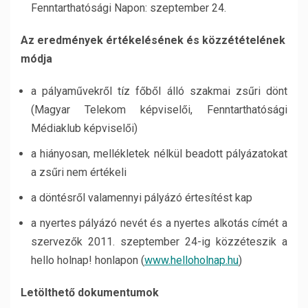
Fenntarthatósági Napon: szeptember 24.
Az eredmények értékelésének és közzétételének
módja
a pályaművekről tíz főből álló szakmai zsűri dönt
(Magyar Telekom képviselői, Fenntarthatósági
Médiaklub képviselői)
a hiányosan, mellékletek nélkül beadott pályázatokat
a zsűri nem értékeli
a döntésről valamennyi pályázó értesítést kap
a nyertes pályázó nevét és a nyertes alkotás címét a
szervezők 2011. szeptember 24-ig közzéteszik a
hello holnap! honlapon (
www.helloholnap.hu
)
Letölthető dokumentumok