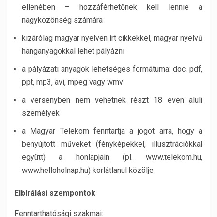
ellenében – hozzáférhetőnek kell lennie a
nagyközönség számára
kizárólag magyar nyelven írt cikkekkel, magyar nyelvű
hanganyagokkal lehet pályázni
a pályázati anyagok lehetséges formátuma: doc, pdf,
ppt, mp3, avi, mpeg vagy wmv
a versenyben nem vehetnek részt 18 éven aluli
személyek
a Magyar Telekom fenntartja a jogot arra, hogy a
benyújtott műveket (fényképekkel, illusztrációkkal
együtt) a honlapjain (pl. www.telekom.hu,
www.helloholnap.hu) korlátlanul közölje
Elbírálási szempontok
Fenntarthatósági szakmai: