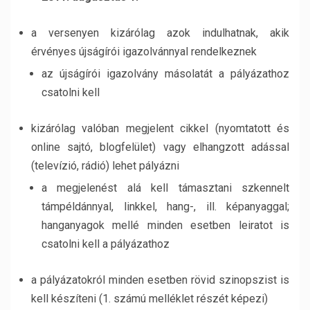
a versenyen kizárólag azok indulhatnak, akik
érvényes újságírói igazolvánnyal rendelkeznek
az újságírói igazolvány másolatát a pályázathoz
csatolni kell
kizárólag valóban megjelent cikkel (nyomtatott és
online sajtó, blogfelület) vagy elhangzott adással
(televízió, rádió) lehet pályázni
a megjelenést alá kell támasztani szkennelt
támpéldánnyal, linkkel, hang-, ill. képanyaggal;
hanganyagok mellé minden esetben leiratot is
csatolni kell a pályázathoz
a pályázatokról minden esetben rövid szinopszist is
kell készíteni (1. számú melléklet részét képezi)