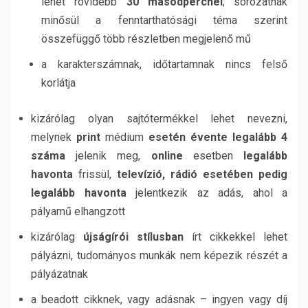
lehet rövidebb
30 másodpercnél
; sorozatnak
minősül a fenntarthatósági téma szerint
összefüggő több részletben megjelenő mű
a karakterszámnak, időtartamnak nincs felső
korlátja
kizárólag olyan sajtótermékkel lehet nevezni,
melynek
print
médium
esetén évente legalább 4
száma
jelenik meg,
online
esetben
legalább
havonta
frissül,
televízió, rádió esetében pedig
legalább havonta
jelentkezik az adás, ahol a
pályamű elhangzott
kizárólag
újságírói stílusban
írt cikkekkel lehet
pályázni, tudományos munkák nem képezik részét a
pályázatnak
a beadott cikknek, vagy adásnak – ingyen vagy díj