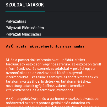
SZOLGÁLTATÁSOK
Pályázatírás
Pályázati Előminősítés
Pályázati tanácsadás
Pályázatírás vállalkozásoknak
Az Ön adatainak védelme fontos a számunkra
Mezőgazdasági pályázatírás
Pályázatírás magánszemélyeknek
Mi és a partnereink információkat – például sütiket –
Pályázatírás civil szervezeteknek
tárolunk egy eszközön vagy hozzáférünk az eszközön tárolt
Pályázatírás önkormányzatoknak
információkhoz, és személyes adatokat – például egyedi
azonosítókat és az eszköz által küldött alapvető
Pályázatfigyelés
információkat – kezelünk személyre szabott hirdetések és
Specifikus pályázatfigyelés vagy hírlevél
tartalom nyújtásához, hirdetés- és tartalomméréshez,
nézettségi adatok gyűjtéséhez, valamint termékek
kifejlesztéséhez és a termékek javításához.
PÁLYÁZATFIGYELŐ
Az Ön engedélyével mi és a partnereink eszközleolvasásos
módszerrel szerzett pontos geolokációs adatokat és