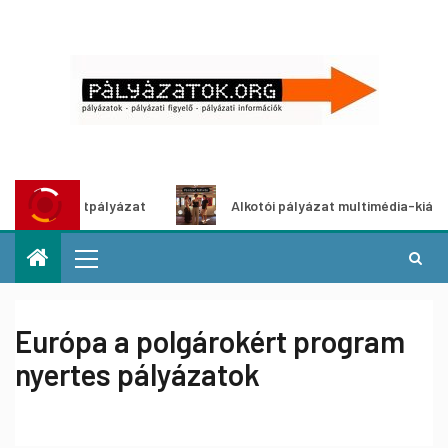
tő ötletpályázat
Alkotói pályázat multimédia-kiállításhoz
Európa a polgárokért program
nyertes pályázatok