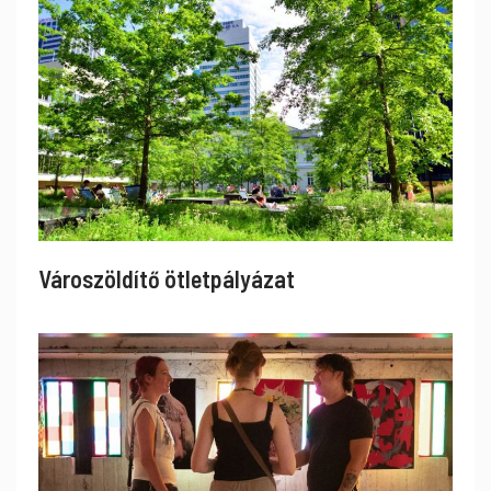
Városzöldítő ötletpályázat