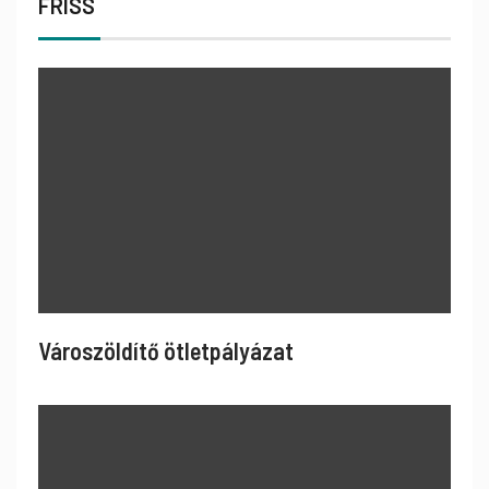
FRISS
Városzöldítő ötletpályázat