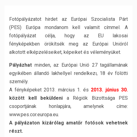
Fotópályázatot hirdet az Európai Szocialista Párt
(PES) Európa mondanom kell valamit címmel. A
fotópályázat célja, hogy az EU lakosai
fényképekben örökítsék meg az Európai Unióról
alkotott elképzeléseiket, képeiket és véleményüket.
Pályázhat
minden, az Európai Unió 27 tagállamának
egyikében állandó lakhellyel rendelkezı, 18 év fölötti
személy.
A fényképeket 2013. március 1. és
2013. június 30.
között kell beküldeni
a Régiók Bizottsága PES
csoportjának honlapjára, amelynek címe:
www.pes.cor.europa.eu.
A pályázaton kizárólag amatőr fotósok vehetnek
részt.