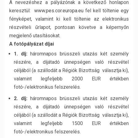
A nevezéshez a pályázónak a következő honlapon
keresztül:
www.pes.cor.europa.eu
fel kell töltenie egy
fényképet, valamint ki kell töltenie az elektronikus
részvételi űrlapot, pontosan követve a képernyőn
megjelenő utasításokat.
A fotópályázat díjai
1. díj:
háromnapos brüsszeli utazás két személy
részére, a díjátadó ünnepségen való részvétel
céljából (a szállodát a Régiók Bizottság választja ki),
valamint legfeljebb 2000 EUR értékben
fotó-/elektronikus felszerelés.
2. díj:
háromnapos brüsszeli utazás két személy
részére, a díjátadó ünnepségen való részvétel
céljából (a szállodát a Régiók Bizottság választja ki),
valamint legfeljebb 1500 EUR értékben
fotó-/elektronikus felszerelés.