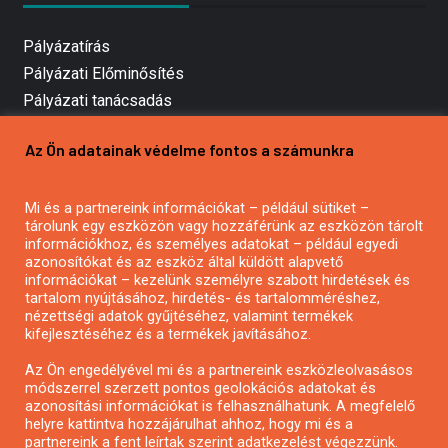
Pályázatírás
Pályázati Előminősítés
Pályázati tanácsadás
Pályázatírás vállalkozásoknak
Az Ön adatainak védelme fontos a számunkra
Mezőgazdasági pályázatírás
Pályázatírás magánszemélyeknek
Mi és a partnereink információkat – például sütiket –
Pályázatírás civil szervezeteknek
tárolunk egy eszközön vagy hozzáférünk az eszközön tárolt
Pályázatírás önkormányzatoknak
információkhoz, és személyes adatokat – például egyedi
azonosítókat és az eszköz által küldött alapvető
Pályázatfigyelés
információkat – kezelünk személyre szabott hirdetések és
Specifikus pályázatfigyelés vagy hírlevél
tartalom nyújtásához, hirdetés- és tartalomméréshez,
nézettségi adatok gyűjtéséhez, valamint termékek
kifejlesztéséhez és a termékek javításához.
PÁLYÁZATFIGYELŐ
Az Ön engedélyével mi és a partnereink eszközleolvasásos
módszerrel szerzett pontos geolokációs adatokat és
azonosítási információkat is felhasználhatunk. A megfelelő
helyre kattintva hozzájárulhat ahhoz, hogy mi és a
Pályázatok magánszemélyeknek
partnereink a fent leírtak szerint adatkezelést végezzünk.