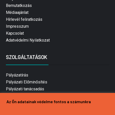
Bemutatkozás
Médiaajánlat
Hírlevél feliratkozás
Impresszum
Kapcsolat
Adatvédelmi Nyilatkozat
SZOLGÁLTATÁSOK
Pályázatírás
Pályázati Előminősítés
Pályázati tanácsadás
Pályázatírás vállalkozásoknak
Az Ön adatainak védelme fontos a számunkra
Mezőgazdasági pályázatírás
Pályázatírás magánszemélyeknek