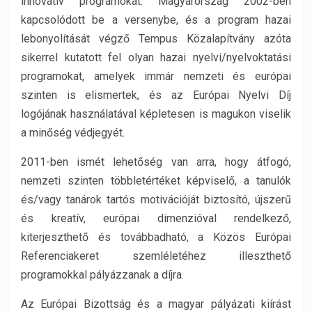
innovatív programokat. Magyarország 2002-ben
kapcsolódott be a versenybe, és a program hazai
lebonyolítását végző Tempus Közalapítvány azóta
sikerrel kutatott fel olyan hazai nyelvi/nyelvoktatási
programokat, amelyek immár nemzeti és európai
szinten is elismertek, és az Európai Nyelvi Díj
logójának használatával képletesen is magukon viselik
a minőség védjegyét.
2011-ben ismét lehetőség van arra, hogy átfogó,
nemzeti szinten többletértéket képviselő, a tanulók
és/vagy tanárok tartós motivációját biztosító, újszerű
és kreatív, európai dimenzióval rendelkező,
kiterjeszthető és továbbadható, a Közös Európai
Referenciakeret szemléletéhez illeszthető
programokkal pályázzanak a díjra.
Az Európai Bizottság és a magyar pályázati kiírást