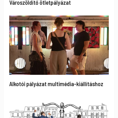
Városzöldítő ötletpályázat
Alkotói pályázat multimédia-kiállításhoz