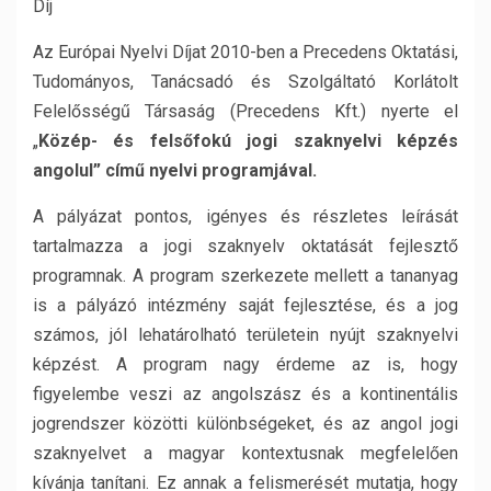
Díj
Az Európai Nyelvi Díjat 2010-ben a Precedens Oktatási,
Tudományos, Tanácsadó és Szolgáltató Korlátolt
Felelősségű Társaság (Precedens Kft.) nyerte el
„
Közép- és felsőfokú jogi szaknyelvi képzés
angolul” című nyelvi programjával.
A pályázat pontos, igényes és részletes leírását
tartalmazza a jogi szaknyelv oktatását fejlesztő
programnak. A program szerkezete mellett a tananyag
is a pályázó intézmény saját fejlesztése, és a jog
számos, jól lehatárolható területein nyújt szaknyelvi
képzést. A program nagy érdeme az is, hogy
figyelembe veszi az angolszász és a kontinentális
jogrendszer közötti különbségeket, és az angol jogi
szaknyelvet a magyar kontextusnak megfelelően
kívánja tanítani. Ez annak a felismerését mutatja, hogy