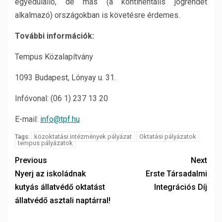
egyedülálló, de más (a kontinentális jogrendet
alkalmazó) országokban is követésre érdemes.
További információk:
Tempus Közalapítvány
1093 Budapest, Lónyay u. 31.
Infóvonal: (06 1) 237 13 20
E-mail:
info@tpf.hu
közoktatási intézmények pályázat
Oktatási pályázatok
Tags:
tempus pályázatok
Previous
Next
Nyerj az iskoládnak
Erste Társadalmi
kutyás állatvédő oktatást
Integrációs Díj
állatvédő asztali naptárral!