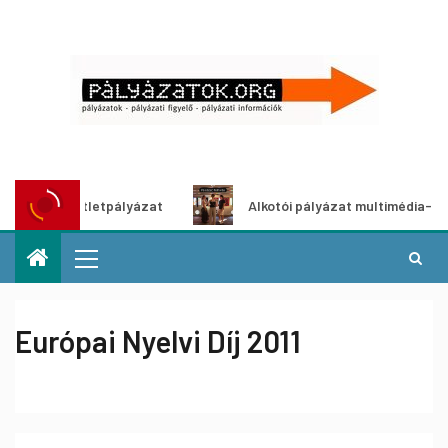
tő ötletpályázat
Alkotói pályázat multimédia-kiállításho
Európai Nyelvi Díj 2011