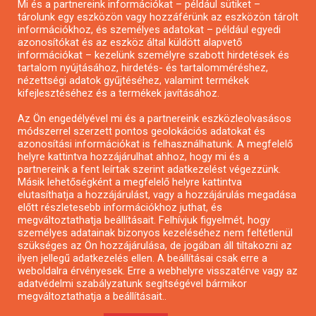
Mi és a partnereink információkat – például sütiket –
Pályázatírás civil szervezeteknek
tárolunk egy eszközön vagy hozzáférünk az eszközön tárolt
Pályázatírás önkormányzatoknak
információkhoz, és személyes adatokat – például egyedi
azonosítókat és az eszköz által küldött alapvető
Pályázatfigyelés
információkat – kezelünk személyre szabott hirdetések és
Specifikus pályázatfigyelés vagy hírlevél
tartalom nyújtásához, hirdetés- és tartalomméréshez,
nézettségi adatok gyűjtéséhez, valamint termékek
kifejlesztéséhez és a termékek javításához.
PÁLYÁZATFIGYELŐ
Az Ön engedélyével mi és a partnereink eszközleolvasásos
módszerrel szerzett pontos geolokációs adatokat és
azonosítási információkat is felhasználhatunk. A megfelelő
helyre kattintva hozzájárulhat ahhoz, hogy mi és a
Pályázatok magánszemélyeknek
partnereink a fent leírtak szerint adatkezelést végezzünk.
Pályázatok civil szervezeteknek
Másik lehetőségként a megfelelő helyre kattintva
elutasíthatja a hozzájárulást, vagy a hozzájárulás megadása
Pályázatok vállalkozásoknak
előtt részletesebb információkhoz juthat, és
Önkormányzati pályázatok
megváltoztathatja beállításait. Felhívjuk figyelmét, hogy
személyes adatainak bizonyos kezeléséhez nem feltétlenül
Mezőgazdasági pályázatok
szükséges az Ön hozzájárulása, de jogában áll tiltakozni az
Falusi turizmus pályázatok
ilyen jellegű adatkezelés ellen. A beállításai csak erre a
weboldalra érvényesek. Erre a webhelyre visszatérve vagy az
Napelem pályázatok
adatvédelmi szabályzatunk segítségével bármikor
GINOP pályázatok
megváltoztathatja a beállításait..