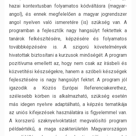
hazai kontextusban folyamatos kódváltásra (magyar-
angol), és ennek megfelelően a magyar jogrendszer
angol nyelven való ismeretére (is) szükség van. A
programban a fejlesztők nagy hangsúlyt fektettek a
tanárok felkészítésére, képzésére és folyamatos
továbbképzésére is. A szigorú követelmények
hivatottak biztosítani a kurzusok minőségét. A program
pozitívuma emellett az, hogy nem csak az írásbeli és
közvetítési készségekre, hanem a szóbeli készségek
fejlesztésére is nagy hangsúlyt fektet. A program jól
igazodik a Közös Európai Referenciakerethez,
szélesebb körben is alkalmazható, szükség esetén
más idegen nyelvre adaptálható, a képzés tematikája
az uniós kifejezések használatára is figyelemmel van.
A korszerű szaknyelvoktatást megvalósító program
példaértékű, a maga szakterületén Magyarországon