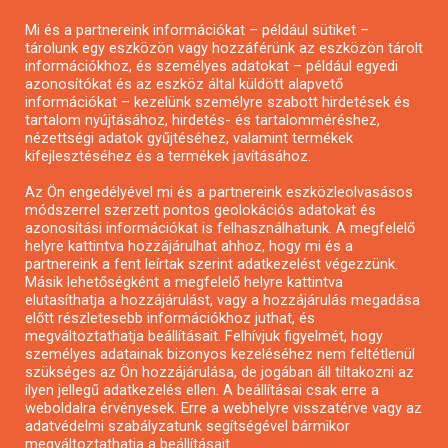
Pályázatírás magánszemélyeknek
Mi és a partnereink információkat – például sütiket –
Pályázatírás civil szervezeteknek
tárolunk egy eszközön vagy hozzáférünk az eszközön tárolt
Pályázatírás önkormányzatoknak
információkhoz, és személyes adatokat – például egyedi
azonosítókat és az eszköz által küldött alapvető
Pályázatfigyelés
információkat – kezelünk személyre szabott hirdetések és
Specifikus pályázatfigyelés vagy hírlevél
tartalom nyújtásához, hirdetés- és tartalomméréshez,
nézettségi adatok gyűjtéséhez, valamint termékek
kifejlesztéséhez és a termékek javításához.
PÁLYÁZATFIGYELŐ
Az Ön engedélyével mi és a partnereink eszközleolvasásos
módszerrel szerzett pontos geolokációs adatokat és
azonosítási információkat is felhasználhatunk. A megfelelő
helyre kattintva hozzájárulhat ahhoz, hogy mi és a
Pályázatok magánszemélyeknek
partnereink a fent leírtak szerint adatkezelést végezzünk.
Pályázatok civil szervezeteknek
Másik lehetőségként a megfelelő helyre kattintva
elutasíthatja a hozzájárulást, vagy a hozzájárulás megadása
Pályázatok vállalkozásoknak
előtt részletesebb információkhoz juthat, és
Önkormányzati pályázatok
megváltoztathatja beállításait. Felhívjuk figyelmét, hogy
személyes adatainak bizonyos kezeléséhez nem feltétlenül
Mezőgazdasági pályázatok
szükséges az Ön hozzájárulása, de jogában áll tiltakozni az
Falusi turizmus pályázatok
ilyen jellegű adatkezelés ellen. A beállításai csak erre a
weboldalra érvényesek. Erre a webhelyre visszatérve vagy az
Napelem pályázatok
adatvédelmi szabályzatunk segítségével bármikor
GINOP pályázatok
megváltoztathatja a beállításait..