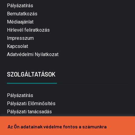
Pályázatírás
Bemutatkozás
Médiaajánlat
Hírlevél feliratkozás
Impresszum
Kapcsolat
Adatvédelmi Nyilatkozat
SZOLGÁLTATÁSOK
Pályázatírás
Pályázati Előminősítés
Pályázati tanácsadás
Pályázatírás vállalkozásoknak
Az Ön adatainak védelme fontos a számunkra
Mezőgazdasági pályázatírás