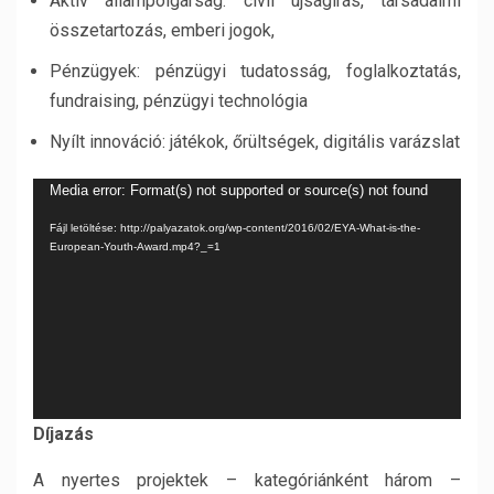
Aktív állampolgárság: civil újságírás, társadalmi
összetartozás, emberi jogok,
Pénzügyek: pénzügyi tudatosság, foglalkoztatás,
fundraising, pénzügyi technológia
Nyílt innováció: játékok, őrültségek, digitális varázslat
Videólejátszó
Media error: Format(s) not supported or source(s) not found
Fájl letöltése: http://palyazatok.org/wp-content/2016/02/EYA-What-is-the-
European-Youth-Award.mp4?_=1
Díjazás
A nyertes projektek – kategóriánként három –