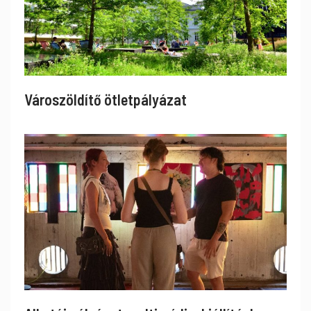
Városzöldítő ötletpályázat