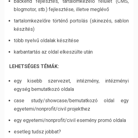
backend fejlesztés, tartalomkezelő felület (CMS,
blogmotor, stb.) fejlesztése, illetve meglévő
tartalomkezelőre történő portolás (skinezés, sablon
készítés)
több nyelvű oldalak készítése
karbantartás az oldal elkeszülte után
LEHETSÉGES TÉMÁK:
egy kisebb szervezet, intézmény, intézményi
egység bemutatkozó oldala
case study/showcase/bemutatkozó oldal egy
egyetemi/nonprofit/civil projekthez
egy egyetemi/nonprofit/civil esemény promó oldala
esetleg tudsz jobbat?