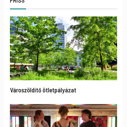
FRISS
Városzöldítő ötletpályázat