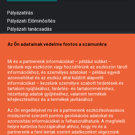
Pályázatírás
Pályázati Előminősítés
Pályázati tanácsadás
Pályázatírás vállalkozásoknak
Az Ön adatainak védelme fontos a számunkra
Mezőgazdasági pályázatírás
Pályázatírás magánszemélyeknek
Mi és a partnereink információkat – például sütiket –
Pályázatírás civil szervezeteknek
tárolunk egy eszközön vagy hozzáférünk az eszközön tárolt
Pályázatírás önkormányzatoknak
információkhoz, és személyes adatokat – például egyedi
azonosítókat és az eszköz által küldött alapvető
Pályázatfigyelés
információkat – kezelünk személyre szabott hirdetések és
Specifikus pályázatfigyelés vagy hírlevél
tartalom nyújtásához, hirdetés- és tartalomméréshez,
nézettségi adatok gyűjtéséhez, valamint termékek
kifejlesztéséhez és a termékek javításához.
PÁLYÁZATFIGYELŐ
Az Ön engedélyével mi és a partnereink eszközleolvasásos
módszerrel szerzett pontos geolokációs adatokat és
azonosítási információkat is felhasználhatunk. A megfelelő
helyre kattintva hozzájárulhat ahhoz, hogy mi és a
Pályázatok magánszemélyeknek
partnereink a fent leírtak szerint adatkezelést végezzünk.