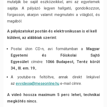
mutatják be saját eszközeikkel, ami az egyetemek
sajátja. A pályázó legyen hallgató, gondolkozzon,
forgasson, akarjon valamit megmutatni a világból, és
magából.
A pályázatokat postán és elektronikusan is el kell
küldeni, az alábbiak szerint:
Postai úton CD-n, avi formátumban a
Magyar
Egyetemi és Főiskolai Sajtó
Egyesület
címére:
1066 Budapest, Teréz körút
34., III. em. 19.
,
A youtube-ra feltöltve, annak direkt linkjével
az
evvideoja@meseonline.hu
e-mail címre.
A videó hossza maximum 5 perc lehet, technikai
megkötés nincs.