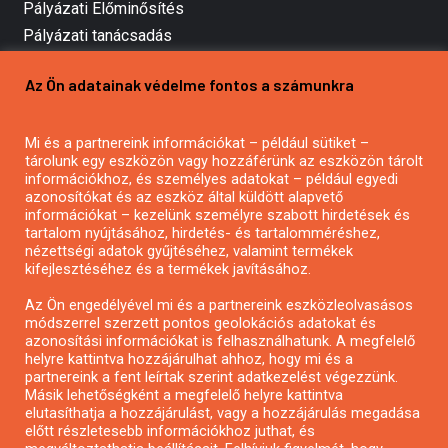
Pályázati Előminősítés
Pályázati tanácsadás
Pályázatírás vállalkozásoknak
Az Ön adatainak védelme fontos a számunkra
Mezőgazdasági pályázatírás
Pályázatírás magánszemélyeknek
Mi és a partnereink információkat – például sütiket –
Pályázatírás civil szervezeteknek
tárolunk egy eszközön vagy hozzáférünk az eszközön tárolt
Pályázatírás önkormányzatoknak
információkhoz, és személyes adatokat – például egyedi
azonosítókat és az eszköz által küldött alapvető
Pályázatfigyelés
információkat – kezelünk személyre szabott hirdetések és
Specifikus pályázatfigyelés vagy hírlevél
tartalom nyújtásához, hirdetés- és tartalomméréshez,
nézettségi adatok gyűjtéséhez, valamint termékek
kifejlesztéséhez és a termékek javításához.
PÁLYÁZATFIGYELŐ
Az Ön engedélyével mi és a partnereink eszközleolvasásos
módszerrel szerzett pontos geolokációs adatokat és
azonosítási információkat is felhasználhatunk. A megfelelő
helyre kattintva hozzájárulhat ahhoz, hogy mi és a
Pályázatok magánszemélyeknek
partnereink a fent leírtak szerint adatkezelést végezzünk.
Pályázatok civil szervezeteknek
Másik lehetőségként a megfelelő helyre kattintva
elutasíthatja a hozzájárulást, vagy a hozzájárulás megadása
Pályázatok vállalkozásoknak
előtt részletesebb információkhoz juthat, és
Önkormányzati pályázatok