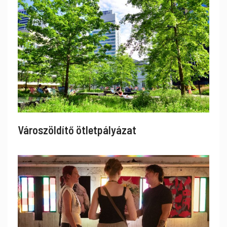
Városzöldítő ötletpályázat