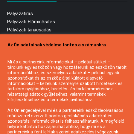
Pályázatírás
Pályázati Előminősítés
Pályázati tanácsadás
Pályázatírás vállalkozásoknak
Az Ön adatainak védelme fontos a számunkra
Mezőgazdasági pályázatírás
Pályázatírás magánszemélyeknek
Mi és a partnereink információkat – például sütiket –
Pályázatírás civil szervezeteknek
tárolunk egy eszközön vagy hozzáférünk az eszközön tárolt
Pályázatírás önkormányzatoknak
információkhoz, és személyes adatokat – például egyedi
azonosítókat és az eszköz által küldött alapvető
Pályázatfigyelés
információkat – kezelünk személyre szabott hirdetések és
Specifikus pályázatfigyelés vagy hírlevél
tartalom nyújtásához, hirdetés- és tartalomméréshez,
nézettségi adatok gyűjtéséhez, valamint termékek
kifejlesztéséhez és a termékek javításához.
PÁLYÁZATFIGYELŐ
Az Ön engedélyével mi és a partnereink eszközleolvasásos
módszerrel szerzett pontos geolokációs adatokat és
azonosítási információkat is felhasználhatunk. A megfelelő
helyre kattintva hozzájárulhat ahhoz, hogy mi és a
Pályázatok magánszemélyeknek
partnereink a fent leírtak szerint adatkezelést végezzünk.