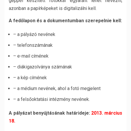
géppel készített fotókkal egyaránt lehet nevezni,
azonban a papírképeket is digitalizálni kell.
A fedőlapon és a dokumentumban szerepelnie kell:
– a pályázó nevének
– telefonszámának
– e-mail címének
– diákigazolványa számának
– a kép címének
– a médium nevének, ahol a fotó megjelent
– a felsőoktatási intézmény nevének.
A pályázat benyújtásának határideje:
2013. március
18.