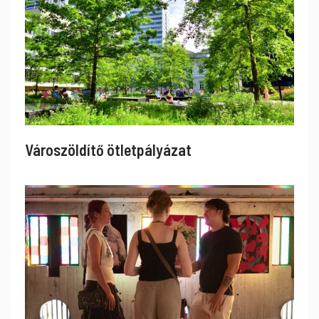
Városzöldítő ötletpályázat