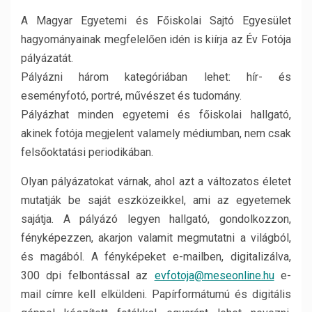
A Magyar Egyetemi és Főiskolai Sajtó Egyesület
hagyományainak megfelelően idén is kiírja az Év Fotója
pályázatát.
Pályázni három kategóriában lehet: hír- és
eseményfotó, portré, művészet és tudomány.
Pályázhat minden egyetemi és főiskolai hallgató,
akinek fotója megjelent valamely médiumban, nem csak
felsőoktatási periodikában.
Olyan pályázatokat várnak, ahol azt a változatos életet
mutatják be saját eszközeikkel, ami az egyetemek
sajátja. A pályázó legyen hallgató, gondolkozzon,
fényképezzen, akarjon valamit megmutatni a világból,
és magából. A fényképeket e-mailben, digitalizálva,
300 dpi felbontással az
evfotoja@meseonline.hu
e-
mail címre kell elküldeni. Papírformátumú és digitális