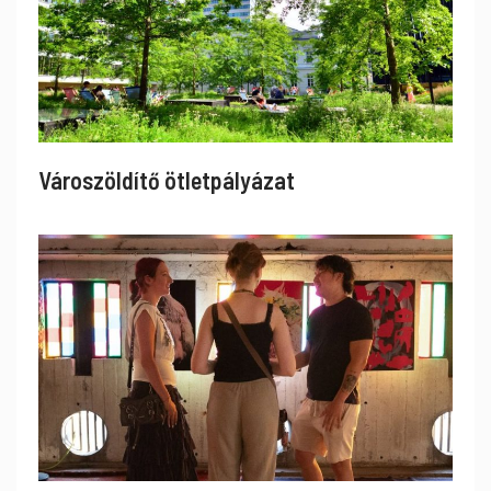
Városzöldítő ötletpályázat