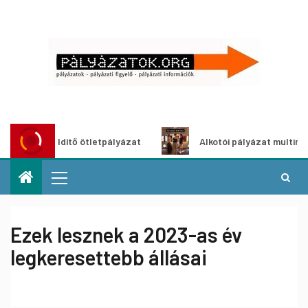
zöldítő ötletpályázat
Alkotói pályázat multimédia-kiállí
Ezek lesznek a 2023-as év
legkeresettebb állásai