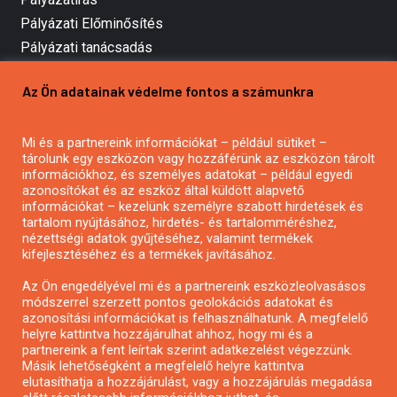
Pályázati Előminősítés
Pályázati tanácsadás
Pályázatírás vállalkozásoknak
Az Ön adatainak védelme fontos a számunkra
Mezőgazdasági pályázatírás
Pályázatírás magánszemélyeknek
Mi és a partnereink információkat – például sütiket –
Pályázatírás civil szervezeteknek
tárolunk egy eszközön vagy hozzáférünk az eszközön tárolt
Pályázatírás önkormányzatoknak
információkhoz, és személyes adatokat – például egyedi
azonosítókat és az eszköz által küldött alapvető
Pályázatfigyelés
információkat – kezelünk személyre szabott hirdetések és
Specifikus pályázatfigyelés vagy hírlevél
tartalom nyújtásához, hirdetés- és tartalomméréshez,
nézettségi adatok gyűjtéséhez, valamint termékek
kifejlesztéséhez és a termékek javításához.
PÁLYÁZATFIGYELŐ
Az Ön engedélyével mi és a partnereink eszközleolvasásos
módszerrel szerzett pontos geolokációs adatokat és
azonosítási információkat is felhasználhatunk. A megfelelő
helyre kattintva hozzájárulhat ahhoz, hogy mi és a
Pályázatok magánszemélyeknek
partnereink a fent leírtak szerint adatkezelést végezzünk.
Pályázatok civil szervezeteknek
Másik lehetőségként a megfelelő helyre kattintva
elutasíthatja a hozzájárulást, vagy a hozzájárulás megadása
Pályázatok vállalkozásoknak