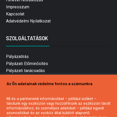
Impresszum
Kapcsolat
Adatvédelmi Nyilatkozat
SZOLGÁLTATÁSOK
Pályázatírás
Pályázati Előminősítés
Pályázati tanácsadás
Pályázatírás vállalkozásoknak
Az Ön adatainak védelme fontos a számunkra
Mezőgazdasági pályázatírás
Pályázatírás magánszemélyeknek
Mi és a partnereink információkat – például sütiket –
Pályázatírás civil szervezeteknek
tárolunk egy eszközön vagy hozzáférünk az eszközön tárolt
Pályázatírás önkormányzatoknak
információkhoz, és személyes adatokat – például egyedi
azonosítókat és az eszköz által küldött alapvető
Pályázatfigyelés