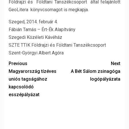
Földrajzi és Földtani Tanszékcsoport által felajánlott
GeoLitera könyvcsomagot
is megkapja.
Szeged, 2014. február 4.
Fábián Tamás – Ért-Ék Alapítvány
Szegedi Közéleti Kávéház
SZTE TTIK Földrajzi és Földtani Tanszékcsoport
Szent-Györgyi Albert Agóra
Previous
Next
Magyarország tízéves
A Bét Sálom zsinagóga
uniós tagságához
logópályázata
kapcsolódó
esszépályázat