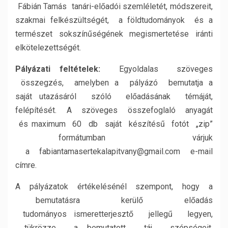
Fábián Tamás tanári-előadói szemléletét, módszereit,
szakmai felkészültségét, a földtudományok és a
természet sokszínűségének megismertetése iránti
elkötelezettségét.
Pályázati feltételek:
Egyoldalas szöveges
összegzés, amelyben a pályázó bemutatja a
saját
utazásáról szóló előadásának témáját,
felépítését. A szöveges összefoglaló anyagát
és
maximum 60 db saját készítésű fotót „zip”
formátumban várjuk
a
fabiantamasertekalapitvany@gmail.com e-mail
címre.
A pályázatok értékelésénél szempont, hogy a
bemutatásra kerülő előadás
tudományos
ismeretterjesztő jellegű legyen,
tükrözze a bemutatott táj szépségeit,