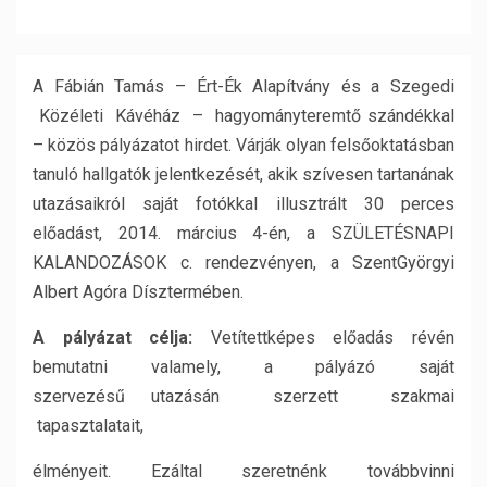
A Fábián Tamás – Ért-Ék Alapítvány és a Szegedi
Közéleti Kávéház – hagyományteremtő szándékkal
– közös pályázatot hirdet. Várják olyan felsőoktatásban
tanuló hallgatók jelentkezését, akik szívesen tartanának
utazásaikról saját fotókkal illusztrált 30 perces
előadást, 2014. március 4-én, a SZÜLETÉSNAPI
KALANDOZÁSOK c. rendezvényen, a SzentGyörgyi
Albert Agóra Dísztermében.
A pályázat célja:
Vetítettképes előadás révén
bemutatni valamely, a pályázó saját
szervezésű utazásán szerzett szakmai
tapasztalatait,
élményeit. Ezáltal szeretnénk továbbvinni