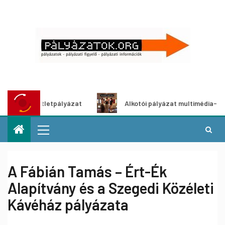
ítő ötletpályázat
Alkotói pályázat multimédia-kiállításh
A Fábián Tamás – Ért-Ék
Alapítvány és a Szegedi Közéleti
Kávéház pályázata