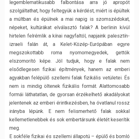
legemblematikusabb falbontása arra jó apropót
szolgáltathat, hogy feltegyük a kérdést, miért is épültek
a múltban és épülnek a mai napig is szomszédokat,
népeket, kultúrákat elválasztó falak? A berlinin kívül
hirtelen felrémlik a kínai nagyfaltól, napjaink palesztín-
izraeli falán át, a Kelet-Közép-Európában egyre
megszokottabb roma nyomornegyedek, gettók
elszomorító képe. Jól tudjuk, hogy e falak nem
elsődlegesen fizikai építmények, hanem az emberi
agyakban felépülő szellemi falak fizikális vetületei. És
nem is mindig öltenek fizikális formát. Alattomosabb
formái láthatatlan, de gyorsan érzékelhető akadályokat
jelentenek az emberi érintkezésben, ha óvatlanul rossz
irányba lépünk. E nem felismerhető falak sokkal
kellemetlenebbek és sok embertársunk életét keserítik
meg.
E
sokféle fizikai és szellemi állapotú – épülő és bomló