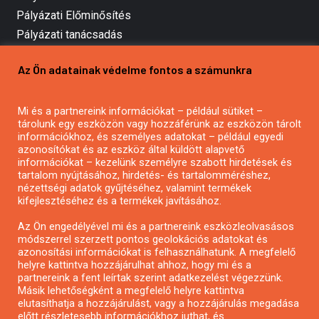
Pályázati Előminősítés
Pályázati tanácsadás
Pályázatírás vállalkozásoknak
Az Ön adatainak védelme fontos a számunkra
Mezőgazdasági pályázatírás
Pályázatírás magánszemélyeknek
Pályázatírás civil szervezeteknek
Mi és a partnereink információkat – például sütiket –
tárolunk egy eszközön vagy hozzáférünk az eszközön tárolt
Pályázatírás önkormányzatoknak
információkhoz, és személyes adatokat – például egyedi
Pályázatfigyelés
azonosítókat és az eszköz által küldött alapvető
információkat – kezelünk személyre szabott hirdetések és
Specifikus pályázatfigyelés vagy hírlevél
tartalom nyújtásához, hirdetés- és tartalomméréshez,
nézettségi adatok gyűjtéséhez, valamint termékek
kifejlesztéséhez és a termékek javításához.
PÁLYÁZATFIGYELŐ
Az Ön engedélyével mi és a partnereink eszközleolvasásos
módszerrel szerzett pontos geolokációs adatokat és
azonosítási információkat is felhasználhatunk. A megfelelő
helyre kattintva hozzájárulhat ahhoz, hogy mi és a
Pályázatok magánszemélyeknek
partnereink a fent leírtak szerint adatkezelést végezzünk.
Pályázatok civil szervezeteknek
Másik lehetőségként a megfelelő helyre kattintva
elutasíthatja a hozzájárulást, vagy a hozzájárulás megadása
Pályázatok vállalkozásoknak
előtt részletesebb információkhoz juthat, és