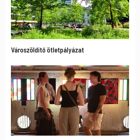
Városzöldítő ötletpályázat