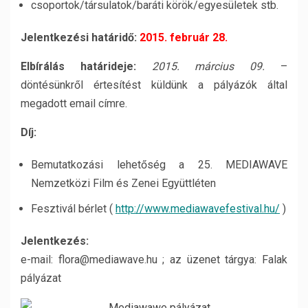
csoportok/társulatok/baráti körök/egyesületek stb.
Jelentkezési határidő:
2015. február 28.
Elbírálás határideje:
2015. március 09.
–
döntésünkről értesítést küldünk a pályázók által
megadott email címre.
Díj:
Bemutatkozási lehetőség a 25. MEDIAWAVE
Nemzetközi Film és Zenei Együttléten
Fesztivál bérlet (
http://www.mediawavefestival.hu/
)
Jelentkezés:
e-mail:
flora@mediawave.hu
; az üzenet tárgya:
Falak
pályázat