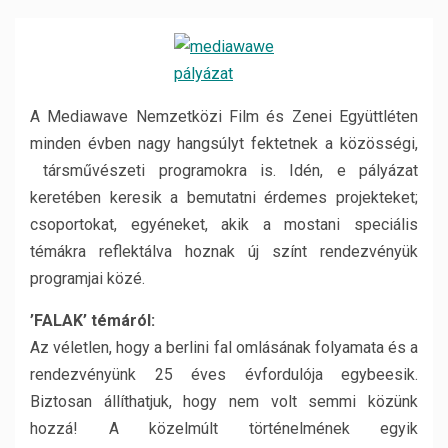
A Mediawave Nemzetközi Film és Zenei Együttléten
minden évben nagy hangsúlyt fektetnek a
közösségi,
társművészeti programok
ra is. Idén, e pályázat
keretében keresik a bemutatni érdemes projekteket;
csoportokat, egyéneket, akik a mostani speciális
témákra reflektálva hoznak új színt rendezvényük
programjai közé.
’FALAK’ témáról:
Az véletlen, hogy a berlini fal omlásának folyamata és a
rendezvényünk 25 éves évfordulója egybeesik.
Biztosan állíthatjuk, hogy nem volt semmi közünk
hozzá! A közelmúlt történelmének egyik