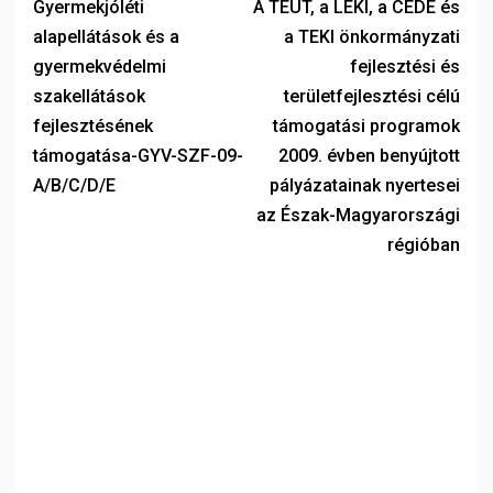
Gyermekjóléti
A TEUT, a LEKI, a CÉDE és
alapellátások és a
a TEKI önkormányzati
gyermekvédelmi
fejlesztési és
szakellátások
területfejlesztési célú
fejlesztésének
támogatási programok
támogatása-GYV-SZF-09-
2009. évben benyújtott
A/B/C/D/E
pályázatainak nyertesei
az Észak-Magyarországi
régióban