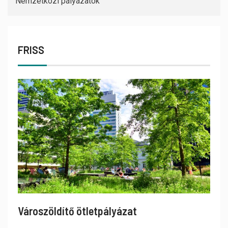
Nemzetközi pályázatok
FRISS
Városzöldítő ötletpályázat