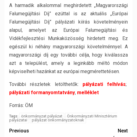
A harmadik alkalommal meghirdetett „Magyarországi
Falumegújítási Díj” ezúttal is az aktuális „Európai
Falumegújítási Díj” pályázati kiírás követelményein
alapul, amelyet az Európai Falumegújítási és
Vidékfejlesztési Munkaközösség hirdetett meg. Ez
egészül ki néhány magyarországi követelménnyel. A
magyarországi díj egy további célja, hogy kiválassza
azt a települést, amely a leginkább méltó módon
képviselheti hazánkat az európai megmérettetésen.
További részletek letölthetők:
pályázati felhívás
;
pályázati formanyomtatvány
,
melléklet
Forrás: ÖM
önkormányzat pályázat
Önkormányzati Minisztérium
Tags:
pályázatai
pályázat önkormányzatoknak
Previous
Next