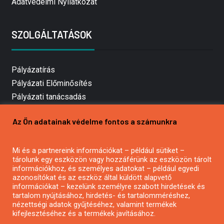
Adatvédelmi Nyilatkozat
SZOLGÁLTATÁSOK
Pályázatírás
Pályázati Előminősítés
Pályázati tanácsadás
Pályázatírás vállalkozásoknak
Az Ön adatainak védelme fontos a számunkra
Mezőgazdasági pályázatírás
Pályázatírás magánszemélyeknek
Mi és a partnereink információkat – például sütiket –
Pályázatírás civil szervezeteknek
tárolunk egy eszközön vagy hozzáférünk az eszközön tárolt
Pályázatírás önkormányzatoknak
információkhoz, és személyes adatokat – például egyedi
azonosítókat és az eszköz által küldött alapvető
Pályázatfigyelés
információkat – kezelünk személyre szabott hirdetések és
Specifikus pályázatfigyelés vagy hírlevél
tartalom nyújtásához, hirdetés- és tartalomméréshez,
nézettségi adatok gyűjtéséhez, valamint termékek
kifejlesztéséhez és a termékek javításához.