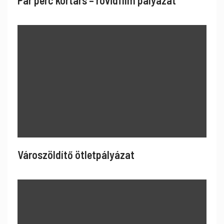
Pár perc kortárs – rövidfilm pályázat
Városzöldítő ötletpályázat