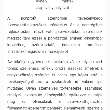
A nonprofit szektorban tevékenykedő
szervezetfejlesztőket, trénereket és a nemrégiben
fejlesztésben részt vett szervezeteket szeretnénk
megszólítani ezzel a pályázattal, aminek alkalmából
közvetlen, szórakoztató, irodalmias formában
írhatnának magukról és munkájukról.
Az örkényi egypercesek mintájára várunk olyan rövid,
tömör, szellemes, reflexív prózai írásokat, amelyek a
nagyközönség számára is adnak egy képet erről a
tevékenységről és a szakmának is valami újat
mutatnak. Olyan személyes történetekre számítunk,
amelyek szubjektív élményekből építkezve mutatják
meg az olvasóknak a szervezetfejlesztés
folyamatát/lépéseit/mibenlétét. Reményeink szerint a