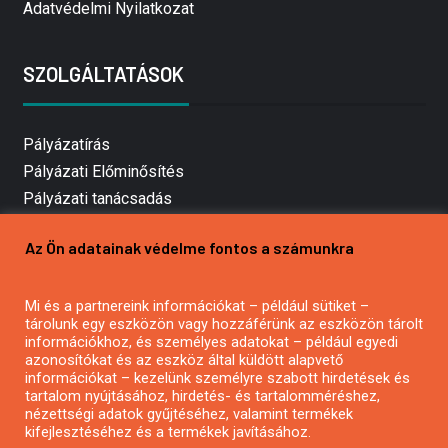
Adatvédelmi Nyilatkozat
SZOLGÁLTATÁSOK
Pályázatírás
Pályázati Előminősítés
Pályázati tanácsadás
Pályázatírás vállalkozásoknak
Az Ön adatainak védelme fontos a számunkra
Mezőgazdasági pályázatírás
Pályázatírás magánszemélyeknek
Mi és a partnereink információkat – például sütiket –
Pályázatírás civil szervezeteknek
tárolunk egy eszközön vagy hozzáférünk az eszközön tárolt
Pályázatírás önkormányzatoknak
információkhoz, és személyes adatokat – például egyedi
azonosítókat és az eszköz által küldött alapvető
Pályázatfigyelés
információkat – kezelünk személyre szabott hirdetések és
Specifikus pályázatfigyelés vagy hírlevél
tartalom nyújtásához, hirdetés- és tartalomméréshez,
nézettségi adatok gyűjtéséhez, valamint termékek
kifejlesztéséhez és a termékek javításához.