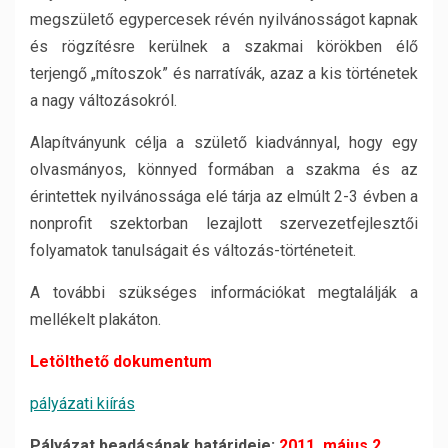
megszülető egypercesek révén nyilvánosságot kapnak
és rögzítésre kerülnek a szakmai körökben élő
terjengő „mítoszok” és narratívák, azaz a kis történetek
a nagy változásokról.
Alapítványunk célja a születő kiadvánnyal, hogy egy
olvasmányos, könnyed formában a szakma és az
érintettek nyilvánossága elé tárja az elmúlt 2-3 évben a
nonprofit szektorban lezajlott szervezetfejlesztői
folyamatok tanulságait és változás-történeteit.
A további szükséges információkat megtalálják a
mellékelt plakáton.
Letölthető dokumentum
pályázati kiírás
Pályázat beadásának határideje:
2011. május 2
.