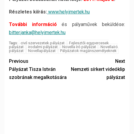
Részletes kiírás:
www.helyimertek.hu
További információ
és pályaművek beküldése:
bitter.janka@helyimertek.hu
civil szervezetek pályázat
Fejlesztői egypercesek
Tags:
pályázat
irodalmi pályázat
Novella író pályázat
Novellaíró
pályázat
Novellapályázat
Pályázatok magánszemélyeknek
Previous
Next
Pályázat Tisza István
Nemzeti sírkert videóklip
szobrának megalkotására
pályázat