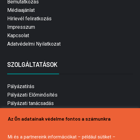
Bemutatkozás
Médiaajánlat
Hírlevél feliratkozás
Impresszum
Kapcsolat
Adatvédelmi Nyilatkozat
SZOLGÁLTATÁSOK
Pályázatírás
Pályázati Előminősítés
Pályázati tanácsadás
Pályázatírás vállalkozásoknak
Az Ön adatainak védelme fontos a számunkra
Mezőgazdasági pályázatírás
Pályázatírás magánszemélyeknek
Mi és a partnereink információkat – például sütiket –
Pályázatírás civil szervezeteknek