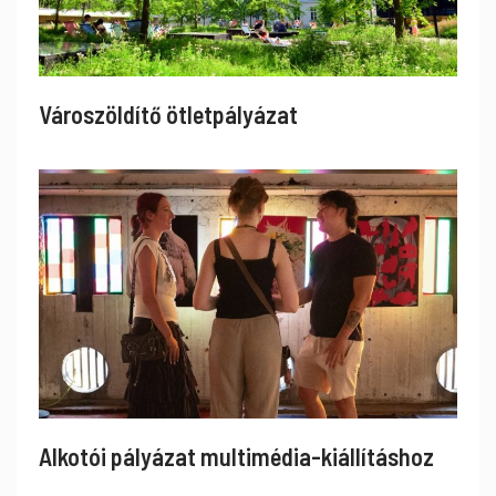
Városzöldítő ötletpályázat
Alkotói pályázat multimédia-kiállításhoz