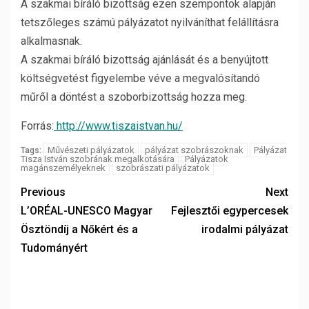
A szakmai bíráló bizottság ezen szempontok alapján
tetszőleges számú pályázatot nyilváníthat felállításra
alkalmasnak.
A szakmai bíráló bizottság ajánlását és a benyújtott
költségvetést figyelembe véve a megvalósítandó
műről a döntést a szoborbizottság hozza meg.
Forrás:
http://www.tiszaistvan.hu/
Művészeti pályázatok
pályázat szobrászoknak
Pályázat
Tags:
Tisza István szobrának megalkotására
Pályázatok
magánszemélyeknek
szobrászati pályázatok
Previous
Next
L’ORÉAL-UNESCO Magyar
Fejlesztői egypercesek
Ösztöndíj a Nőkért és a
irodalmi pályázat
Tudományért