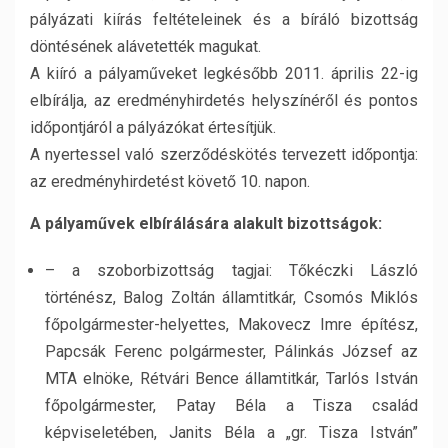
pályázati kiírás feltételeinek és a bíráló bizottság
döntésének alávetették magukat.
A kiíró a pályaműveket legkésőbb 2011. április 22-ig
elbírálja, az eredményhirdetés helyszínéről és pontos
időpontjáról a pályázókat értesítjük.
A nyertessel való szerződéskötés tervezett időpontja:
az eredményhirdetést követő 10. napon.
A pályaművek elbírálására alakult bizottságok:
– a szoborbizottság tagjai: Tőkéczki László
történész, Balog Zoltán államtitkár, Csomós Miklós
főpolgármester-helyettes, Makovecz Imre építész,
Papcsák Ferenc polgármester, Pálinkás József az
MTA elnöke, Rétvári Bence államtitkár, Tarlós István
főpolgármester, Patay Béla a Tisza család
képviseletében, Janits Béla a „gr. Tisza István”