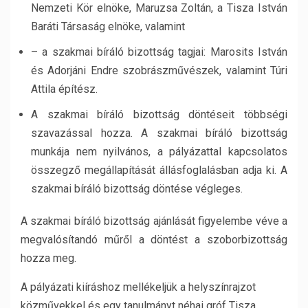
Nemzeti Kör elnöke, Maruzsa Zoltán, a Tisza István
Baráti Társaság elnöke, valamint
– a szakmai bíráló bizottság tagjai: Marosits István
és Adorjáni Endre szobrászművészek, valamint Túri
Attila építész.
A szakmai bíráló bizottság döntéseit többségi
szavazással hozza. A szakmai bíráló bizottság
munkája nem nyilvános, a pályázattal kapcsolatos
összegző megállapítását állásfoglalásban adja ki. A
szakmai bíráló bizottság döntése végleges.
A szakmai bíráló bizottság ajánlását figyelembe véve a
megvalósítandó műről a döntést a szoborbizottság
hozza meg.
A pályázati kiíráshoz mellékeljük a helyszínrajzot
közművekkel és egy tanulmányt néhai gróf Tisza