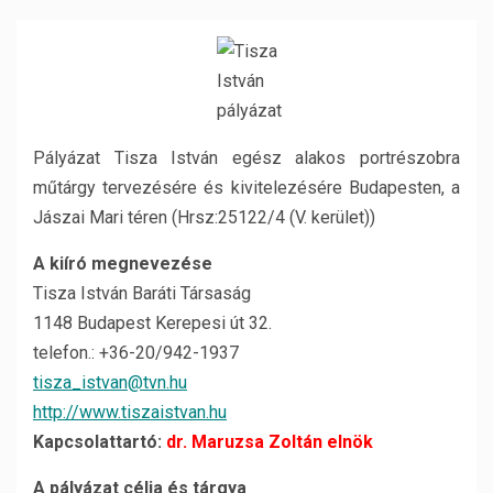
Pályázat Tisza István egész alakos portrészobra
műtárgy tervezésére és kivitelezésére Budapesten, a
Jászai Mari téren (Hrsz:25122/4 (V. kerület))
A kiíró megnevezése
Tisza István Baráti Társaság
1148 Budapest Kerepesi út 32.
telefon.: +36-20/942-1937
tisza_istvan@tvn.hu
http://www.tiszaistvan.hu
Kapcsolattartó:
dr. Maruzsa Zoltán elnök
A pályázat célja és tárgya