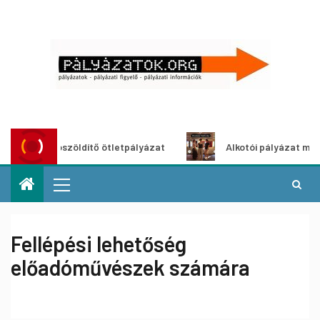
Városzöldítő ötletpályázat
Alkotói pályázat multimédia
Fellépési lehetőség
előadóművészek számára