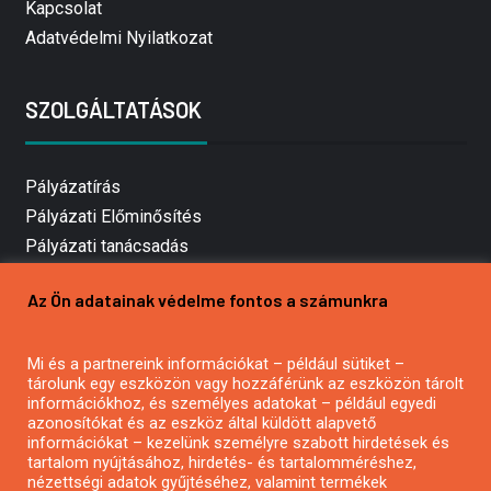
Kapcsolat
Adatvédelmi Nyilatkozat
SZOLGÁLTATÁSOK
Pályázatírás
Pályázati Előminősítés
Pályázati tanácsadás
Pályázatírás vállalkozásoknak
Az Ön adatainak védelme fontos a számunkra
Mezőgazdasági pályázatírás
Pályázatírás magánszemélyeknek
Mi és a partnereink információkat – például sütiket –
Pályázatírás civil szervezeteknek
tárolunk egy eszközön vagy hozzáférünk az eszközön tárolt
Pályázatírás önkormányzatoknak
információkhoz, és személyes adatokat – például egyedi
azonosítókat és az eszköz által küldött alapvető
Pályázatfigyelés
információkat – kezelünk személyre szabott hirdetések és
Specifikus pályázatfigyelés vagy hírlevél
tartalom nyújtásához, hirdetés- és tartalomméréshez,
nézettségi adatok gyűjtéséhez, valamint termékek