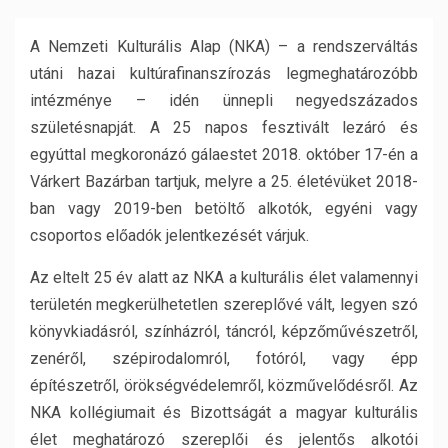
A Nemzeti Kulturális Alap (NKA) – a rendszerváltás
utáni hazai kultúrafinanszírozás legmeghatározóbb
intézménye – idén ünnepli negyedszázados
születésnapját. A 25 napos fesztivált lezáró és
egyúttal megkoronázó gálaestet 2018. október 17-én a
Várkert Bazárban tartjuk, melyre a 25. életévüket 2018-
ban vagy 2019-ben betöltő alkotók, egyéni vagy
csoportos előadók jelentkezését várjuk.
Az eltelt 25 év alatt az NKA a kulturális élet valamennyi
területén megkerülhetetlen szereplővé vált, legyen szó
könyvkiadásról, színházról, táncról, képzőművészetről,
zenéről, szépirodalomról, fotóról, vagy épp
építészetről, örökségvédelemről, közművelődésről. Az
NKA kollégiumait és Bizottságát a magyar kulturális
élet meghatározó szereplői és jelentős alkotói