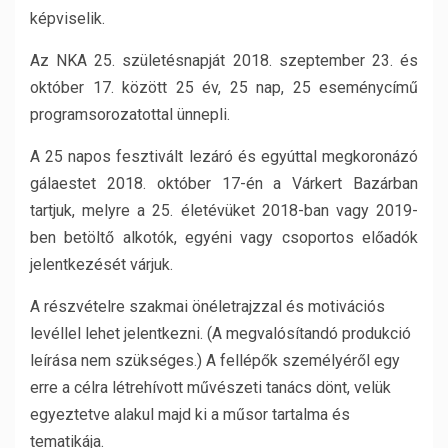
képviselik.
Az NKA 25. születésnapját 2018. szeptember 23. és
október 17. között 25 év, 25 nap, 25 eseménycímű
programsorozatottal ünnepli.
A 25 napos fesztivált lezáró és egyúttal megkoronázó
gálaestet 2018. október 17-én a Várkert Bazárban
tartjuk, melyre a 25. életévüket 2018-ban vagy 2019-
ben betöltő alkotók, egyéni vagy csoportos előadók
jelentkezését várjuk.
A részvételre szakmai önéletrajzzal és motivációs
levéllel lehet jelentkezni. (A megvalósítandó produkció
leírása nem szükséges.) A fellépők személyéről egy
erre a célra létrehívott művészeti tanács dönt, velük
egyeztetve alakul majd ki a műsor tartalma és
tematikája.