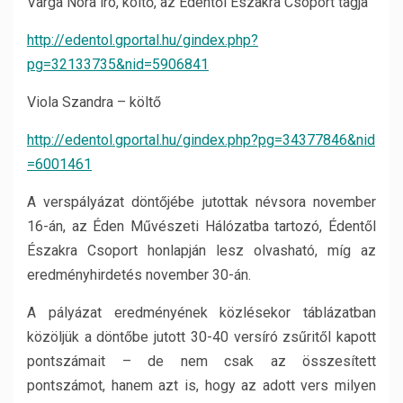
Varga Nóra író, költő, az Édentől Északra Csoport tagja
http://edentol.gportal.hu/gindex.php?
pg=32133735&nid=5906841
Viola Szandra – költő
http://edentol.gportal.hu/​gindex.php?pg=34377846&nid​
=6001461
A verspályázat döntőjébe jutottak névsora november
16-án, az Éden Művészeti Hálózatba tartozó, Édentől
Északra Csoport honlapján lesz olvasható, míg az
eredményhirdetés november 30-án.
A pályázat eredményének közlésekor táblázatban
közöljük a döntőbe jutott 30-40 versíró zsűritől kapott
pontszámait – de nem csak az összesített
pontszámot, hanem azt is, hogy az adott vers milyen