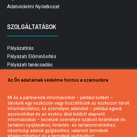
Adatvédelmi Nyilatkozat
SZOLGÁLTATÁSOK
Pályázatírás
Pályázati Előminősítés
Pályázati tanácsadás
Pályázatírás vállalkozásoknak
Az Ön adatainak védelme fontos a számunkra
Mezőgazdasági pályázatírás
Pályázatírás magánszemélyeknek
Mi és a partnereink információkat – például sütiket –
Pályázatírás civil szervezeteknek
tárolunk egy eszközön vagy hozzáférünk az eszközön tárolt
Pályázatírás önkormányzatoknak
információkhoz, és személyes adatokat – például egyedi
azonosítókat és az eszköz által küldött alapvető
Pályázatfigyelés
információkat – kezelünk személyre szabott hirdetések és
Specifikus pályázatfigyelés vagy hírlevél
tartalom nyújtásához, hirdetés- és tartalomméréshez,
nézettségi adatok gyűjtéséhez, valamint termékek
kifejlesztéséhez és a termékek javításához.