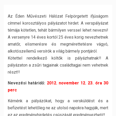
Az Éden Művészeti Hálózat Felpörgetett ifjúságom
címmel korosztályos pályázatot hirdet. A verspályázat
témája kötetlen, tehát bármilyen verssel lehet nevezni!
A versenyre 14 éves kortól 25 éves korig nevezhetnek
amatőr, elismerésre és megmérettetésre vágyó,
alkotószellemű versírók a világ bármely pontjáról.
Kötettel rendelkező költők is pályázhatnak!! A
pályázaton a zsűri tagjainak családtagjai nem vehetnek
részt!!
Nevezési határidő:
2012. november 12. 23. óra 30
perc
Kérnénk a pályázókat, hogy a versküldést és a
befizetést lehetőleg ne az utolsó napokra hagyják, mert
ez az eredményhirdetés csúszását eredményezheti!!