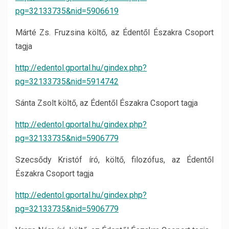
pg=32133735&nid=5906619
Márté Zs. Fruzsina költő, az Édentől Északra Csoport
tagja
http://edentol.gportal.hu/gindex.php?
pg=32133735&nid=5914742
Sánta Zsolt költő, az Édentől Északra Csoport tagja
http://edentol.gportal.hu/gindex.php?
pg=32133735&nid=5906779
Szecsődy Kristóf író, költő, filozófus, az Édentől
Északra Csoport tagja
http://edentol.gportal.hu/gindex.php?
pg=32133735&nid=5906779