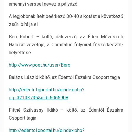
amennyi verssel nevez a pályázó.
A legjobbnak ítélt beérkező 30-40 alkotást a következő
zsűri bírálja el:
Beri Róbert – költő, dalszerző, az Éden Művészeti
Hálózat vezetője, a Comitatus folyóirat főszerkesztő-
helyettese
http://www.poet.hu/user/Bero
Balázs László költő, az Édentől Északra Csoport tagja
http://edentol.gportal.hu/gindex.php?
pg=32133735&nid=6065908
Fittné Szilvássy Ildikó – költő, az Édentől Északra
Csoport tagja
http://edentol.gportal.hu/gindex.php?