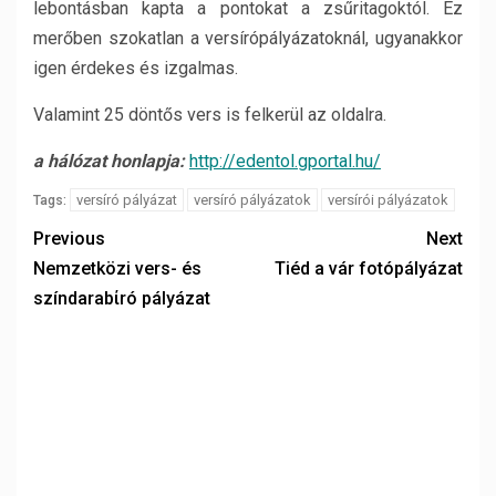
lebontásban kapta a pontokat a zsűritagoktól. Ez
merőben szokatlan a versírópályázatoknál, ugyanakkor
igen érdekes és izgalmas.
Valamint 25 döntős vers is felkerül az oldalra.
a hálózat honlapja:
http://edentol.gportal.hu/
versíró pályázat
versíró pályázatok
versírói pályázatok
Tags:
Previous
Next
Nemzetközi vers- és
Tiéd a vár fotópályázat
színdarabίró pályázat