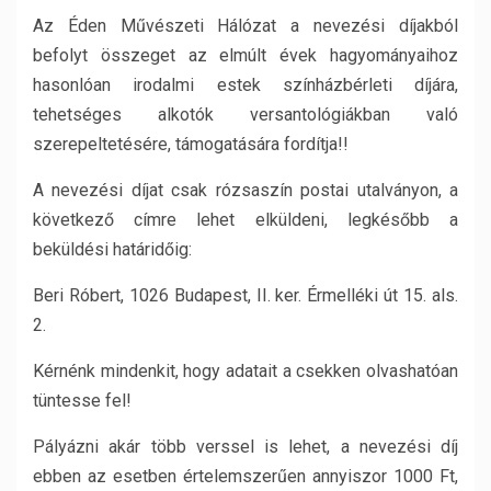
Az Éden Művészeti Hálózat a nevezési díjakból
befolyt összeget az elmúlt évek hagyományaihoz
hasonlóan irodalmi estek színházbérleti díjára,
tehetséges alkotók versantológiákban való
szerepeltetésére, támogatására fordítja!!
A nevezési díjat csak rózsaszín postai utalványon, a
következő címre lehet elküldeni, legkésőbb a
beküldési határidőig:
Beri Róbert, 1026 Budapest, II. ker. Érmelléki út 15. als.
2.
Kérnénk mindenkit, hogy adatait a csekken olvashatóan
tüntesse fel!
Pályázni akár több verssel is lehet, a nevezési díj
ebben az esetben értelemszerűen annyiszor 1000 Ft,