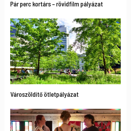
Pár perc kortárs – rövidfilm pályázat
Városzöldítő ötletpályázat