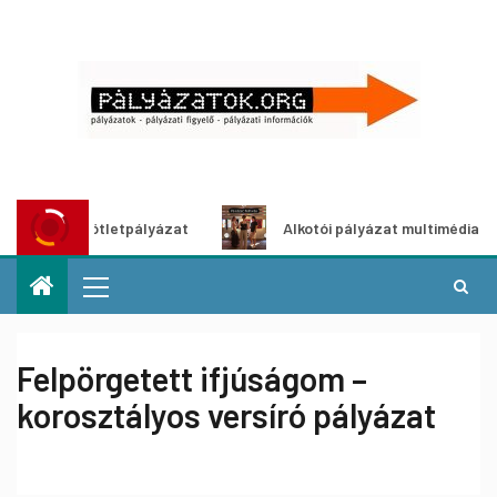
dítő ötletpályázat
Alkotói pályázat multimédia-kiállításh
Felpörgetett ifjúságom –
korosztályos versíró pályázat