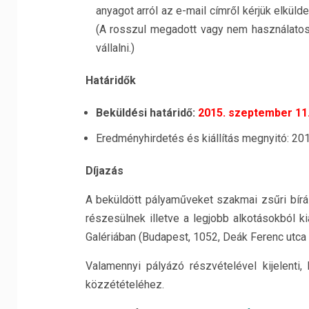
anyagot arról az e-mail címről kérjük elkülde
(A rosszul megadott vagy nem használatos
vállalni.)
Határidők
Beküldési határidő:
2015. szeptember 11
Eredményhirdetés és kiállítás megnyitó: 20
Díjazás
A beküldött pályaműveket szakmai zsűri bírál
részesülnek illetve a legjobb alkotásokból k
Galériában (Budapest, 1052, Deák Ferenc utca 1
Valamennyi pályázó részvételével kijelenti,
közzétételéhez.