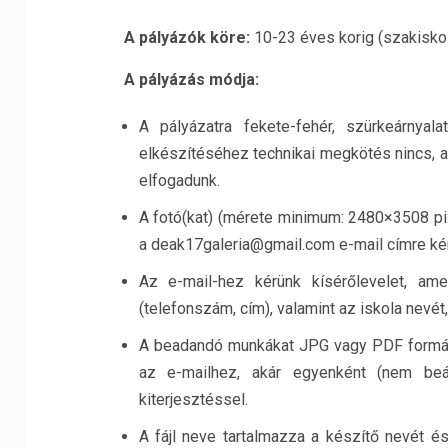
A pályázók köre:
10-23 éves korig (szakiskol
A pályázás módja:
A pályázatra fekete-fehér, szürkeárnya
elkészítéséhez technikai megkötés nincs, a
elfogadunk.
A fotó(kat) (mérete minimum: 2480×3508 pix
a deak17galeria@gmail.com e-mail címre kérj
Az e-mail-hez kérünk kísérőlevelet, amel
(telefonszám, cím), valamint az iskola nevét, 
A beadandó munkákat JPG vagy PDF formátu
az e-mailhez, akár egyenként (nem beá
kiterjesztéssel.
A fájl neve tartalmazza a készítő nevét és