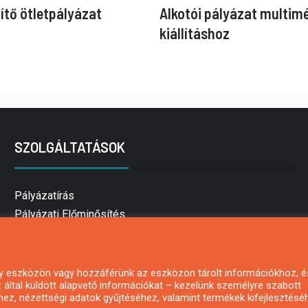
ítő ötletpályázat
Alkotói pályázat multim
kiállításhoz
SZOLGÁLTATÁSOK
Pályázatírás
Pályázati Előminősítés
Pályázati tanácsadás
Pályázatírás vállalkozásoknak
Mezőgazdasági pályázatírás
 egy eszközön vagy hozzáférünk az eszközön tárolt információkhoz, é
által küldött alapvető információkat – kezelünk személyre szabott
Pályázatírás magánszemélyeknek
hez, nézettségi adatok gyűjtéséhez, valamint termékek kifejlesztésé
Pályázatírás civil szervezeteknek