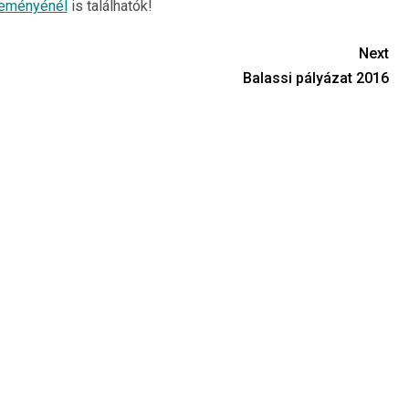
eményénél
is találhatók!
Next
Balassi pályázat 2016