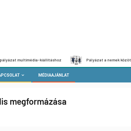
multimédia-kiállításhoz
Pályázat a nemek közötti egyenlő
APCSOLAT
MÉDIAAJÁNLAT
ális megformázása