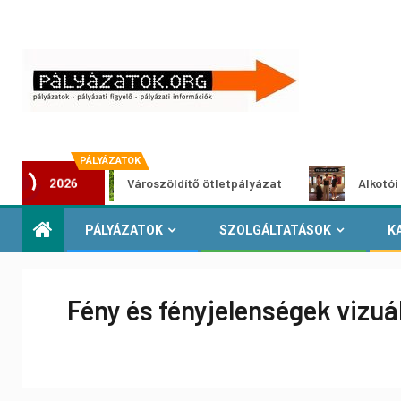
PÁLYÁZATOK
Városzöldítő ötletpályázat
Alkotói pályázat 
2026
PÁLYÁZATOK
SZOLGÁLTATÁSOK
K
Fény és fényjelenségek vizu