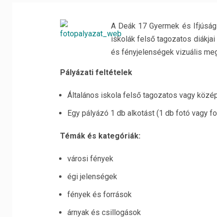
A Deák 17 Gyermek és Ifjúsági 
iskolák felső tagozatos diákja
és fényjelenségek vizuális me
Pályázati feltételek
Általános iskola felső tagozatos vagy közép
Egy pályázó 1 db alkotást (1 db fotó vagy fo
Témák és kategóriák:
városi fények
égi jelenségek
fények és források
árnyak és csillogások