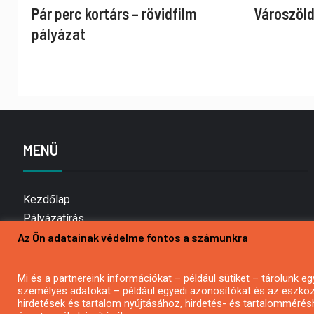
Pár perc kortárs – rövidfilm
Városzöld
pályázat
MENÜ
Kezdőlap
Pályázatírás
Az Ön adatainak védelme fontos a számunkra
Bemutatkozás
Médiaajánlat
Hírlevél feliratkozás
Mi és a partnereink információkat – például sütiket – tárolunk
személyes adatokat – például egyedi azonosítókat és az eszköz 
Impresszum
hirdetések és tartalom nyújtásához, hirdetés- és tartalommérés
Kapcsolat