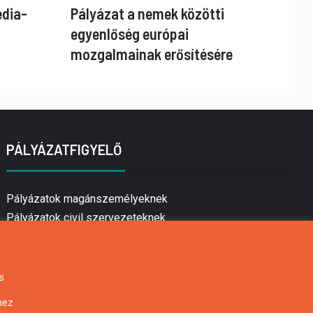
édia-
Pályázat a nemek közötti
egyenlőség európai
mozgalmainak erősítésére
PÁLYÁZATFIGYELŐ
Pályázatok magánszemélyeknek
Pályázatok civil szervezeteknek
Pályázatok vállalkozásoknak
Önkormányzati pályázatok
Mezőgazdasági pályázatok
s
Falusi turizmus pályázatok
hez
Napelem pályázatok