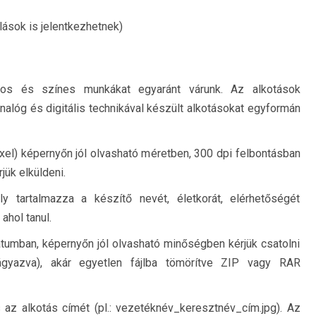
ások is jelentkezhetnek)
latos és színes munkákat egyaránt várunk. Az alkotások
nalóg és digitális technikával készült alkotásokat egyformán
el) képernyőn jól olvasható méretben, 300 dpi felbontásban
ük elküldeni.
y tartalmazza a készítő nevét, életkorát, elérhetőségét
ahol tanul.
mban, képernyőn jól olvasható minőségben kérjük csatolni
gyazva), akár egyetlen fájlba tömörítve ZIP vagy RAR
 az alkotás címét (pl.: vezetéknév_keresztnév_cím.jpg). Az