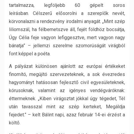
tartalmazza, legföljebb 60 gépelt soros
leírásban. Célszerű elősorolni a szereplők nevét,
körvonalazni a rendezvény irodalmi anyagát. „Mint szép
liliomszál, ha félbemetszve áll, fejét földhöz bocsátja,
Úgy Célia feje vagyon lefiggesztve, mert vagyon nagy
bánatja” – jellemzi szerelme szomorúságát virágból
font képpel a poéta.
A pályázat különösen ajánlott az európai értékeket
finomító, megújító szervezeteknek, a sok évezredes
hagyományt hatásosan fejlesztő civil egyesületeknek,
kórusoknak, valamint az igényes vendégváróknak:
éttermeknek. „Kiben virágoztat jókkal úgy tégedet, Tél
után tavasszal mint az szép kerteket, Megáldja
fejedet.” – kelt Bálint napi, azaz február 14-ei érzést a
költő.