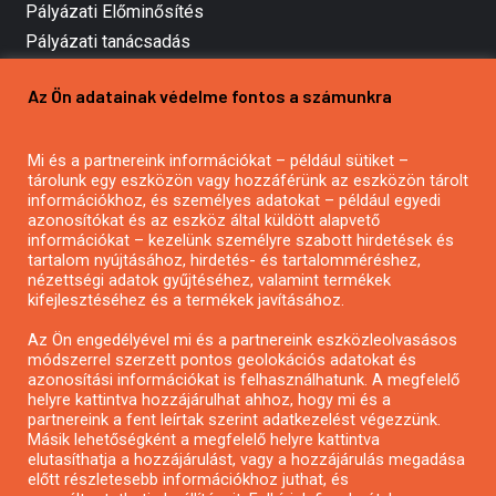
Pályázati Előminősítés
Pályázati tanácsadás
Pályázatírás vállalkozásoknak
Az Ön adatainak védelme fontos a számunkra
Mezőgazdasági pályázatírás
Pályázatírás magánszemélyeknek
Mi és a partnereink információkat – például sütiket –
Pályázatírás civil szervezeteknek
tárolunk egy eszközön vagy hozzáférünk az eszközön tárolt
Pályázatírás önkormányzatoknak
információkhoz, és személyes adatokat – például egyedi
azonosítókat és az eszköz által küldött alapvető
Pályázatfigyelés
információkat – kezelünk személyre szabott hirdetések és
Specifikus pályázatfigyelés vagy hírlevél
tartalom nyújtásához, hirdetés- és tartalomméréshez,
nézettségi adatok gyűjtéséhez, valamint termékek
kifejlesztéséhez és a termékek javításához.
PÁLYÁZATFIGYELŐ
Az Ön engedélyével mi és a partnereink eszközleolvasásos
módszerrel szerzett pontos geolokációs adatokat és
azonosítási információkat is felhasználhatunk. A megfelelő
helyre kattintva hozzájárulhat ahhoz, hogy mi és a
Pályázatok magánszemélyeknek
partnereink a fent leírtak szerint adatkezelést végezzünk.
Pályázatok civil szervezeteknek
Másik lehetőségként a megfelelő helyre kattintva
elutasíthatja a hozzájárulást, vagy a hozzájárulás megadása
Pályázatok vállalkozásoknak
előtt részletesebb információkhoz juthat, és
Önkormányzati pályázatok