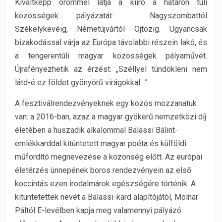
Kiváltképp örömmel látja a kiíró a határon túli
közösségek pályázatát: Nagyszombattól
Székelykevéig, Németújvártól Ojtozig. Ugyancsak
bizakodással várja az Európa távolabbi részein lakó, és
a tengerentúli magyar közösségek pályaművét.
Újrafényezhetik az érzést: „Széllyel tündökleni nem
látd-é ez földet gyönyörű virágokkal…”
A fesztiválrendezvényeknek egy közös mozzanatuk
van: a 2016-ban, azaz a magyar gyökerű nemzetközi díj
életében a huszadik alkalommal Balassi Bálint-
emlékkarddal kitüntetett magyar poéta és külföldi
műfordító megnevezése a közönség előtt. Az európai
életérzés ünnepének boros rendezvényein az első
koccintás ezen irodalmárok egészségére történik. A
kitüntetettek nevét a Balassi-kard alapítójától, Molnár
Páltól E-levélben kapja meg valamennyi pályázó