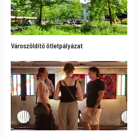
Városzöldítő ötletpályázat