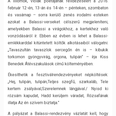
A liliomok, violák poétájának felidézéséért a 2016.
február 12-én, 13-án és 14-én – pénteken, szombaton
és vasárnap – sorra kerülő zenés irodalmi esteken
azokat a Balassi-verseket célszerű megjeleníteni,
amelyekben Balassi a virágokhoz, a kertekhez való
vonzódásáról ír. Ebben az évben is lehet a Balassi-
emlékkarddal kitüntetett költők alkotásaiból válogatni:
„Tavaszultán tavaszlok sercegőn én is – kibukik
torkomon gyöngyvirág, orgona, tulipán” – írja Kiss
Benedek Átévszakulások című költeményében.
Ékesíthetik a fesztiválrendezvényeket népköltések:
„Hej, tulipán, tulipán,Teljes szegfű, szarkaláb, Tele
kertem zsályával,Szerelemnek lángjával./ Nyisd ki
rózsám kapudat, Hadd kerüljem váradat, Rózsafának
illatja Az én szívem biztatja.”
A pályázat a Balassi-rendezvény vázlatát kell, hogy