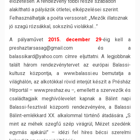
előzetesen. A rendezvény többi része szabadon
alakítható a pályázók ötletei, elképzelései szerint.
Felhasználhatják a poéta verssorait: „Mezők illatoznak
jó szagú rózsákkal, sokszínű violákkal…”
A pályaművet
2015. december 29
-éig kell a
preshaztarsasag@gmail.com és a
balassikard@yahoo.com címre eljuttatni. A legjobbnak
talált három rendezvénytervet az európai Balassi-
kultusz központja, a www.balassi.eu bemutatja a
világhálón, az alkotókkal rövid interjút készít a Présház
Hírportál – www.preshaz.eu –, emellett a szervezők és
családtagjaik meghívólevelet kapnak a Bálint napi
Balassi-fesztivál központi rendezvényére, a Balassi
Bálint-emlékkard XX. alkalommal történő átadására. „S
mint az méhek szegfű szép virágrúl, Mézet szedénk
egymás ajakárúl” – idézi fel híres bécsi szerelmi