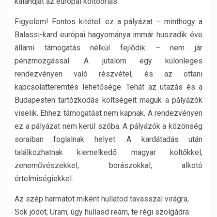
kalandját az európai költőóriás.
Figyelem! Fontos kitétel: ez a pályázat – minthogy a
Balassi-kard európai hagyománya immár huszadik éve
állami támogatás nélkül fejlődik – nem jár
pénzmozgással. A jutalom egy különleges
rendezvényen való részvétel, és az ottani
kapcsolatteremtés lehetősége. Tehát az utazás és a
Budapesten tartózkodás költségeit maguk a pályázók
viselik. Ehhez támogatást nem kapnak. A rendezvényen
ez a pályázat nem kerül szóba. A pályázók a közönség
soraiban foglalnak helyet. A kardátadás után
találkozhatnak kiemelkedő magyar költőkkel,
zeneművészekkel, borászokkal, alkotó
értelmiségiekkel.
Az szép harmatot miként hullatod tavasszal virágra,
Sok jódot, Uram, úgy hullasd reám, te régi szolgádra