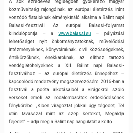
A sok ezredéves régiségben gyökerező magyar
közműveltség rajongóinak, az európai életérzés iránt
vonzódó fiataloknak élménykínáló alkalma a Bálint napi
Balassi-fesztivál. Az európai Balassi-folyamat
kiindulópontja – a
www.balassi.eu
– pályázási
lehetőséget nyit önkormányzatoknak, művelődési
intézményeknek, könyvtáraknak, civil közösségeknek,
értékőrzőknek, énekkaroknak, az elithez tartozó
vendéglátóhelyeknek a XII. Bálint napi Balassi-
fesztiválhoz – az európai életérzés ünnepéhez –
kapcsolódó rendezvény megszervezésére. 2016-ban a
fesztivál a poéta alkotásaiból a virágokról szóló
verseket emeli az irodalombarátok érdeklődésének
fénykörébe. „Kiben virágoztat jókkal úgy tégedet, Tél
után tavasszal mint az szép kerteket, Megáldja
fejedet” – adja meg a Bálint nap hangulatát a költő.