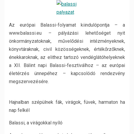
Az európai Balassi-folyamat kiindulópontja – a
www.balassi.eu – pályázási lehetőséget nyit
önkormányzatoknak, művelődési intézményeknek,
könyvtáraknak, civil közösségeknek, értékőrzőknek,
énekkaroknak, az elithez tartozó vendéglátóhelyeknek
a XII. Bálint napi Balassi-fesztiválhoz – az európai
életérzés ünnepéhez – kapcsolódó rendezvény
megszervezésére.
Hajnalban szépülnek fák, virágok, füvek, harmaton ha
nap felkél
Balassi, a virágokkal nyíló