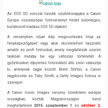
Az EOS 5D sorozat tizedik születésnapjára a Canon
Europe összeurópai fotóversenyt hirdet különleges,
korlátozott kiadású EOS 5D díjakért.
A versenyben olyan kép megosztására hívja az
fényképezőgépet vagy akár okostelefont használó
amatőr és profi fotósokat, amely megítélésük szerint
találóan mutatja be egy változás történetét. A
győzteseket díjnyertes fotósokból álló zsűri választja
ki, amelynek tagjai között Brent Stirton, a Canon
nagykövete és Toby Smith, a Getty Images fotósa is
szerepel.
A Canon Iconic Images verseny tizenkilenc európai
országban, köztük Magyarországon kerül
meghirdetésre
2015. szeptember 1
. és
október 2.