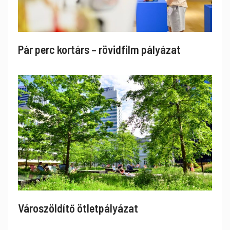
Pár perc kortárs – rövidfilm pályázat
Városzöldítő ötletpályázat