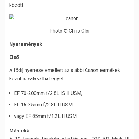
között.
Photo © Chris Clor
Nyeremények
Első
A fődíj nyertese emellett az alábbi Canon termékek
közül is választhat egyet:
EF 70-200mm f/2.8L IS II USM,
EF 16-35mm f/2.8L II USM
vagy EF 85mm f/1.2L II USM.
Második