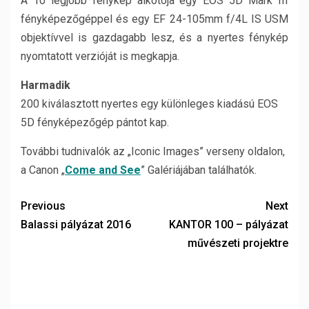
A 10 legjobb fénykép alkotója egy EOS 5D Mark III
fényképezőgéppel és egy EF 24-105mm f/4L IS USM
objektívvel is gazdagabb lesz, és a nyertes fénykép
nyomtatott verzióját is megkapja.
Harmadik
200 kiválasztott nyertes egy különleges kiadású EOS
5D fényképezőgép pántot kap.
További tudnivalók az „Iconic Images” verseny oldalon,
a Canon „
Come and See
” Galériájában találhatók.
Previous
Next
Balassi pályázat 2016
KANTOR 100 – pályázat
művészeti projektre