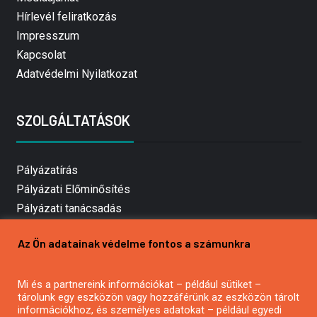
Hírlevél feliratkozás
Impresszum
Kapcsolat
Adatvédelmi Nyilatkozat
SZOLGÁLTATÁSOK
Pályázatírás
Pályázati Előminősítés
Pályázati tanácsadás
Pályázatírás vállalkozásoknak
Az Ön adatainak védelme fontos a számunkra
Mezőgazdasági pályázatírás
Pályázatírás magánszemélyeknek
Mi és a partnereink információkat – például sütiket –
Pályázatírás civil szervezeteknek
tárolunk egy eszközön vagy hozzáférünk az eszközön tárolt
Pályázatírás önkormányzatoknak
információkhoz, és személyes adatokat – például egyedi