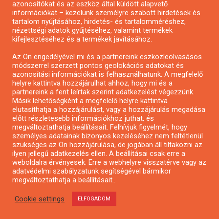
azonosítókat és az eszköz által küldött alapvető
Pályázatfigyelés
információkat – kezelünk személyre szabott hirdetések és
Specifikus pályázatfigyelés vagy hírlevél
tartalom nyújtásához, hirdetés- és tartalomméréshez,
nézettségi adatok gyűjtéséhez, valamint termékek
kifejlesztéséhez és a termékek javításához.
PÁLYÁZATFIGYELŐ
Az Ön engedélyével mi és a partnereink eszközleolvasásos
módszerrel szerzett pontos geolokációs adatokat és
azonosítási információkat is felhasználhatunk. A megfelelő
helyre kattintva hozzájárulhat ahhoz, hogy mi és a
Pályázatok magánszemélyeknek
partnereink a fent leírtak szerint adatkezelést végezzünk.
Pályázatok civil szervezeteknek
Másik lehetőségként a megfelelő helyre kattintva
elutasíthatja a hozzájárulást, vagy a hozzájárulás megadása
Pályázatok vállalkozásoknak
előtt részletesebb információkhoz juthat, és
Önkormányzati pályázatok
megváltoztathatja beállításait. Felhívjuk figyelmét, hogy
személyes adatainak bizonyos kezeléséhez nem feltétlenül
Mezőgazdasági pályázatok
szükséges az Ön hozzájárulása, de jogában áll tiltakozni az
Falusi turizmus pályázatok
ilyen jellegű adatkezelés ellen. A beállításai csak erre a
weboldalra érvényesek. Erre a webhelyre visszatérve vagy az
Napelem pályázatok
adatvédelmi szabályzatunk segítségével bármikor
GINOP pályázatok
megváltoztathatja a beállításait..
Cookie settings
ELFOGADOM
Copyright © All rights reserved.