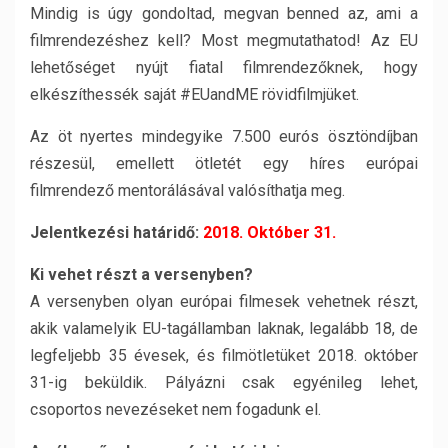
Mindig is úgy gondoltad, megvan benned az, ami a
filmrendezéshez kell? Most megmutathatod! Az EU
lehetőséget nyújt fiatal filmrendezőknek, hogy
elkészíthessék saját #EUandME rövidfilmjüket.
Az öt nyertes mindegyike 7.500 eurós ösztöndíjban
részesül, emellett ötletét egy híres európai
filmrendező mentorálásával valósíthatja meg.
Jelentkezési határidő:
2018. Október 31.
Ki vehet részt a versenyben?
A versenyben olyan európai filmesek vehetnek részt,
akik valamelyik EU-tagállamban laknak, legalább 18, de
legfeljebb 35 évesek, és filmötletüket 2018. október
31-ig beküldik. Pályázni csak egyénileg lehet,
csoportos nevezéseket nem fogadunk el.