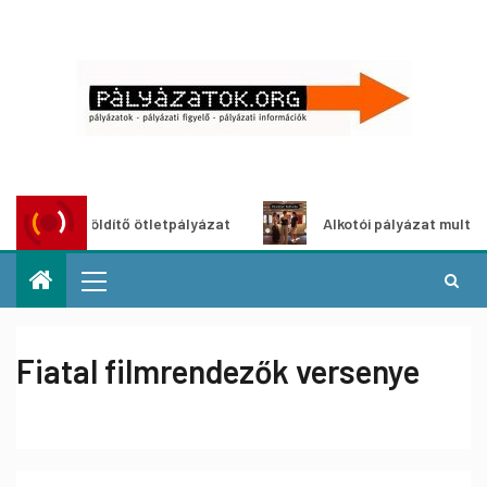
roszöldítő ötletpályázat
Alkotói pályázat multimédia-kiá
Fiatal filmrendezők versenye