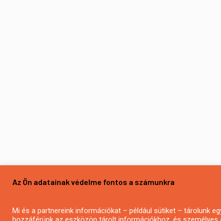
Az Ön adatainak védelme fontos a számunkra
Mi és a partnereink információkat – például sütiket – tárolunk 
hozzáférünk az eszközön tárolt információkhoz, és személyes 