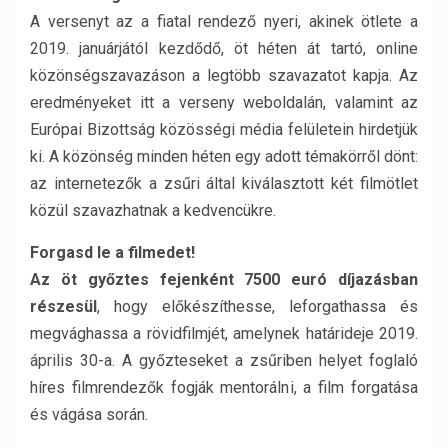
A versenyt az a fiatal rendező nyeri, akinek ötlete a
2019. januárjától kezdődő, öt héten át tartó, online
közönségszavazáson a legtöbb szavazatot kapja. Az
eredményeket itt a verseny weboldalán, valamint az
Európai Bizottság közösségi média felületein hirdetjük
ki. A közönség minden héten egy adott témakörről dönt:
az internetezők a zsűri által kiválasztott két filmötlet
közül szavazhatnak a kedvencükre.
Forgasd le a filmedet!
Az öt győztes fejenként 7500 euró díjazásban
részesül
, hogy előkészíthesse, leforgathassa és
megvághassa a rövidfilmjét, amelynek határideje 2019.
április 30-a. A győzteseket a zsűriben helyet foglaló
híres filmrendezők fogják mentorálni, a film forgatása
és vágása során.