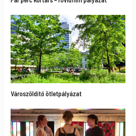
Városzöldítő ötletpályázat