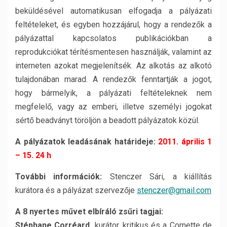
beküldésével automatikusan elfogadja a pályázati
feltételeket, és egyben hozzájárul, hogy a rendezők a
pályázattal kapcsolatos publikációkban a
reprodukciókat térítésmentesen használják, valamint az
interneten azokat megjelenítsék. Az alkotás az alkotó
tulajdonában marad. A rendezők fenntartják a jogot,
hogy bármelyik, a pályázati feltételeknek nem
megfelelő, vagy az emberi, illetve személyi jogokat
sértő beadványt töröljön a beadott pályázatok közül.
A pályázatok leadásának határideje:
2011. április 1
– 15. 24 h
További információk:
Stenczer Sári, a kiállítás
kurátora és a pályázat szervezője
stenczer@gmail.com
A 8 nyertes művet elbíráló zsűri tagjai:
Stéphane Corréard,
kurátor, kritikus és a Cornette de