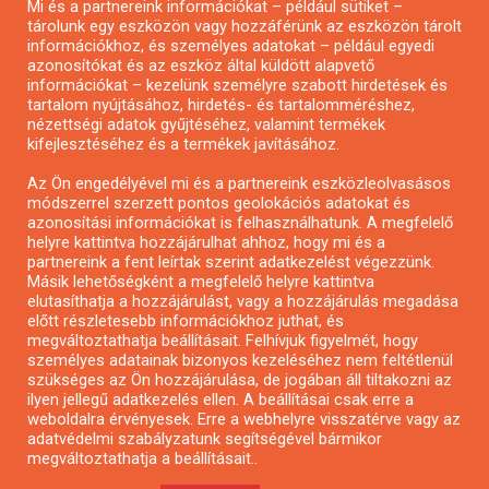
Mi és a partnereink információkat – például sütiket –
Pályázatírás civil szervezeteknek
tárolunk egy eszközön vagy hozzáférünk az eszközön tárolt
Pályázatírás önkormányzatoknak
információkhoz, és személyes adatokat – például egyedi
azonosítókat és az eszköz által küldött alapvető
Pályázatfigyelés
információkat – kezelünk személyre szabott hirdetések és
Specifikus pályázatfigyelés vagy hírlevél
tartalom nyújtásához, hirdetés- és tartalomméréshez,
nézettségi adatok gyűjtéséhez, valamint termékek
kifejlesztéséhez és a termékek javításához.
PÁLYÁZATFIGYELŐ
Az Ön engedélyével mi és a partnereink eszközleolvasásos
módszerrel szerzett pontos geolokációs adatokat és
azonosítási információkat is felhasználhatunk. A megfelelő
helyre kattintva hozzájárulhat ahhoz, hogy mi és a
Pályázatok magánszemélyeknek
partnereink a fent leírtak szerint adatkezelést végezzünk.
Pályázatok civil szervezeteknek
Másik lehetőségként a megfelelő helyre kattintva
elutasíthatja a hozzájárulást, vagy a hozzájárulás megadása
Pályázatok vállalkozásoknak
előtt részletesebb információkhoz juthat, és
Önkormányzati pályázatok
megváltoztathatja beállításait. Felhívjuk figyelmét, hogy
személyes adatainak bizonyos kezeléséhez nem feltétlenül
Mezőgazdasági pályázatok
szükséges az Ön hozzájárulása, de jogában áll tiltakozni az
Falusi turizmus pályázatok
ilyen jellegű adatkezelés ellen. A beállításai csak erre a
weboldalra érvényesek. Erre a webhelyre visszatérve vagy az
Napelem pályázatok
adatvédelmi szabályzatunk segítségével bármikor
GINOP pályázatok
megváltoztathatja a beállításait..