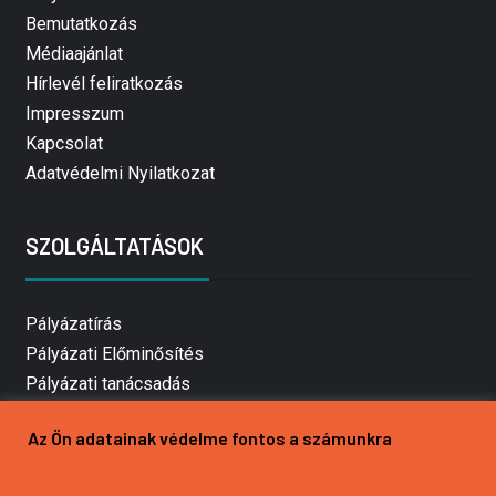
Bemutatkozás
Médiaajánlat
Hírlevél feliratkozás
Impresszum
Kapcsolat
Adatvédelmi Nyilatkozat
SZOLGÁLTATÁSOK
Pályázatírás
Pályázati Előminősítés
Pályázati tanácsadás
Pályázatírás vállalkozásoknak
Az Ön adatainak védelme fontos a számunkra
Mezőgazdasági pályázatírás
Pályázatírás magánszemélyeknek