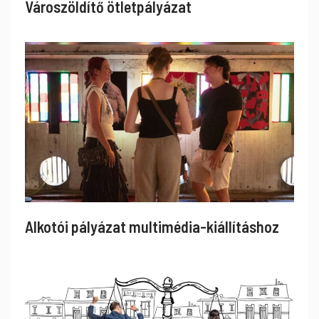
Városzöldítő ötletpályázat
Alkotói pályázat multimédia-kiállításhoz