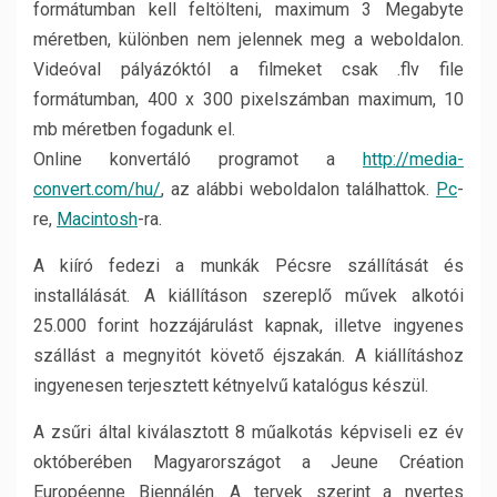
formátumban kell feltölteni, maximum 3 Megabyte
méretben, különben nem jelennek meg a weboldalon.
Videóval pályázóktól a filmeket csak .flv file
formátumban, 400 x 300 pixelszámban maximum, 10
mb méretben fogadunk el.
Online konvertáló programot a
http://media-
convert.com/hu/
, az alábbi weboldalon találhattok.
Pc
-
re,
Macintosh
-ra.
A kiíró fedezi a munkák Pécsre szállítását és
installálását. A kiállításon szereplő művek alkotói
25.000 forint hozzájárulást kapnak, illetve ingyenes
szállást a megnyitót követő éjszakán. A kiállításhoz
ingyenesen terjesztett kétnyelvű katalógus készül.
A zsűri által kiválasztott 8 műalkotás képviseli ez év
októberében Magyarországot a Jeune Création
Européenne Biennálén. A tervek szerint a nyertes