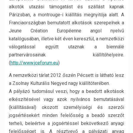
alkotók utazási támogatást és szállást kapnak
Párizsban, a montrouge-i kiállítás megnyitója alatt. A
Franciaországban bemutatott alkotások szerepelnek a
Jeune Création Européenne angol nyelvű
katalógusában, illetve két éven keresztül, a nemzetközi
válogatással együtt utaznak a biennálé
partnervárosainak kiállítóhelyeire.
(
http://www.jceforum.eu
)
A nemzetközi tárlat 2012 őszén Pécsett is látható lesz
a Zsolnay Kulturális Negyed nagy kiállítóterében.
A pályázó tudomásul veszi, hogy a beadott alkotások
elkészítésével vagy azok nyilvános bemutatásával
(kiállításával) okozott személyiségi és szerzői
jogsértésekért minden felelősség a beadó szerzőt
terheli, beleértve a jogsértéssel bekövetkező anyagi
felelősséget is. A résztvevő a pályázati anyag