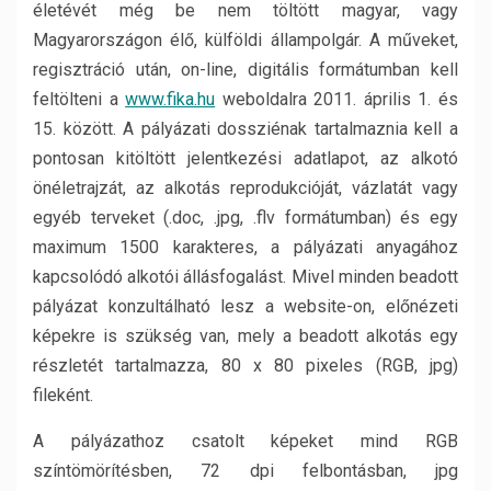
életévét még be nem töltött magyar, vagy
Magyarországon élő, külföldi állampolgár. A műveket,
regisztráció után, on-line, digitális formátumban kell
feltölteni a
www.fika.hu
weboldalra 2011. április 1. és
15. között. A pályázati dossziénak tartalmaznia kell a
pontosan kitöltött jelentkezési adatlapot, az alkotó
önéletrajzát, az alkotás reprodukcióját, vázlatát vagy
egyéb terveket (.doc, .jpg, .flv formátumban) és egy
maximum 1500 karakteres, a pályázati anyagához
kapcsolódó alkotói állásfogalást. Mivel minden beadott
pályázat konzultálható lesz a website-on, előnézeti
képekre is szükség van, mely a beadott alkotás egy
részletét tartalmazza, 80 x 80 pixeles (RGB, jpg)
fileként.
A pályázathoz csatolt képeket mind RGB
színtömörítésben, 72 dpi felbontásban, jpg