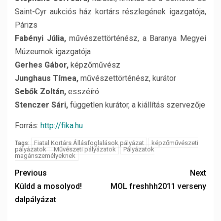
Saint-Cyr aukciós ház kortárs részlegének igazgatója,
Párizs
Fabényi Júlia,
művészettörténész, a Baranya Megyei
Múzeumok igazgatója
Gerhes Gábor,
képzőművész
Junghaus Tímea,
művészettörténész, kurátor
Sebők Zoltán,
esszéíró
Stenczer Sári,
független kurátor, a kiállítás szervezője
Forrás:
http://fika.hu
Fiatal Kortárs Állásfoglalások pályázat
képzőművészeti
Tags:
pályázatok
Művészeti pályázatok
Pályázatok
magánszemélyeknek
Previous
Next
Küldd a mosolyod!
MOL freshhh2011 verseny
dalpályázat