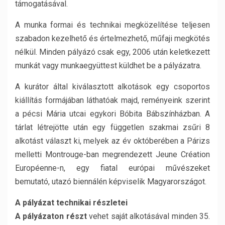
támogatásával.
A munka formai és technikai megközelítése teljesen
szabadon kezelhető és értelmezhető, műfaji megkötés
nélkül. Minden pályázó csak egy, 2006 után keletkezett
munkát vagy munkaegyüttest küldhet be a pályázatra.
A kurátor által kiválasztott alkotások egy csoportos
kiállítás formájában láthatóak majd, reményeink szerint
a pécsi Mária utcai egykori Bóbita Bábszínházban. A
tárlat létrejötte után egy független szakmai zsűri 8
alkotást választ ki, melyek az év októberében a Párizs
melletti Montrouge-ban megrendezett Jeune Création
Européenne-n, egy fiatal európai művészeket
bemutató, utazó biennálén képviselik Magyarországot.
A pályázat technikai részletei
A pályázaton részt
vehet saját alkotásával minden 35.