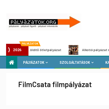
PÁLYÁZATOK
Városzöldítő ötletpályázat
Alkotói pályázat multimédi
2026
PÁLYÁZATOK
SZOLGÁLTATÁSOK
K
FilmCsata filmpályázat