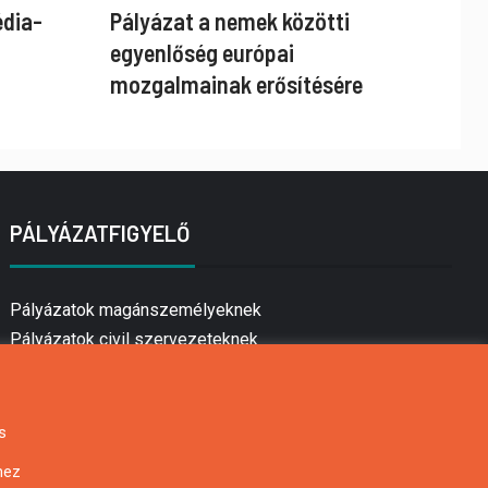
édia-
Pályázat a nemek közötti
egyenlőség európai
mozgalmainak erősítésére
PÁLYÁZATFIGYELŐ
Pályázatok magánszemélyeknek
Pályázatok civil szervezeteknek
Pályázatok vállalkozásoknak
Önkormányzati pályázatok
Mezőgazdasági pályázatok
s
Falusi turizmus pályázatok
hez
Napelem pályázatok