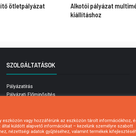
ítő ötletpályázat
Alkotói pályázat multim
kiállításhoz
SZOLGÁLTATÁSOK
Pályázatírás
Pályázati Előminősítés
Pályázati tanácsadás
Pályázatírás vállalkozásoknak
Mezőgazdasági pályázatírás
 egy eszközön vagy hozzáférünk az eszközön tárolt információkhoz, é
által küldött alapvető információkat – kezelünk személyre szabott
Pályázatírás magánszemélyeknek
hez, nézettségi adatok gyűjtéséhez, valamint termékek kifejlesztésé
Pályázatírás civil szervezeteknek