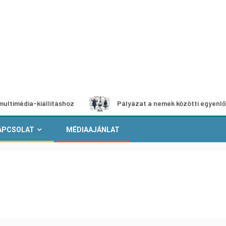
a-kiállításhoz
Pályázat a nemek közötti egyenlőség európ
APCSOLAT
MÉDIAAJÁNLAT