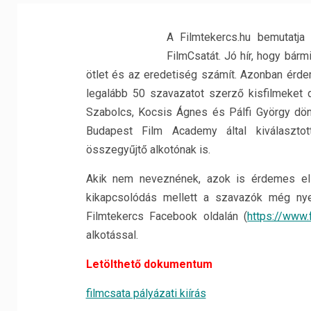
A Filmtekercs.hu bemutatja 
FilmCsatát. Jó hír, hogy bármi
ötlet és az eredetiség számít. Azonban érde
legalább 50 szavazatot szerző kisfilmeket d
Szabolcs, Kocsis Ágnes és Pálfi György dönt
Budapest Film Academy által kiválasztot
összegyűjtő alkotónak is.
Akik nem neveznének, azok is érdemes ellát
kikapcsolódás mellett a szavazók még ny
Filmtekercs Facebook oldalán (
https://www.
alkotással.
Letölthető dokumentum
filmcsata pályázati kiírás