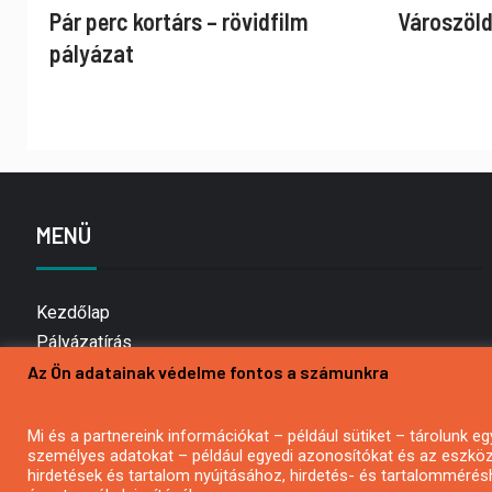
Pár perc kortárs – rövidfilm
Városzöld
pályázat
MENÜ
Kezdőlap
Pályázatírás
Az Ön adatainak védelme fontos a számunkra
Bemutatkozás
Médiaajánlat
Hírlevél feliratkozás
Mi és a partnereink információkat – például sütiket – tárolunk
személyes adatokat – például egyedi azonosítókat és az eszköz 
Impresszum
hirdetések és tartalom nyújtásához, hirdetés- és tartalommérés
Kapcsolat