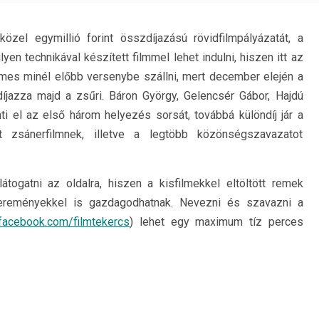
közel egymillió forint összdíjazású rövidfilmpályázatát, a
lyen technikával készített filmmel lehet indulni, hiszen itt az
mes minél előbb versenybe szállni, mert december elején a
íjazza majd a zsűri. Báron György, Gelencsér Gábor, Hajdú
i el az első három helyezés sorsát, továbbá különdíj jár a
t zsánerfilmnek, illetve a legtöbb közönségszavazatot
ogatni az oldalra, hiszen a kisfilmekkel eltöltött remek
ereményekkel is gazdagodhatnak. Nevezni és szavazni a
facebook.com/filmtekercs
) lehet egy maximum tíz perces