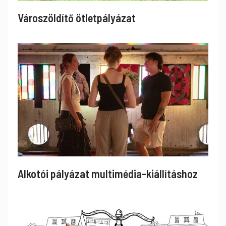
Városzöldítő ötletpályázat
Alkotói pályázat multimédia-kiállításhoz