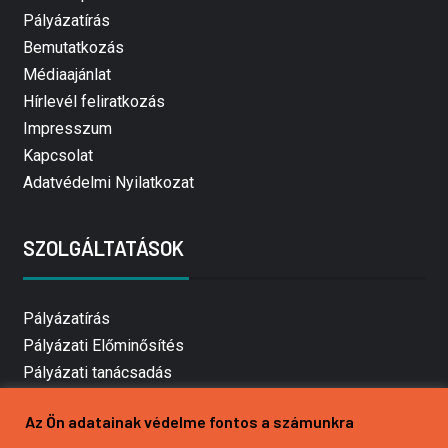
Pályázatírás
Bemutatkozás
Médiaajánlat
Hírlevél feliratkozás
Impresszum
Kapcsolat
Adatvédelmi Nyilatkozat
SZOLGÁLTATÁSOK
Pályázatírás
Pályázati Előminősítés
Pályázati tanácsadás
Pályázatírás vállalkozásoknak
Az Ön adatainak védelme fontos a számunkra
Mezőgazdasági pályázatírás