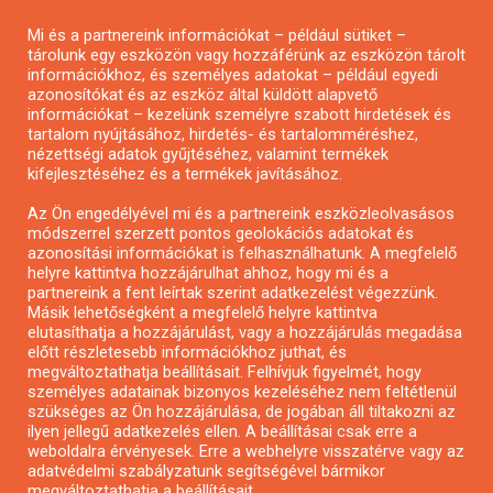
Pályázatírás magánszemélyeknek
Mi és a partnereink információkat – például sütiket –
Pályázatírás civil szervezeteknek
tárolunk egy eszközön vagy hozzáférünk az eszközön tárolt
Pályázatírás önkormányzatoknak
információkhoz, és személyes adatokat – például egyedi
azonosítókat és az eszköz által küldött alapvető
Pályázatfigyelés
információkat – kezelünk személyre szabott hirdetések és
Specifikus pályázatfigyelés vagy hírlevél
tartalom nyújtásához, hirdetés- és tartalomméréshez,
nézettségi adatok gyűjtéséhez, valamint termékek
kifejlesztéséhez és a termékek javításához.
PÁLYÁZATFIGYELŐ
Az Ön engedélyével mi és a partnereink eszközleolvasásos
módszerrel szerzett pontos geolokációs adatokat és
azonosítási információkat is felhasználhatunk. A megfelelő
helyre kattintva hozzájárulhat ahhoz, hogy mi és a
Pályázatok magánszemélyeknek
partnereink a fent leírtak szerint adatkezelést végezzünk.
Pályázatok civil szervezeteknek
Másik lehetőségként a megfelelő helyre kattintva
elutasíthatja a hozzájárulást, vagy a hozzájárulás megadása
Pályázatok vállalkozásoknak
előtt részletesebb információkhoz juthat, és
Önkormányzati pályázatok
megváltoztathatja beállításait. Felhívjuk figyelmét, hogy
személyes adatainak bizonyos kezeléséhez nem feltétlenül
Mezőgazdasági pályázatok
szükséges az Ön hozzájárulása, de jogában áll tiltakozni az
Falusi turizmus pályázatok
ilyen jellegű adatkezelés ellen. A beállításai csak erre a
weboldalra érvényesek. Erre a webhelyre visszatérve vagy az
Napelem pályázatok
adatvédelmi szabályzatunk segítségével bármikor
GINOP pályázatok
megváltoztathatja a beállításait..