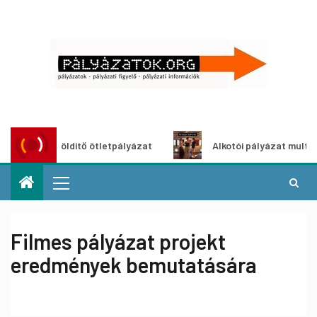
ároszöldítő ötletpályázat
Alkotói pályázat multimédia-ki
Filmes pályázat projekt
eredmények bemutatására