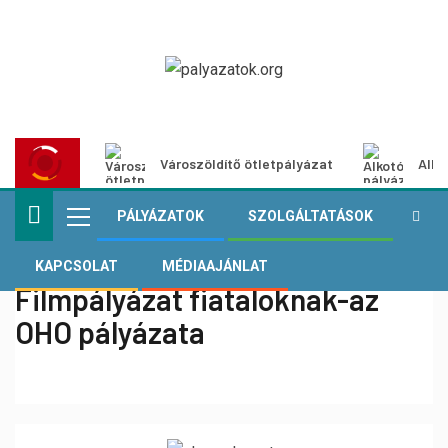
Városzöldítő ötletpályázat
Alko
PÁLYÁZATOK
SZOLGÁLTATÁSOK
KAPCSOLAT
MÉDIAAJÁNLAT
Filmpályázat fiataloknak-az
OHO pályázata