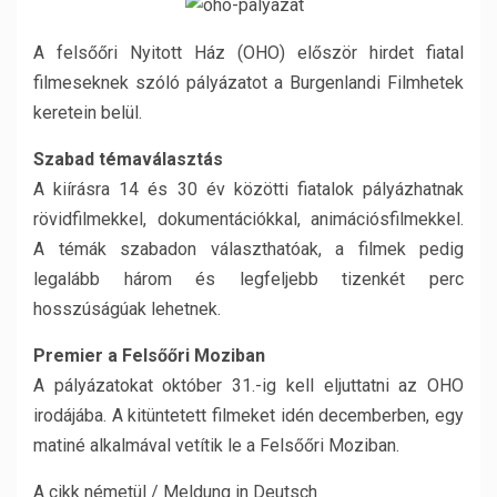
A felsőőri Nyitott Ház (OHO) először hirdet fiatal
filmeseknek szóló pályázatot a Burgenlandi Filmhetek
keretein belül.
Szabad témaválasztás
A kiírásra 14 és 30 év közötti fiatalok pályázhatnak
rövidfilmekkel, dokumentációkkal, animációsfilmekkel.
A témák szabadon választhatóak, a filmek pedig
legalább három és legfeljebb tizenkét perc
hosszúságúak lehetnek.
Premier a Felsőőri Moziban
A pályázatokat október 31.-ig kell eljuttatni az OHO
irodájába. A kitüntetett filmeket idén decemberben, egy
matiné alkalmával vetítik le a Felsőőri Moziban.
A cikk németül / Meldung in Deutsch