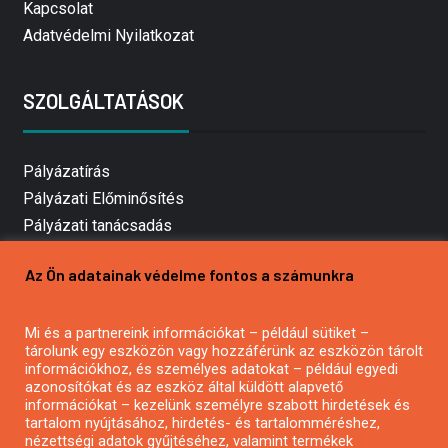
Kapcsolat
Adatvédelmi Nyilatkozat
SZOLGÁLTATÁSOK
Pályázatírás
Pályázati Előminősítés
Pályázati tanácsadás
Pályázatírás vállalkozásoknak
Az Ön adatainak védelme fontos a számunkra
Mezőgazdasági pályázatírás
Pályázatírás magánszemélyeknek
Mi és a partnereink információkat – például sütiket –
Pályázatírás civil szervezeteknek
tárolunk egy eszközön vagy hozzáférünk az eszközön tárolt
Pályázatírás önkormányzatoknak
információkhoz, és személyes adatokat – például egyedi
azonosítókat és az eszköz által küldött alapvető
Pályázatfigyelés
információkat – kezelünk személyre szabott hirdetések és
Specifikus pályázatfigyelés vagy hírlevél
tartalom nyújtásához, hirdetés- és tartalomméréshez,
nézettségi adatok gyűjtéséhez, valamint termékek