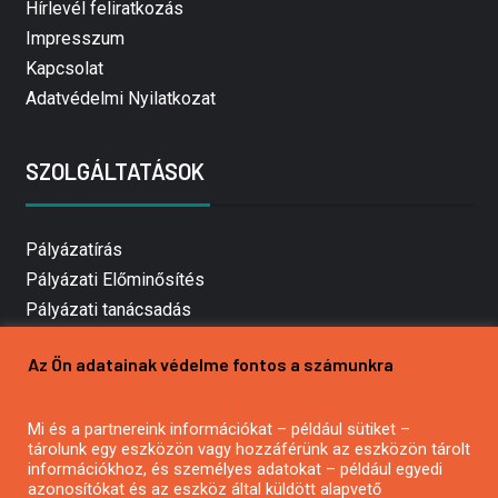
Hírlevél feliratkozás
Impresszum
Kapcsolat
Adatvédelmi Nyilatkozat
SZOLGÁLTATÁSOK
Pályázatírás
Pályázati Előminősítés
Pályázati tanácsadás
Pályázatírás vállalkozásoknak
Az Ön adatainak védelme fontos a számunkra
Mezőgazdasági pályázatírás
Pályázatírás magánszemélyeknek
Mi és a partnereink információkat – például sütiket –
Pályázatírás civil szervezeteknek
tárolunk egy eszközön vagy hozzáférünk az eszközön tárolt
Pályázatírás önkormányzatoknak
információkhoz, és személyes adatokat – például egyedi
azonosítókat és az eszköz által küldött alapvető
Pályázatfigyelés