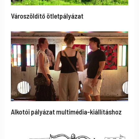
Városzöldítő ötletpályázat
Alkotói pályázat multimédia-kiállításhoz