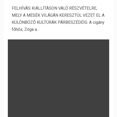
FELHÍVÁS KIÁLLÍTÁSON VALÓ RÉSZVÉTELRE,
MELY A MESÉK VILÁGÁN KERESZTÜL VEZET EL A
KÜLÖNBÖZŐ KULTÚRÁK PÁRBESZÉDÉIG. A cigány
főhős, Zóga a...