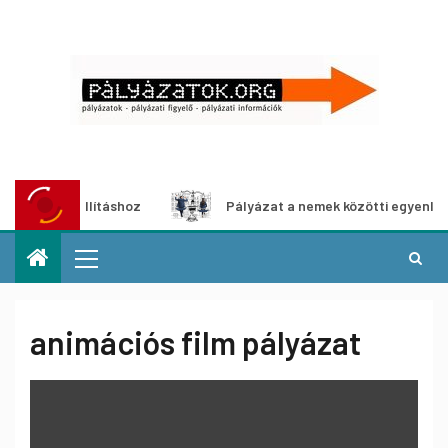
llításhoz
Pályázat a nemek közötti egyenlőség európai m
animációs film pályázat