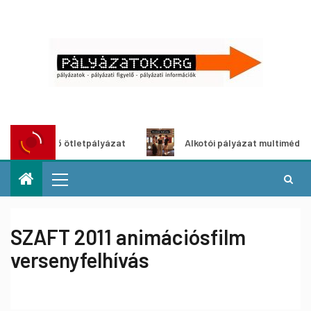
öldítő ötletpályázat
Alkotói pályázat multimédia-kiállít
SZAFT 2011 animációsfilm
versenyfelhívás