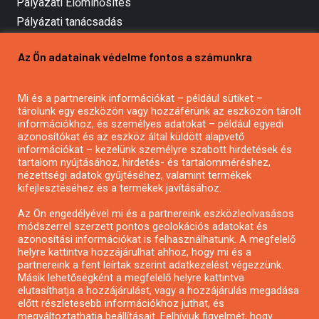
Pályázati Előminősítés
Pályázati tanácsadás
Pályázatírás vállalkozásoknak
Az Ön adatainak védelme fontos a számunkra
Mezőgazdasági pályázatírás
Pályázatírás magánszemélyeknek
Mi és a partnereink információkat – például sütiket –
Pályázatírás civil szervezeteknek
tárolunk egy eszközön vagy hozzáférünk az eszközön tárolt
Pályázatírás önkormányzatoknak
információkhoz, és személyes adatokat – például egyedi
azonosítókat és az eszköz által küldött alapvető
Pályázatfigyelés
információkat – kezelünk személyre szabott hirdetések és
Specifikus pályázatfigyelés vagy hírlevél
tartalom nyújtásához, hirdetés- és tartalomméréshez,
nézettségi adatok gyűjtéséhez, valamint termékek
kifejlesztéséhez és a termékek javításához.
PÁLYÁZATFIGYELŐ
Az Ön engedélyével mi és a partnereink eszközleolvasásos
módszerrel szerzett pontos geolokációs adatokat és
azonosítási információkat is felhasználhatunk. A megfelelő
helyre kattintva hozzájárulhat ahhoz, hogy mi és a
Pályázatok magánszemélyeknek
partnereink a fent leírtak szerint adatkezelést végezzünk.
Pályázatok civil szervezeteknek
Másik lehetőségként a megfelelő helyre kattintva
elutasíthatja a hozzájárulást, vagy a hozzájárulás megadása
Pályázatok vállalkozásoknak
előtt részletesebb információkhoz juthat, és
Önkormányzati pályázatok
megváltoztathatja beállításait. Felhívjuk figyelmét, hogy