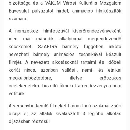
bizottsága és a VÁKUM Városi Kulturális Mozgalom
Egyesület pályázatot hirdet, animációs filmkészítők
számára.
A nemzetközi filmfesztivál kísérőrendezvényeként,
idén már második alkalommal megrendezendő
kecskeméti SZAFT-ra bármely független alkotó
nevezheti bármely animációs technikával készült
filmjét. A nevezett alkotásoknál tartalmi és időbeli
korlát nincs, azonban vallási-, nemi- és etnikai
megkülönböztetésre, illetve erőszakos
cselekedetekre buzdító filmeket a rendezvényen nem
vetítünk.
A versenybe kerülő filmeket három tagú szakmai zsűri
bírálja el, az általuk kiválasztott 3 legjobb alkotás
díjazásban részesül.