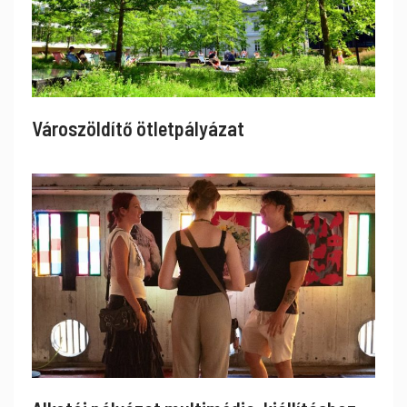
Városzöldítő ötletpályázat