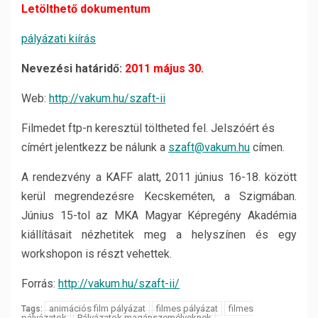
Letölthető dokumentum
pályázati kiírás
Nevezési határidő:
2011 május 30.
Web:
http://vakum.hu/szaft-ii
Filmedet ftp-n keresztül töltheted fel. Jelszóért és
címért jelentkezz be nálunk a
szaft@vakum.hu
címen.
A rendezvény a KAFF alatt, 2011 június 16-18. között
kerül megrendezésre Kecskeméten, a Szigmában.
Június 15-tol az MKA Magyar Képregény Akadémia
kiállításait nézhetitek meg a helyszínen és egy
workshopon is részt vehettek.
Forrás:
http://vakum.hu/szaft-ii/
animációs film pályázat
filmes pályázat
filmes
Tags:
pályázatok
Pályázatok magánszemélyeknek