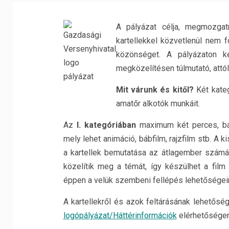
A pályázat célja, megmozgatni
kartellekkel közvetlenül nem 
közönséget. A pályázaton ke
megközelítésen túlmutató, attól
Mit várunk és kitől?
Két kateg
amatőr alkotók munkáit.
Az
I. kategóriában
maximum két perces, bá
mely lehet animáció, bábfilm, rajzfilm stb. A 
a kartellek bemutatása az átlagember számá
közelítik meg a témát, így készülhet a film 
éppen a velük szembeni fellépés lehetőségeir
A kartellekről és azok feltárásának lehetőség
logópályázat/Háttérinformációk
elérhetőségen