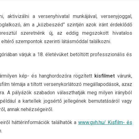
, aktivizálni a versenyhivatal munkájával, versenyjoggal,
foglalkozó, ám a „közbeszéd” szintjén azok iránt érdeklődő
resztül szeretnénk új, az eddig megszokott hivatalos
 eltérő szempontok szerinti látásmóddal találkozni.
óriában várjuk a 18. életévüket betöltött professzionális és
rmilyen kép- és hanghordozóra rögzített
kisfilmet
várunk,
kisfilm témája a tiltott versenykorlátozó megállapodások, azaz
ra. A pályázók szabadon választhatják meg milyen irányból
például a kartellek jogsértő jellegének bemutatásáról vagy
ől, annak nehézségeiről.
eiről háttérinformációk találhatók a
www.gvh.hu/ Kisfilm- és
.