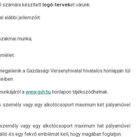
l számára készített
logó-tervek
et várunk.
 alábbi jellemzőit:
szakmai munka;
mlélet.
 megjelenik a Gazdasági Versenyhivatal hivatalos honlapján túl
seiben.
munkájáról a
www.gvh.hu
honlapon tájékozódhatnak.
s személy vagy egy alkotócsoport maximum két pályaművel
személy vagy egy alkotócsoport maximum hat pályaművel
álló és egy fekvő emblémát kell, hogy magában foglaljon.