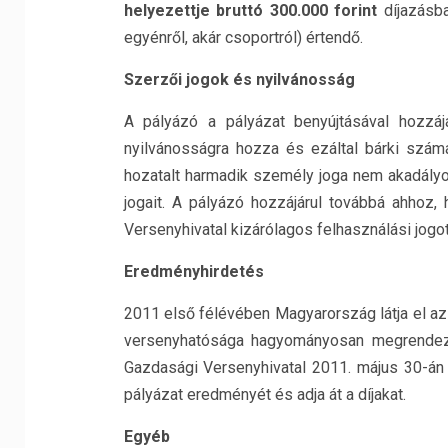
helyezettje bruttó 300.000 forint
díjazásba
egyénről, akár csoportról) értendő.
Szerzői jogok és nyilvánosság
A pályázó a pályázat benyújtásával hozzáj
nyilvánosságra hozza és ezáltal bárki számá
hozatalt harmadik személy joga nem akadályo
jogait. A pályázó hozzájárul továbbá ahhoz,
Versenyhivatal kizárólagos felhasználási jogot s
Eredményhirdetés
2011 első félévében Magyarország látja el az 
versenyhatósága hagyományosan megrendezi
Gazdasági Versenyhivatal 2011. május 30-án 
pályázat eredményét és adja át a díjakat.
Egyéb