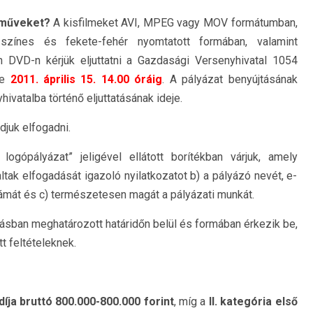
aműveket?
A kisfilmeket AVI, MPEG vagy MOV formátumban,
színes és fekete-fehér nyomtatott formában, valamint
an DVD-n kérjük eljuttatni a Gazdasági Versenyhivatal 1054
re
2011. április 15. 14.00 óráig
. A pályázat benyújtásának
ivatalba történő eljuttatásának ideje.
djuk elfogadni.
ogópályázat” jeligével ellátott borítékban várjuk, amely
altak elfogadását igazoló nyilatkozatot b) a pályázó nevét, e-
zámát és c) természetesen magát a pályázati munkát.
ásban meghatározott határidőn belül és formában érkezik be,
t feltételeknek.
díja
bruttó 800.000-800.000 forint
, míg a
II. kategória első