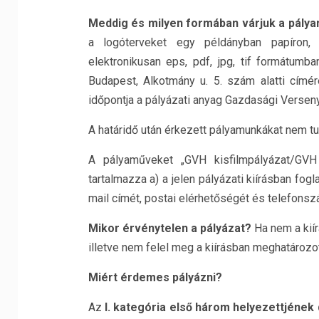
Meddig és milyen formában várjuk a pály
a logóterveket egy példányban papíron, 
elektronikusan eps, pdf, jpg, tif formátumb
Budapest, Alkotmány u. 5. szám alatti címé
időpontja a pályázati anyag Gazdasági Versenyh
A határidő után érkezett pályamunkákat nem tu
A pályaműveket „GVH kisfilmpályázat/GVH l
tartalmazza a) a jelen pályázati kiírásban fogl
mail címét, postai elérhetőségét és telefons
Mikor érvénytelen a pályázat?
Ha nem a kiír
illetve nem felel meg a kiírásban meghatározot
Miért érdemes pályázni?
Az
I. kategória első három helyezettjének 