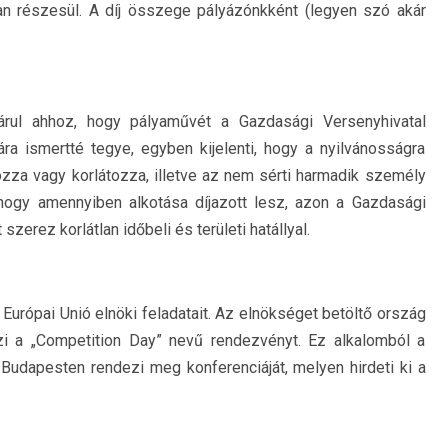
n részesül. A díj összege pályázónkként (legyen szó akár
árul ahhoz, hogy pályaművét a Gazdasági Versenyhivatal
ra ismertté tegye, egyben kijelenti, hogy a nyilvánosságra
zza vagy korlátozza, illetve az nem sérti harmadik személy
 hogy amennyiben alkotása díjazott lesz, azon a Gazdasági
zerez korlátlan időbeli és területi hatállyal.
Európai Unió elnöki feladatait. Az elnökséget betöltő ország
 a „Competition Day” nevű rendezvényt. Ez alkalomból a
Budapesten rendezi meg konferenciáját, melyen hirdeti ki a