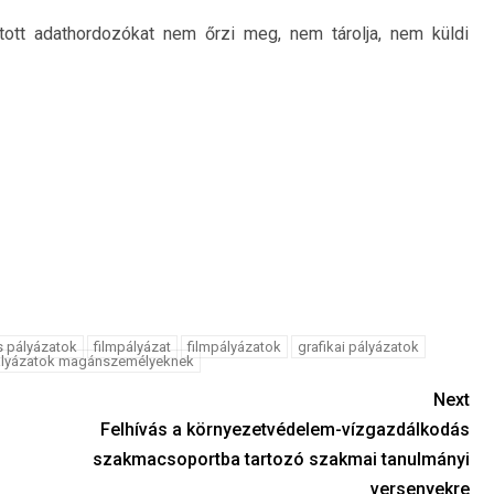
tott adathordozókat nem őrzi meg, nem tárolja, nem küldi
s pályázatok
filmpályázat
filmpályázatok
grafikai pályázatok
lyázatok magánszemélyeknek
Next
Felhívás a környezetvédelem-vízgazdálkodás
szakmacsoportba tartozó szakmai tanulmányi
versenyekre