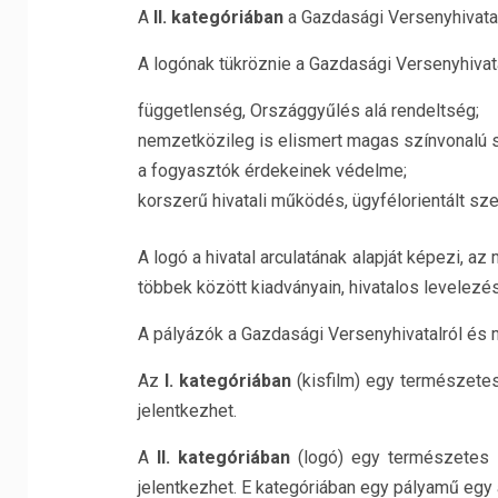
A
II. kategóriában
a Gazdasági Versenyhivata
A logónak tükröznie a Gazdasági Versenyhivatal
függetlenség, Országgyűlés alá rendeltség;
nemzetközileg is elismert magas színvonalú 
a fogyasztók érdekeinek védelme;
korszerű hivatali működés, ügyfélorientált sze
A logó a hivatal arculatának alapját képezi, az
többek között kiadványain, hivatalos levelezé
A pályázók a Gazdasági Versenyhivatalról és 
Az
I. kategóriában
(kisfilm) egy természete
jelentkezhet.
A
II. kategóriában
(logó) egy természetes 
jelentkezhet. E kategóriában egy pályamű egy 