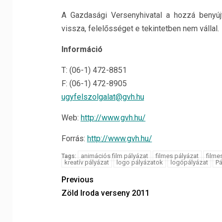
A Gazdasági Versenyhivatal a hozzá benyúj
vissza, felelősséget e tekintetben nem vállal.
Információ
T: (06-1) 472-8851
F: (06-1) 472-8905
ugyfelszolgalat@gvh.hu
Web:
http://www.gvh.hu/
Forrás:
http://www.gvh.hu/
animációs film pályázat
filmes pályázat
filme
Tags:
kreatív pályázat
logo pályázatok
logópályázat
Pá
Previous
Zöld Iroda verseny 2011