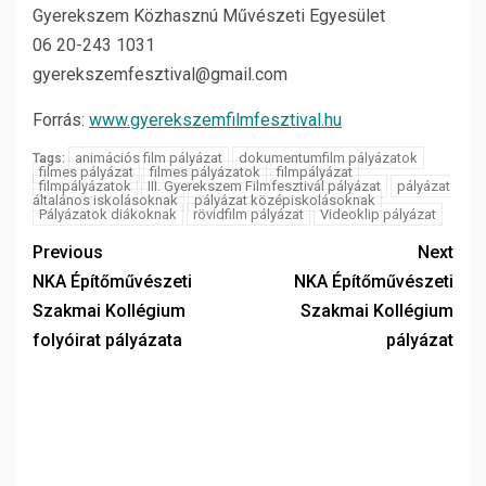
Gyerekszem Közhasznú Művészeti Egyesület
06 20-243 1031
gyerekszemfesztival@gmail.com
Forrás:
www.gyerekszemfilmfesztival.hu
animációs film pályázat
dokumentumfilm pályázatok
Tags:
filmes pályázat
filmes pályázatok
filmpályázat
filmpályázatok
III. Gyerekszem Filmfesztivál pályázat
pályázat
általános iskolásoknak
pályázat középiskolásoknak
Pályázatok diákoknak
rövidfilm pályázat
Videoklip pályázat
Previous
Next
NKA Építőművészeti
NKA Építőművészeti
Szakmai Kollégium
Szakmai Kollégium
folyóirat pályázata
pályázat