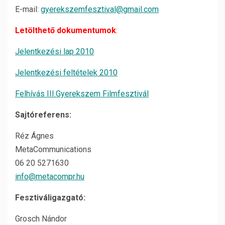
E-mail:
gyerekszemfesztival@gmail.com
Letölthető dokumentumok
:
Jelentkezési lap 2010
Jelentkezési feltételek 2010
Felhívás III.Gyerekszem Filmfesztivál
Sajtóreferens:
Réz Ágnes
MetaCommunications
06 20 5271630
info@metacompr.hu
Fesztiváligazgató:
Grosch Nándor