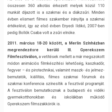
összesen 360 alkotás érkezett melyek közül 110
munkát díjazott is a szakmai és a diákzsűri. Minden
évben elismert filmes szakember irányítja a szakmai
értékelést, így az első évben Enyedi Ildikó, 2007-ben
pedig Bollók Csaba volt a zsűri elnöke.
2011. március 18-20 között, a Merlin Színházban
megrendezésre kerülő
III. Gyerekszem
Filmfesztiválon,
a vetítések mellett a már megszokott
módon animációs filmkészítési lehetőség, kaszkadőr,
fegyver – és pirotechnikai, valamint maszk- és jelmez-
bemutatók, kiállítás, filmes szakmai fórumok és
szakmai konferencia színesítik a fesztivál programját.
A fesztiválon bemutatkoznak a budapesti és vidéki
gyermekotthonokban és iskolákban működő
Gyerekszem filmszakkörök is.