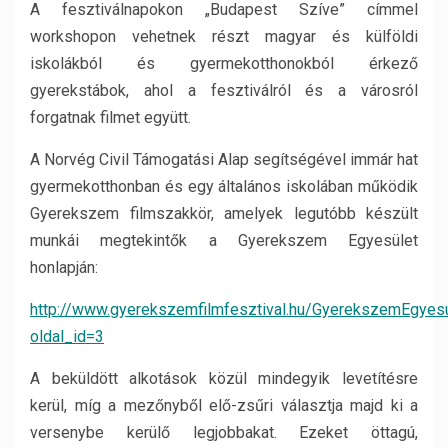
A fesztiválnapokon „Budapest Szíve” címmel
workshopon vehetnek részt magyar és külföldi
iskolákból és gyermekotthonokból érkező
gyerekstábok, ahol a fesztiválról és a városról
forgatnak filmet együtt.
A Norvég Civil Támogatási Alap segítségével immár hat
gyermekotthonban és egy általános iskolában működik
Gyerekszem filmszakkör, amelyek legutóbb készült
munkái megtekintők a Gyerekszem Egyesület
honlapján:
http://www.gyerekszemfilmfesztival.hu/GyerekszemEgyesu
oldal_id=3
A beküldött alkotások közül mindegyik levetítésre
kerül, míg a mezőnyből elő-zsűri választja majd ki a
versenybe kerülő legjobbakat. Ezeket öttagú,