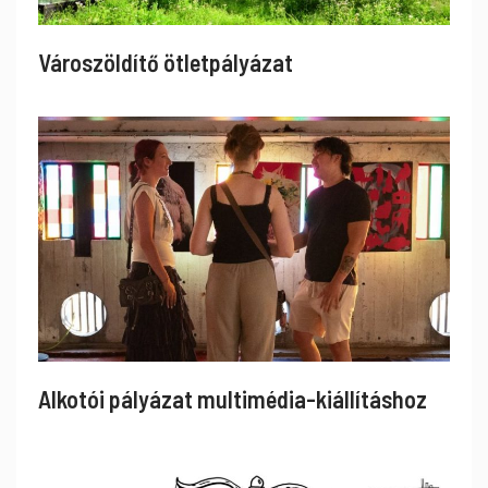
Városzöldítő ötletpályázat
Alkotói pályázat multimédia-kiállításhoz