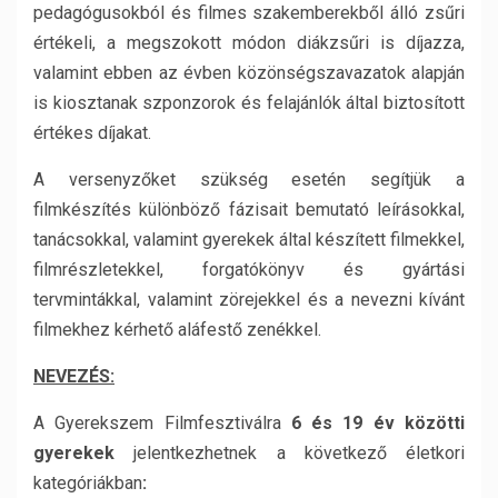
pedagógusokból és filmes szakemberekből álló zsűri
értékeli, a megszokott módon diákzsűri is díjazza,
valamint ebben az évben közönségszavazatok alapján
is kiosztanak szponzorok és felajánlók által biztosított
értékes díjakat.
A versenyzőket szükség esetén segítjük a
filmkészítés különböző fázisait bemutató leírásokkal,
tanácsokkal, valamint gyerekek által készített filmekkel,
filmrészletekkel, forgatókönyv és gyártási
tervmintákkal, valamint zörejekkel és a nevezni kívánt
filmekhez kérhető aláfestő zenékkel.
NEVEZÉS:
A Gyerekszem Filmfesztiválra
6 és 19 év közötti
gyerekek
jelentkezhetnek a
következő életkori
kategóriákban
: