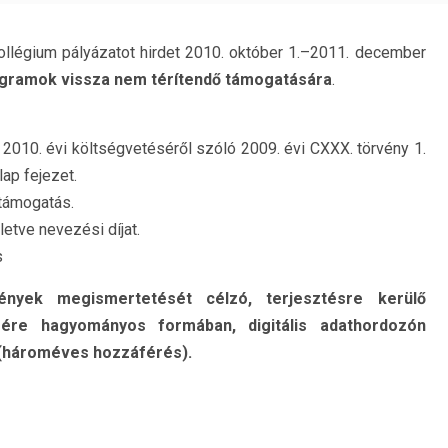
llégium pályázatot hirdet 2010. október 1.–2011. december
gramok vissza nem térítendő támogatására
.
010. évi költségvetéséről szóló 2009. évi CXXX. törvény 1.
lap fejezet.
támogatás.
lletve nevezési díjat.
s
mények megismertetését célzó, terjesztésre kerülő
sére hagyományos formában, digitális adathordozón
, (hároméves hozzáférés).