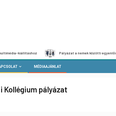
iállításhoz
Pályázat a nemek közötti egyenlőség európai
APCSOLAT
MÉDIAAJÁNLAT
 Kollégium pályázat