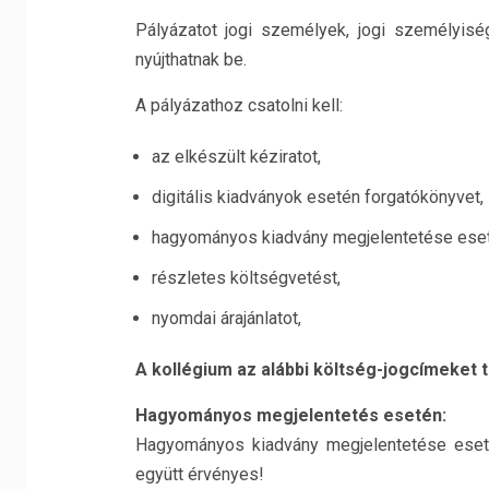
Pályázatot jogi személyek, jogi személyis
nyújthatnak be.
A pályázathoz csatolni kell:
az elkészült kéziratot,
digitális kiadványok esetén forgatókönyvet,
hagyományos kiadvány megjelentetése eseté
részletes költségvetést,
nyomdai árajánlatot,
A kollégium az alábbi költség-jogcímeket 
Hagyományos megjelentetés esetén:
Hagyományos kiadvány megjelentetése esetén 
együtt érvényes!