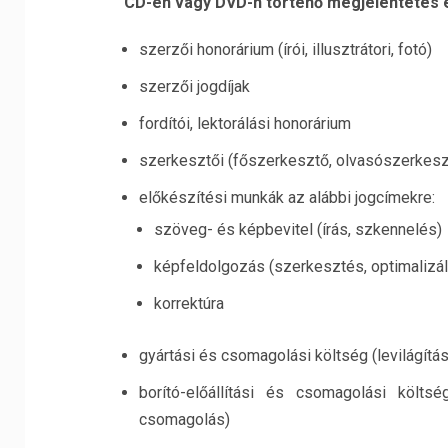
CD-én vagy DVD-n történő megjelentetés 
szerzői honorárium (írói, illusztrátori, fotó)
szerzői jogdíjak
fordítói, lektorálási honorárium
szerkesztői (főszerkesztő, olvasószerkesz
előkészítési munkák az alábbi jogcímekre:
szöveg- és képbevitel (írás, szkennelés)
képfeldolgozás (szerkesztés, optimalizál
korrektúra
gyártási és csomagolási költség (levilágítá
borító-előállítási és csomagolási költsé
csomagolás)