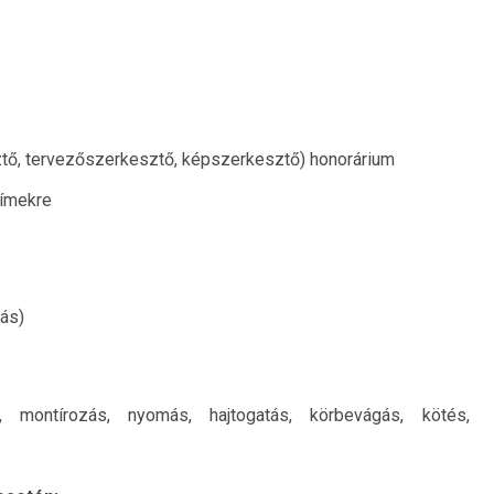
tő, tervezőszerkesztő, képszerkesztő) honorárium
címekre
ás)
ég, montírozás, nyomás, hajtogatás, körbevágás, kötés,