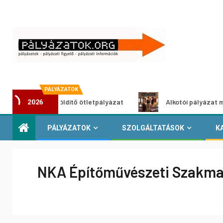
PÁLYÁZATOK
Városzöldítő ötletpályázat
Alkotói pályázat multimédia-k
2026
PÁLYÁZATOK
SZOLGÁLTATÁSOK
K
NKA Építőművészeti Szakmai