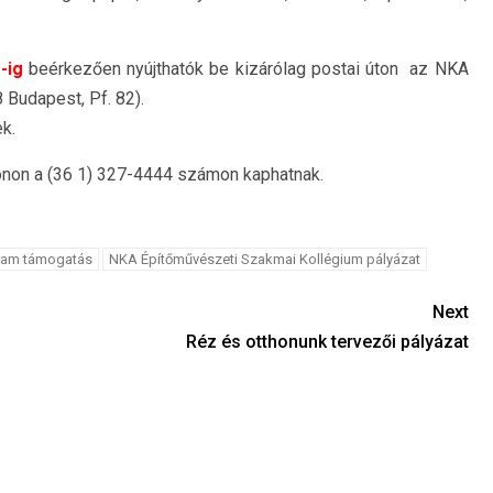
-ig
beérkezően nyújthatók be kizárólag postai úton az NKA
 Budapest, Pf. 82).
k.
fonon a (36 1) 327-4444 számon kaphatnak.
gram támogatás
NKA Építőművészeti Szakmai Kollégium pályázat
Next
Réz és otthonunk tervezői pályázat