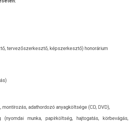
esetén:
tő, tervezőszerkesztő, képszerkesztő) honorárium
ás)
s, montírozás, adathordozó anyagköltsége (CD, DVD),
g (nyomdai munka, papírköltség, hajtogatás, körbevágás,