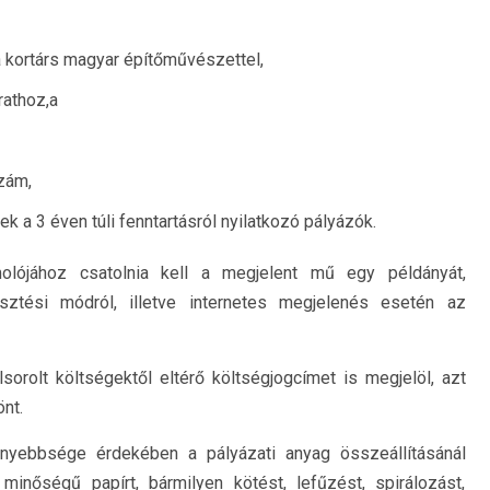
 kortárs magyar építőművészettel,
rathoz,a
szám,
 a 3 éven túli fenntartásról nyilatkozó pályázók.
lójához csatolnia kell a megjelent mű egy példányát,
sztési módról, illetve internetes megjelenés esetén az
sorolt költségektől eltérő költségjogcímet is megjelöl, azt
önt.
önnyebbsége érdekében a pályázati anyag összeállításánál
minőségű papírt, bármilyen kötést, lefűzést, spirálozást,