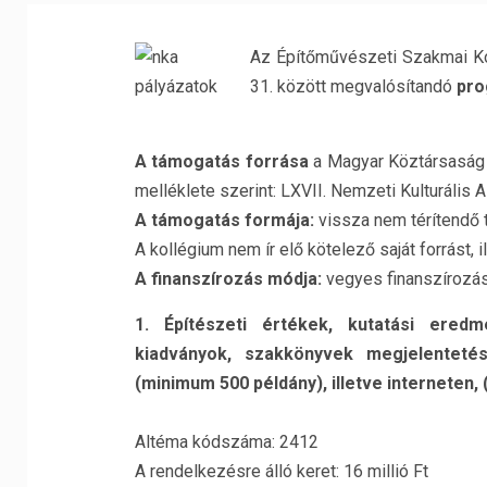
Az Építőművészeti Szakmai Ko
31. között megvalósítandó
pro
A támogatás forrása
a Magyar Köztársaság 2
melléklete szerint: LXVII. Nemzeti Kulturális A
A támogatás formája:
vissza nem térítendő 
A kollégium nem ír elő kötelező saját forrást, i
A finanszírozás módja:
vegyes finanszírozá
1. Építészeti értékek, kutatási ered
kiadványok, szakkönyvek megjelenteté
(minimum 500 példány), illetve interneten
Altéma kódszáma: 2412
A rendelkezésre álló keret: 16 millió Ft