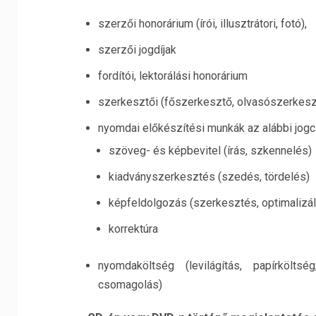
szerzői honorárium (írói, illusztrátori, fotó),
szerzői jogdíjak
fordítói, lektorálási honorárium
szerkesztői (főszerkesztő, olvasószerkesz
nyomdai előkészítési munkák az alábbi jog
szöveg- és képbevitel (írás, szkennelés)
kiadványszerkesztés (szedés, tördelés)
képfeldolgozás (szerkesztés, optimalizál
korrektúra
nyomdaköltség (levilágítás, papírkölts
csomagolás)