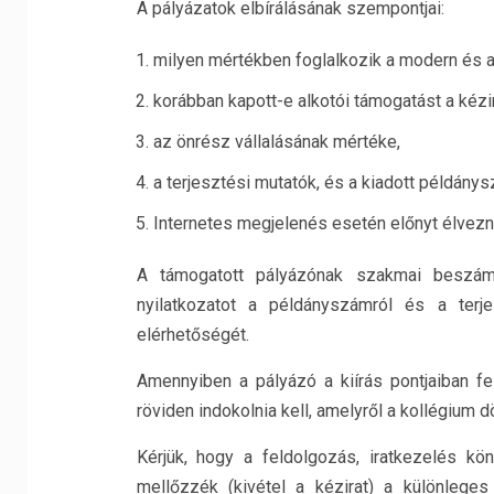
A pályázatok elbírálásának szempontjai:
milyen mértékben foglalkozik a modern és a
korábban kapott-e alkotói támogatást a kézi
az önrész vállalásának mértéke,
a terjesztési mutatók, és a kiadott példány
Internetes megjelenés esetén előnyt élveznek
A támogatott pályázónak szakmai beszámo
nyilatkozatot a példányszámról és a terje
elérhetőségét.
Amennyiben a pályázó a kiírás pontjaiban fel
röviden indokolnia kell, amelyről a kollégium d
Kérjük, hogy a feldolgozás, iratkezelés k
mellőzzék (kivétel a kézirat) a különleges 