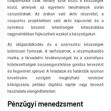
csapatmunka csak néhány azok közül a készségek
közül, amelyek az egyetemi tanulmányok során
csiszolódnak. Az órákon való aktív részvétel, a
csoportos projektekben való aktív kapcsolat és a
nyilvános beszéd lehetőségek kihasználása
nagymértékben fejlesztheti ezeket a készségeket.
Az időgazdálkodás és a szervezési készségek
különösen fontosak. A tanfolyamok, a részmunkaidős
munka, a társadalmi tevékenységek és a személyes
kötelezettségek összeegyeztetése gondos tervezést
és fegyelmet igényel. A feladatok és határidők nyomon
követésére szolgáló megbízható rendszer
kidolgozása, például digitális naptár vagy tervező
használata elengedhetetlen.
Pénzügyi menedzsment