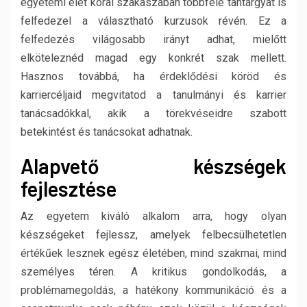
egyetemi élet korai szakaszában többféle tantárgyat is
felfedezel a választható kurzusok révén. Ez a
felfedezés világosabb irányt adhat, mielőtt
elköteleznéd magad egy konkrét szak mellett.
Hasznos továbbá, ha érdeklődési köröd és
karriercéljaid megvitatod a tanulmányi és karrier
tanácsadókkal, akik a törekvéseidre szabott
betekintést és tanácsokat adhatnak.
Alapvető készségek
fejlesztése
Az egyetem kiváló alkalom arra, hogy olyan
készségeket fejlessz, amelyek felbecsülhetetlen
értékűek lesznek egész életében, mind szakmai, mind
személyes téren. A kritikus gondolkodás, a
problémamegoldás, a hatékony kommunikáció és a