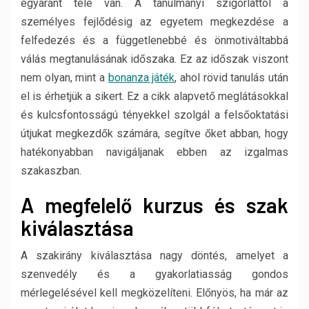
egyaránt tele van.
A tanulmányi szigorlattól a
személyes fejlődésig az egyetem megkezdése a
felfedezés és a függetlenebbé és önmotiváltabbá
válás megtanulásának időszaka. Ez az időszak viszont
nem olyan, mint a
bonanza játék
, ahol rövid tanulás után
el is érhetjük a sikert. Ez a cikk alapvető meglátásokkal
és kulcsfontosságú tényekkel szolgál a felsőoktatási
útjukat megkezdők számára, segítve őket abban, hogy
hatékonyabban navigáljanak ebben az izgalmas
szakaszban.
A megfelelő kurzus és szak
kiválasztása
A szakirány kiválasztása nagy döntés, amelyet a
szenvedély és a gyakorlatiasság gondos
mérlegelésével kell megközelíteni. Előnyös, ha már az