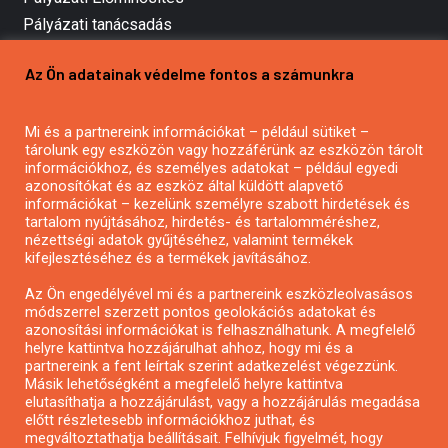
Pályázati tanácsadás
Pályázatírás vállalkozásoknak
Az Ön adatainak védelme fontos a számunkra
Mezőgazdasági pályázatírás
Pályázatírás magánszemélyeknek
Pályázatírás civil szervezeteknek
Mi és a partnereink információkat – például sütiket –
tárolunk egy eszközön vagy hozzáférünk az eszközön tárolt
Pályázatírás önkormányzatoknak
információkhoz, és személyes adatokat – például egyedi
Pályázatfigyelés
azonosítókat és az eszköz által küldött alapvető
információkat – kezelünk személyre szabott hirdetések és
Specifikus pályázatfigyelés vagy hírlevél
tartalom nyújtásához, hirdetés- és tartalomméréshez,
nézettségi adatok gyűjtéséhez, valamint termékek
kifejlesztéséhez és a termékek javításához.
PÁLYÁZATFIGYELŐ
Az Ön engedélyével mi és a partnereink eszközleolvasásos
módszerrel szerzett pontos geolokációs adatokat és
azonosítási információkat is felhasználhatunk. A megfelelő
helyre kattintva hozzájárulhat ahhoz, hogy mi és a
Pályázatok magánszemélyeknek
partnereink a fent leírtak szerint adatkezelést végezzünk.
Pályázatok civil szervezeteknek
Másik lehetőségként a megfelelő helyre kattintva
elutasíthatja a hozzájárulást, vagy a hozzájárulás megadása
Pályázatok vállalkozásoknak
előtt részletesebb információkhoz juthat, és
Önkormányzati pályázatok
megváltoztathatja beállításait. Felhívjuk figyelmét, hogy