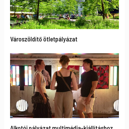
Városzöldítő ötletpályázat
Alkotói pályázat multimédia-kiállításhoz