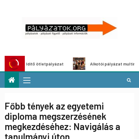
szöldítő ötletpályázat
Alkotói pályázat multimédia-kiállí
Főbb tények az egyetemi
diploma megszerzésének
megkezdéséhez: Navigálás a
tanulmányi úton