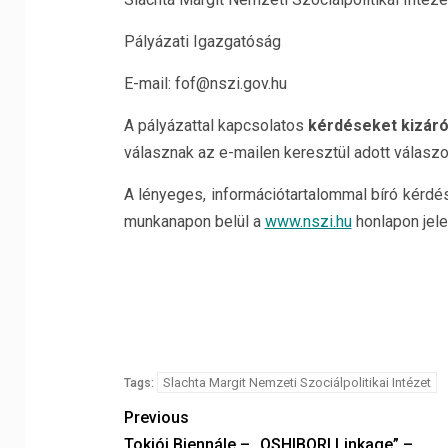
Pályázati Igazgatóság
E-mail: fof@nszi.gov.hu
A pályázattal kapcsolatos
kérdéseket kizáró
válasznak az e-mailen keresztül adott válasz
A lényeges, információtartalommal bíró kérdés
munkanapon belül a
www.nszi.hu
honlapon jel
Slachta Margit Nemzeti Szociálpolitikai Intézet
Tags:
Previous
Tokiói Biennále – „OSHIBORI Linkage” –