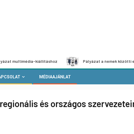
timédia-kiállításhoz
Pályázat a nemek közötti egyenlőség
APCSOLAT
MÉDIAAJÁNLAT
 regionális és országos szervezet