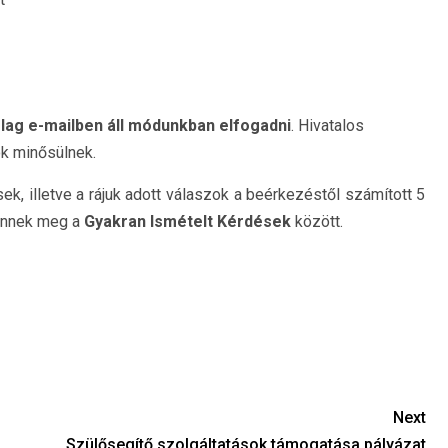
lag e-mailben áll módunkban elfogadni
. Hivatalos
ok minősülnek.
ek, illetve a rájuk adott válaszok a beérkezéstől számított 5
ennek meg a
Gyakran Ismételt Kérdések
között.
Next
Szülősegítő szolgáltatások támogatása pályázat