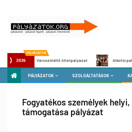
PÁLYÁZATOK
Városzöldítő ötletpályázat
Alkotói pályázat mul
2026
PÁLYÁZATOK
SZOLGÁLTATÁSOK
K
Fogyatékos személyek helyi,
támogatása pályázat