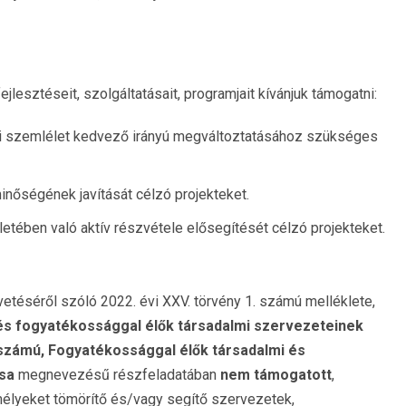
ejlesztéseit, szolgáltatásait, programjait kívánjuk támogatni:
mi szemlélet kedvező irányú megváltoztatásához szükséges
nőségének javítását célzó projekteket.
tében való aktív részvétele elősegítését célzó projekteket.
etéséről szóló 2022. évi XXV. törvény 1. számú melléklete,
 és fogyatékossággal élők társadalmi szervezeteinek
számú, Fogyatékossággal élők társadalmi és
sa
megnevezésű részfeladatában
nem támogatott
,
lyeket tömörítő és/vagy segítő szervezetek,