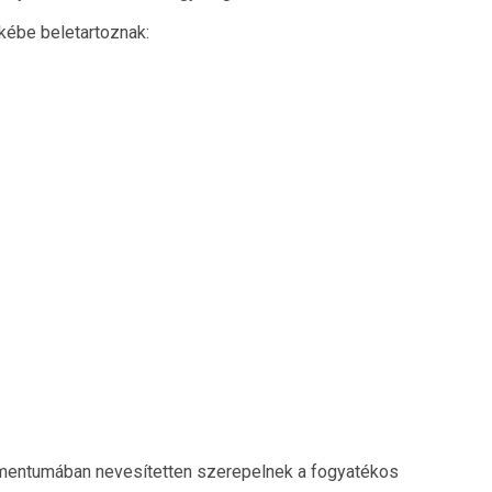
kébe beletartoznak:
kumentumában nevesítetten szerepelnek a fogyatékos