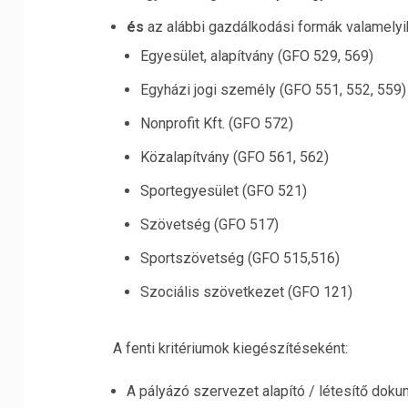
és
az alábbi gazdálkodási formák valamelyi
Egyesület, alapítvány (GFO 529, 569)
Egyházi jogi személy (GFO 551, 552, 559)
Nonprofit Kft. (GFO 572)
Közalapítvány (GFO 561, 562)
Sportegyesület (GFO 521)
Szövetség (GFO 517)
Sportszövetség (GFO 515,516)
Szociális szövetkezet (GFO 121)
A fenti kritériumok kiegészítéseként:
A pályázó szervezet alapító / létesítő do