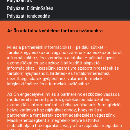
Pályázatírás
Pályázati Előminősítés
Pályázati tanácsadás
Pályázatírás vállalkozásoknak
Az Ön adatainak védelme fontos a számunkra
Mezőgazdasági pályázatírás
Pályázatírás magánszemélyeknek
Mi és a partnereink információkat – például sütiket –
Pályázatírás civil szervezeteknek
tárolunk egy eszközön vagy hozzáférünk az eszközön tárolt
Pályázatírás önkormányzatoknak
információkhoz, és személyes adatokat – például egyedi
azonosítókat és az eszköz által küldött alapvető
Pályázatfigyelés
információkat – kezelünk személyre szabott hirdetések és
Specifikus pályázatfigyelés vagy hírlevél
tartalom nyújtásához, hirdetés- és tartalomméréshez,
nézettségi adatok gyűjtéséhez, valamint termékek
kifejlesztéséhez és a termékek javításához.
PÁLYÁZATFIGYELŐ
Az Ön engedélyével mi és a partnereink eszközleolvasásos
módszerrel szerzett pontos geolokációs adatokat és
azonosítási információkat is felhasználhatunk. A megfelelő
helyre kattintva hozzájárulhat ahhoz, hogy mi és a
Pályázatok magánszemélyeknek
partnereink a fent leírtak szerint adatkezelést végezzünk.
Pályázatok civil szervezeteknek
Másik lehetőségként a megfelelő helyre kattintva
elutasíthatja a hozzájárulást, vagy a hozzájárulás megadása
Pályázatok vállalkozásoknak