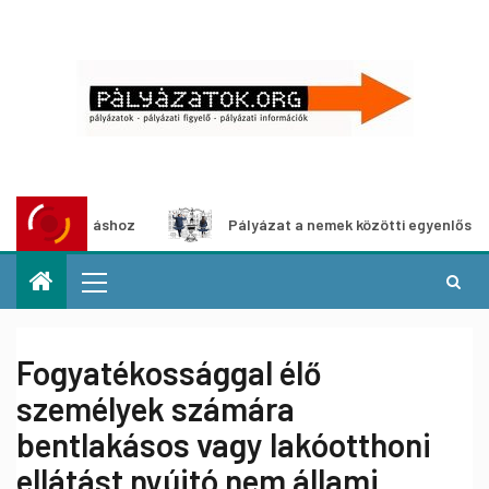
állításhoz
Pályázat a nemek közötti egyenlőség európai 
Fogyatékossággal élő
személyek számára
bentlakásos vagy lakóotthoni
ellátást nyújtó nem állami