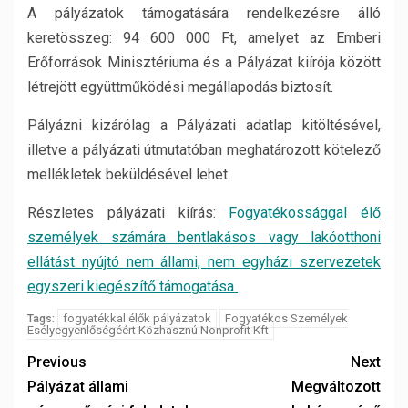
A pályázatok támogatására rendelkezésre álló
keretösszeg: 94 600 000 Ft, amelyet az Emberi
Erőforrások Minisztériuma és a Pályázat kiírója között
létrejött együttműködési megállapodás biztosít.
Pályázni kizárólag a Pályázati adatlap kitöltésével,
illetve a pályázati útmutatóban meghatározott kötelező
mellékletek beküldésével lehet.
Részletes pályázati kiírás:
Fogyatékossággal élő
személyek számára bentlakásos vagy lakóotthoni
ellátást nyújtó nem állami, nem egyházi szervezetek
egyszeri kiegészítő támogatása
fogyatékkal élők pályázatok
Fogyatékos Személyek
Tags:
Esélyegyenlőségéért Közhasznú Nonprofit Kft
Previous
Next
Pályázat állami
Megváltozott