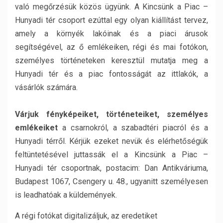
való megőrzésük közös ügyünk. A Kincsünk a Piac –
Hunyadi tér csoport ezúttal egy olyan kiállítást tervez,
amely a környék lakóinak és a piaci árusok
segítségével, az ő emlékeiken, régi és mai fotókon,
személyes történeteken keresztül mutatja meg a
Hunyadi tér és a piac fontosságát az ittlakók, a
vásárlók számára.
Várjuk fényképeiket, történeteiket, személyes
emlékeiket
a csarnokról, a szabadtéri piacról és a
Hunyadi térről. Kérjük ezeket nevük és elérhetőségük
feltüntetésével juttassák el a Kincsünk a Piac –
Hunyadi tér csoportnak, postacim: Dan Antikváriuma,
Budapest 1067, Csengery u. 48., ugyanitt személyesen
is leadhatóak a küldemények.
A régi fotókat digitalizáljuk, az eredetiket