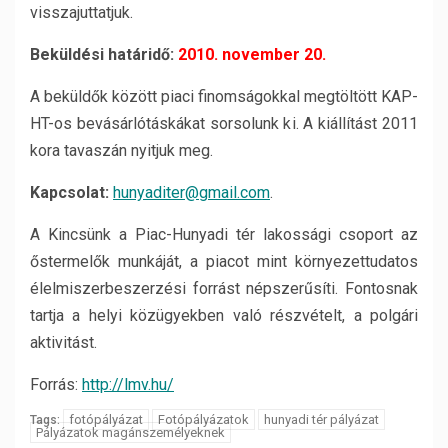
visszajuttatjuk.
Beküldési határidő:
2010. november 20.
A beküldők között piaci finomságokkal megtöltött KAP-
HT-os bevásárlótáskákat sorsolunk ki. A kiállítást 2011
kora tavaszán nyitjuk meg.
Kapcsolat:
hunyaditer@gmail.com
.
A Kincsünk a Piac-Hunyadi tér lakossági csoport az
őstermelők munkáját, a piacot mint környezettudatos
élelmiszerbeszerzési forrást népszerűsíti. Fontosnak
tartja a helyi közügyekben való részvételt, a polgári
aktivitást.
Forrás:
http://lmv.hu/
fotópályázat
Fotópályázatok
hunyadi tér pályázat
Tags:
Pályázatok magánszemélyeknek