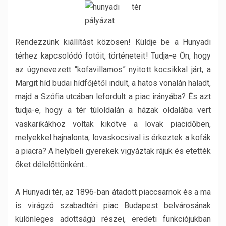
Rendezzünk kiállítást közösen! Küldje be a Hunyadi
térhez kapcsolódó fotóit, történeteit! Tudja-e Ön, hogy
az úgynevezett “kofavillamos” nyitott kocsikkal járt, a
Margit híd budai hídfőjétől indult, a hatos vonalán haladt,
majd a Szófia utcában lefordult a piac irányába? És azt
tudja-e, hogy a tér túloldalán a házak oldalába vert
vaskarikákhoz voltak kikötve a lovak piacidőben,
melyekkel hajnalonta, lovaskocsival is érkeztek a kofák
a piacra? A helybeli gyerekek vigyáztak rájuk és etették
őket délelőttönként…
A Hunyadi tér, az 1896-ban átadott piaccsarnok és a ma
is virágzó szabadtéri piac Budapest belvárosának
különleges adottságú részei, eredeti funkciójukban