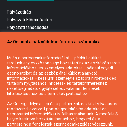
Pályázatírás
Pályázati Előminősítés
Pályázati tanácsadás
Pályázatírás vállalkozásoknak
Az Ön adatainak védelme fontos a számunkra
Mezőgazdasági pályázatírás
Pályázatírás magánszemélyeknek
Mi és a partnereink információkat – például sütiket –
Pályázatírás civil szervezeteknek
tárolunk egy eszközön vagy hozzáférünk az eszközön tárolt
Pályázatírás önkormányzatoknak
információkhoz, és személyes adatokat – például egyedi
azonosítókat és az eszköz által küldött alapvető
Pályázatfigyelés
információkat – kezelünk személyre szabott hirdetések és
Specifikus pályázatfigyelés vagy hírlevél
tartalom nyújtásához, hirdetés- és tartalomméréshez,
nézettségi adatok gyűjtéséhez, valamint termékek
kifejlesztéséhez és a termékek javításához.
PÁLYÁZATFIGYELŐ
Az Ön engedélyével mi és a partnereink eszközleolvasásos
módszerrel szerzett pontos geolokációs adatokat és
azonosítási információkat is felhasználhatunk. A megfelelő
helyre kattintva hozzájárulhat ahhoz, hogy mi és a
Pályázatok magánszemélyeknek
partnereink a fent leírtak szerint adatkezelést végezzünk.