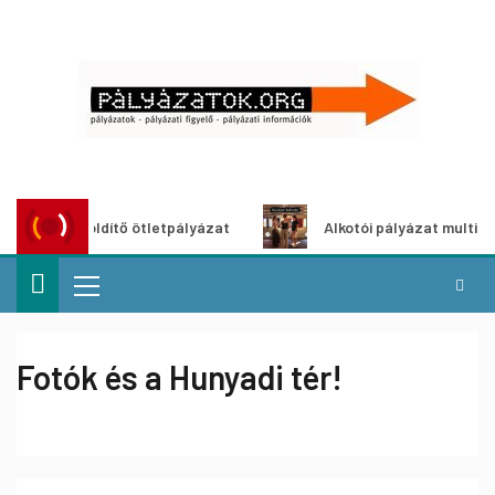
Városzöldítő ötletpályázat
Alkotói pályázat multimédia-k
Fotók és a Hunyadi tér!