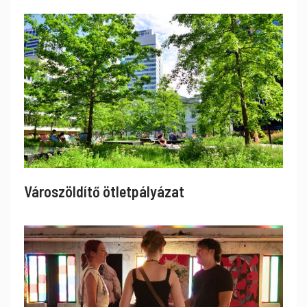
Városzöldítő ötletpályázat