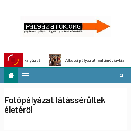
 ötletpályázat
Alkotói pályázat multimédia-kiállításhoz
Fotópályázat látássérültek
életéről