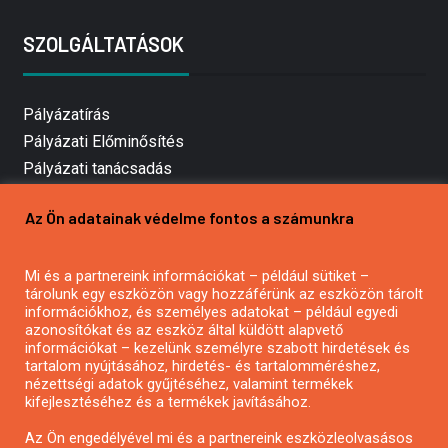
SZOLGÁLTATÁSOK
Pályázatírás
Pályázati Előminősítés
Pályázati tanácsadás
Pályázatírás vállalkozásoknak
Az Ön adatainak védelme fontos a számunkra
Mezőgazdasági pályázatírás
Pályázatírás magánszemélyeknek
Mi és a partnereink információkat – például sütiket –
Pályázatírás civil szervezeteknek
tárolunk egy eszközön vagy hozzáférünk az eszközön tárolt
Pályázatírás önkormányzatoknak
információkhoz, és személyes adatokat – például egyedi
azonosítókat és az eszköz által küldött alapvető
Pályázatfigyelés
információkat – kezelünk személyre szabott hirdetések és
Specifikus pályázatfigyelés vagy hírlevél
tartalom nyújtásához, hirdetés- és tartalomméréshez,
nézettségi adatok gyűjtéséhez, valamint termékek
kifejlesztéséhez és a termékek javításához.
PÁLYÁZATFIGYELŐ
Az Ön engedélyével mi és a partnereink eszközleolvasásos