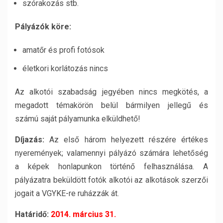
szórakozás
stb.
Pályázók köre:
amatőr és profi fotósok
életkori korlátozás nincs
Az alkotói szabadság jegyében nincs megkötés, a
megadott témakörön belül bármilyen jellegű és
számú saját pályamunka elküldhető!
Díjazás:
Az első három helyezett részére értékes
nyeremények; valamennyi pályázó számára lehetőség
a képek honlapunkon történő felhasználása. A
pályázatra beküldött fotók alkotói az alkotások szerzői
jogait a VGYKE-re ruházzák át.
Határidő:
2014. március 31.