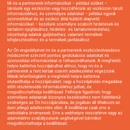
Mi és a partnereink információkat – például sütiket –
Pályázatírás civil szervezeteknek
tárolunk egy eszközön vagy hozzáférünk az eszközön tárolt
Pályázatírás önkormányzatoknak
információkhoz, és személyes adatokat – például egyedi
azonosítókat és az eszköz által küldött alapvető
Pályázatfigyelés
információkat – kezelünk személyre szabott hirdetések és
Specifikus pályázatfigyelés vagy hírlevél
tartalom nyújtásához, hirdetés- és tartalomméréshez,
nézettségi adatok gyűjtéséhez, valamint termékek
kifejlesztéséhez és a termékek javításához.
PÁLYÁZATFIGYELŐ
Az Ön engedélyével mi és a partnereink eszközleolvasásos
módszerrel szerzett pontos geolokációs adatokat és
azonosítási információkat is felhasználhatunk. A megfelelő
helyre kattintva hozzájárulhat ahhoz, hogy mi és a
Pályázatok magánszemélyeknek
partnereink a fent leírtak szerint adatkezelést végezzünk.
Pályázatok civil szervezeteknek
Másik lehetőségként a megfelelő helyre kattintva
elutasíthatja a hozzájárulást, vagy a hozzájárulás megadása
Pályázatok vállalkozásoknak
előtt részletesebb információkhoz juthat, és
Önkormányzati pályázatok
megváltoztathatja beállításait. Felhívjuk figyelmét, hogy
személyes adatainak bizonyos kezeléséhez nem feltétlenül
Mezőgazdasági pályázatok
szükséges az Ön hozzájárulása, de jogában áll tiltakozni az
Falusi turizmus pályázatok
ilyen jellegű adatkezelés ellen. A beállításai csak erre a
weboldalra érvényesek. Erre a webhelyre visszatérve vagy az
Napelem pályázatok
adatvédelmi szabályzatunk segítségével bármikor
GINOP pályázatok
megváltoztathatja a beállításait..