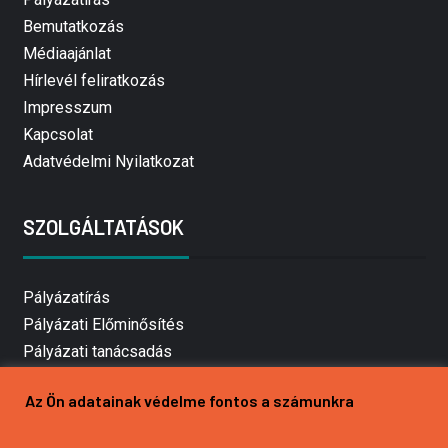
Bemutatkozás
Médiaajánlat
Hírlevél feliratkozás
Impresszum
Kapcsolat
Adatvédelmi Nyilatkozat
SZOLGÁLTATÁSOK
Pályázatírás
Pályázati Előminősítés
Pályázati tanácsadás
Pályázatírás vállalkozásoknak
Az Ön adatainak védelme fontos a számunkra
Mezőgazdasági pályázatírás
Pályázatírás magánszemélyeknek