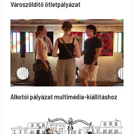
Városzöldítő ötletpályázat
Alkotói pályázat multimédia-kiállításhoz