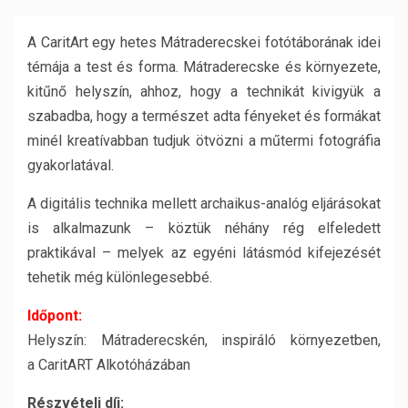
A CaritArt egy hetes Mátraderecskei fotótáborának idei
témája a test és forma. Mátraderecske és környezete,
kitűnő helyszín, ahhoz, hogy a technikát kivigyük a
szabadba, hogy a természet adta fényeket és formákat
minél kreatívabban tudjuk ötvözni a műtermi fotográfia
gyakorlatával.
A digitális technika mellett archaikus-analóg eljárásokat
is alkalmazunk – köztük néhány rég elfeledett
praktikával – melyek az egyéni látásmód kifejezését
tehetik még különlegesebbé.
Időpont:
Helyszín: Mátraderecskén, inspiráló környezetben,
a CaritART Alkotóházában
Részvételi díj: