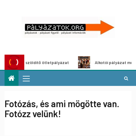
Városzöldítő ötletpályázat
Alkotói pályázat multimédia-
Fotózás, és ami mögötte van.
Fotózz velünk!