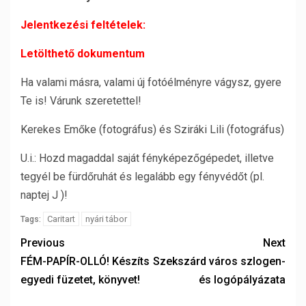
Jelentkezési feltételek:
Letölthető dokumentum
Ha valami másra, valami új fotóélményre vágysz, gyere
Te is! Várunk szeretettel!
Kerekes Emőke (fotográfus) és Sziráki Lili (fotográfus)
U.i.: Hozd magaddal saját fényképezőgépedet, illetve
tegyél be fürdőruhát és legalább egy fényvédőt (pl.
naptej J )!
Caritart
nyári tábor
Tags:
Previous
Next
FÉM-PAPÍR-OLLÓ! Készíts
Szekszárd város szlogen-
egyedi füzetet, könyvet!
és logópályázata