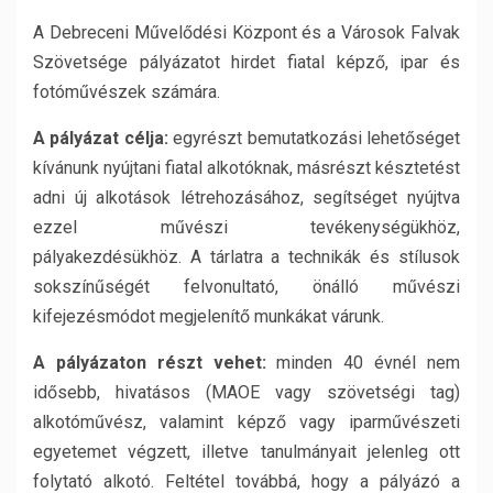
A Debreceni Művelődési Központ és a Városok Falvak
Szövetsége pályázatot hirdet fiatal képző, ipar és
fotóművészek számára.
A pályázat célja:
egyrészt bemutatkozási lehetőséget
kívánunk nyújtani fiatal alkotóknak, másrészt késztetést
adni új alkotások létrehozásához, segítséget nyújtva
ezzel művészi tevékenységükhöz,
pályakezdésükhöz. A tárlatra a technikák és stílusok
sokszínűségét felvonultató, önálló művészi
kifejezésmódot megjelenítő munkákat várunk.
A pályázaton részt vehet:
minden 40 évnél nem
idősebb, hivatásos (MAOE vagy szövetségi tag)
alkotóművész, valamint képző vagy iparművészeti
egyetemet végzett, illetve tanulmányait jelenleg ott
folytató alkotó. Feltétel továbbá, hogy a pályázó a