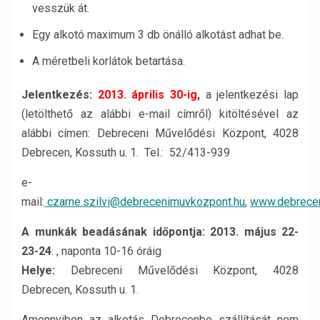
vesszük át.
Egy alkotó maximum 3 db önálló alkotást adhat be.
A méretbeli korlátok betartása.
Jelentkezés:
2013. április 30-ig
,
a jelentkezési lap
(letölthető az alábbi e-mail címről) kitöltésével az
alábbi címen: Debreceni Művelődési Központ, 4028
Debrecen, Kossuth u. 1. Tel.: 52/413-939
e-
mail:
czarne.szilvi@debrecenimuvkozpont.hu
,
www.debrece
A munkák beadásának időpontja: 2013. május 22-
23-24
. , naponta 10-16 óráig
Helye:
Debreceni Művelődési Központ, 4028
Debrecen, Kossuth u. 1.
Amennyiben az alkotás Debrecenbe szállítását nem