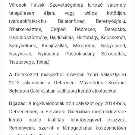
Városok Falvak Szövetségéhez tartozó valamely
településen éljen, vagy ahhoz kötődjön.
(varosokfalvak.hu- Balatonfüred, Berettyóújfalu,
Biharkeresztes, Cegléd, Debrecen, Derecske,
Hajdúböszörmény, Hajdúnánás, Hortobágy, Kecskemét,
Királyhelmec, Kisújszállás, Mikepércs, Nagyecsed,
Nagyvárad, Nyíradony, Püspökladány, Sárospatak,
Tiszacsege, Tokaj.)
A beérkezett munkákból szakmai zsűri választja ki
2013 júliusában a Debreceni Művelődési Központ
Belvárosi Galériájában kiállításra kerülő alkotásokat.
Díjazás:
A legkiválóbbnak ítélt pályázót egy 2014-ben,
Debrecenben, a Belvárosi Galériában megrendezésre
kerülő önálló kiállítás lehetőségével díjazzuk.
Reményeink szerint a támogatóknak köszönhetően