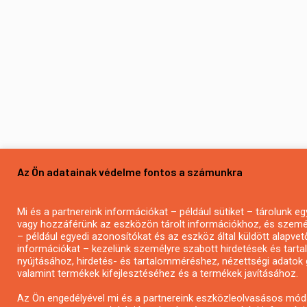
Az Ön adatainak védelme fontos a számunkra
Mi és a partnereink információkat – például sütiket – tárolunk 
vagy hozzáférünk az eszközön tárolt információkhoz, és szemé
– például egyedi azonosítókat és az eszköz által küldött alapvet
információkat – kezelünk személyre szabott hirdetések és tart
nyújtásához, hirdetés- és tartalomméréshez, nézettségi adatok 
valamint termékek kifejlesztéséhez és a termékek javításához.
Az Ön engedélyével mi és a partnereink eszközleolvasásos mód