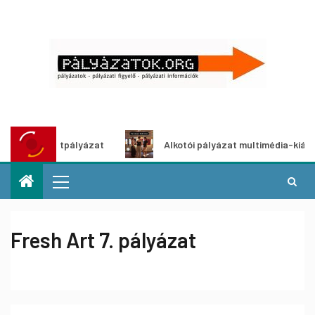
ötletpályázat
Alkotói pályázat multimédia-kiállításhoz
Fresh Art 7. pályázat