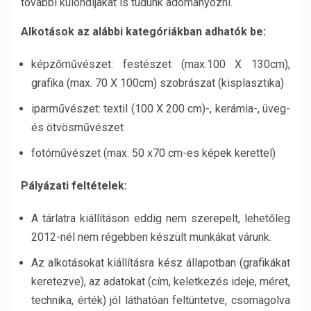
további különdíjakat is tudunk adományozni.
Alkotások az alábbi kategóriákban adhatók be:
képzőművészet: festészet (max.100 X 130cm),
grafika (max. 70 X 100cm) szobrászat (kisplasztika)
iparművészet: textil (100 X 200 cm)-, kerámia-, üveg-
és ötvösművészet
fotóművészet (max. 50 x70 cm-es képek kerettel)
Pályázati feltételek:
A tárlatra kiállításon eddig nem szerepelt, lehetőleg
2012-nél nem régebben készült munkákat várunk.
Az alkotásokat kiállításra kész állapotban (grafikákat
keretezve), az adatokat (cím, keletkezés ideje, méret,
technika, érték) jól láthatóan feltüntetve, csomagolva