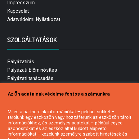
Impresszum
Kapcsolat
Adatvédelmi Nyilatkozat
SZOLGÁLTATÁSOK
Pályázatírás
Pályázati Előminősítés
Pályázati tanácsadás
Pályázatírás vállalkozásoknak
Az Ön adatainak védelme fontos a számunkra
Mezőgazdasági pályázatírás
Pályázatírás magánszemélyeknek
Mi és a partnereink információkat – például sütiket –
Pályázatírás civil szervezeteknek
tárolunk egy eszközön vagy hozzáférünk az eszközön tárolt
Pályázatírás önkormányzatoknak
információkhoz, és személyes adatokat – például egyedi
azonosítókat és az eszköz által küldött alapvető
Pályázatfigyelés
információkat – kezelünk személyre szabott hirdetések és
Specifikus pályázatfigyelés vagy hírlevél