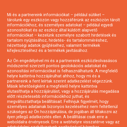
Pályázatírás magánszemélyeknek
Mi és a partnereink információkat – például sütiket –
Pályázatírás civil szervezeteknek
tárolunk egy eszközön vagy hozzáférünk az eszközön tárolt
Pályázatírás önkormányzatoknak
információkhoz, és személyes adatokat – például egyedi
azonosítókat és az eszköz által küldött alapvető
Pályázatfigyelés
információkat – kezelünk személyre szabott hirdetések és
Specifikus pályázatfigyelés vagy hírlevél
tartalom nyújtásához, hirdetés- és tartalomméréshez,
nézettségi adatok gyűjtéséhez, valamint termékek
kifejlesztéséhez és a termékek javításához.
PÁLYÁZATFIGYELŐ
Az Ön engedélyével mi és a partnereink eszközleolvasásos
módszerrel szerzett pontos geolokációs adatokat és
azonosítási információkat is felhasználhatunk. A megfelelő
helyre kattintva hozzájárulhat ahhoz, hogy mi és a
Pályázatok magánszemélyeknek
partnereink a fent leírtak szerint adatkezelést végezzünk.
Pályázatok civil szervezeteknek
Másik lehetőségként a megfelelő helyre kattintva
elutasíthatja a hozzájárulást, vagy a hozzájárulás megadása
Pályázatok vállalkozásoknak
előtt részletesebb információkhoz juthat, és
Önkormányzati pályázatok
megváltoztathatja beállításait. Felhívjuk figyelmét, hogy
személyes adatainak bizonyos kezeléséhez nem feltétlenül
Mezőgazdasági pályázatok
szükséges az Ön hozzájárulása, de jogában áll tiltakozni az
Falusi turizmus pályázatok
ilyen jellegű adatkezelés ellen. A beállításai csak erre a
weboldalra érvényesek. Erre a webhelyre visszatérve vagy az
Napelem pályázatok