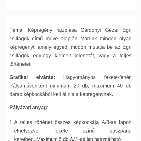
Téma: Képregény rajzolása Gárdonyi Géza: Egri
.
csillagok című műve alapján
Várunk minden olyan
képregényt, amely egyedi módon mutatja be az Egri
csillagok egy-egy kiemelt jelenetét, vagy
a teljes
.
történetet
Grafikai elvárás:
Hagyományos fekete-fehér.
Pályaművenként minimum 20 db, maximum 40 db
darab képkockából kell állnia a képregénynek.
Pályázati anyag:
A teljes történet összes képkockája A/3-as lapon
elhelyezve, fekete színű paszpartu
Maximum 5 db A/3-as lap használható.
keretben.