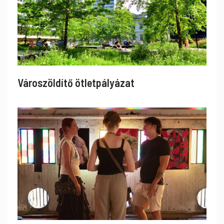
Városzöldítő ötletpályázat