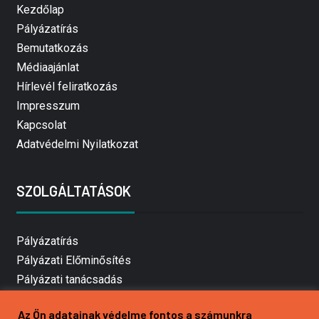
Kezdőlap
Pályázatírás
Bemutatkozás
Médiaajánlat
Hírlevél feliratkozás
Impresszum
Kapcsolat
Adatvédelmi Nyilatkozat
SZOLGÁLTATÁSOK
Pályázatírás
Pályázati Előminősítés
Pályázati tanácsadás
Pályázatírás vállalkozásoknak
Az Ön adatainak védelme fontos a számunkra
Mezőgazdasági pályázatírás