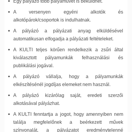
Egy pályázó több pályaművet is beküldhet.
A versenyen egyéni alkotók és
alkotópárok/csoportok is indulhatnak.
A pályázó a pályázati anyag elküldésével
automatikusan elfogadja a pályázati feltételeket.
A KULTI teljes körűen rendelkezik a zsűri által
kiválasztott pályamunkák felhasználási és
publikálási jogával.
A pályázó vállalja, hogy a pályamunkák
elkészítésénél jogdíjas elemeket nem használ.
A pályázó kizárólag saját, eredeti szerzői
alkotásával pályázhat.
A KULTI fenntartja a jogot, hogy amennyiben nem
találja megfelelőnek a beérkezett művek
színvonalát, a pályázatot eredménytelenné