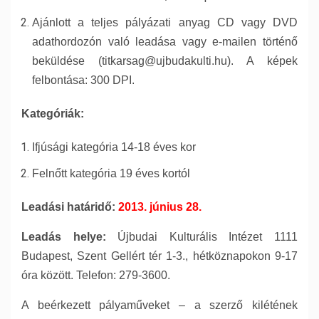
Ajánlott a teljes pályázati anyag CD vagy DVD
adathordozón való leadása vagy e-mailen történő
beküldése (titkarsag@ujbudakulti.hu). A képek
felbontása: 300 DPI.
Kategóriák:
Ifjúsági kategória 14-18 éves kor
Felnőtt kategória 19 éves kortól
Leadási határidő:
2013. június 28.
Leadás helye:
Újbudai Kulturális Intézet 1111
Budapest, Szent Gellért tér 1-3., h
étköznapokon 9-17
óra között. Telefon: 279-3600.
A beérkezett pályaműveket – a szerző kilétének