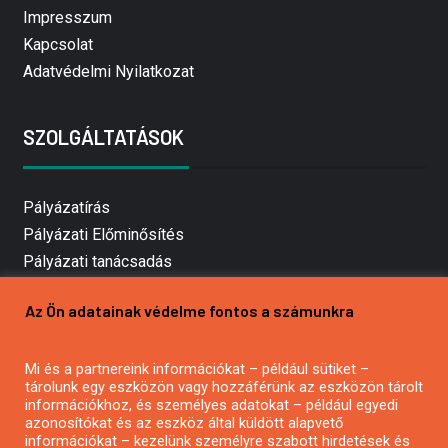
Impresszum
Kapcsolat
Adatvédelmi Nyilatkozat
SZOLGÁLTATÁSOK
Pályázatírás
Pályázati Előminősítés
Pályázati tanácsadás
Pályázatírás vállalkozásoknak
Az Ön adatainak védelme fontos a számunkra
Mezőgazdasági pályázatírás
Pályázatírás magánszemélyeknek
Mi és a partnereink információkat – például sütiket –
Pályázatírás civil szervezeteknek
tárolunk egy eszközön vagy hozzáférünk az eszközön tárolt
Pályázatírás önkormányzatoknak
információkhoz, és személyes adatokat – például egyedi
azonosítókat és az eszköz által küldött alapvető
Pályázatfigyelés
információkat – kezelünk személyre szabott hirdetések és