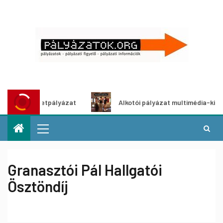
ő ötletpályázat
Alkotói pályázat multimédia-kiállításhoz
Granasztói Pál Hallgatói
Ösztöndíj