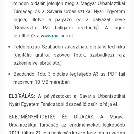
minden oldalán jelenjen meg a Magyar Urbanisztikai
Társaság és a Savaria Urbanisztikai Nyári Egyetem
logoja, illetve a pályázó és a pályázat neve
(Granasztói Pál hallgatói ösztöndíj). A logok
letölthetők a
www.mut.hu
-ról.
Feldolgozás: Szabadon választható digitális technika
(digitális grafika, szöveg, fotók, szabadkézi rajz
szkennelve, ábrák stb.)
Beadandó: 1db, 3 oldalas legfeljebb A3-as PDF fájl
maximum 10 MB méretben
ELBÍRÁLÁS:
A pályázatokat a Savaria Urbanisztikai
Nyári Egyetem Tanácsából összeálló zsűri bírálja el.
EREDMÉNYHÍRDETÉS ÉS DÍJAZÁS: A Magyar
Urbanisztikai Társaság az eredményeket legkésőbb
2011. július 22
-ig a honlapján közzé teszi és a nyertes