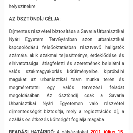
helyszínekre.
AZ ÖSZTÖNDÍJ CÉLJA:
Díjmentes részvétel biztosítása a Savaria Urbanisztikai
Nyári Egyetem TervGyárában azon urbanisztikai
kapcsolódású felsőoktatásban résztvevő hallgatók
számára, akik szakmai teljesítménye, érdeklődése és
elhivatottsága átlagfeletti és szeretnének belelátni a
valós szakmagyakorlás körülményeibe, kipróbálni
magukat az urbanisztikai team munka terén és
megmérettetni egy valós tervezési feladat
megoldásában. Az ösztöndíj csak a Savaria
Urbanisztikai Nyári Egyetemen való részvétel
díjmentességét biztosítja, mely a regisztrációs díj, a
szállás és étkezés költségét foglalja magába.
BEADÁSI HATÁRIDŐ:
A pályázatokat
2011. július 15.