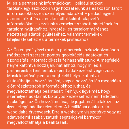
Mi és a partnereink információkat – például sütiket –
Pályázatírás civil szervezeteknek
tárolunk egy eszközön vagy hozzáférünk az eszközön tárolt
Pályázatírás önkormányzatoknak
információkhoz, és személyes adatokat – például egyedi
azonosítókat és az eszköz által küldött alapvető
Pályázatfigyelés
információkat – kezelünk személyre szabott hirdetések és
Specifikus pályázatfigyelés vagy hírlevél
tartalom nyújtásához, hirdetés- és tartalomméréshez,
nézettségi adatok gyűjtéséhez, valamint termékek
kifejlesztéséhez és a termékek javításához.
PÁLYÁZATFIGYELŐ
Az Ön engedélyével mi és a partnereink eszközleolvasásos
módszerrel szerzett pontos geolokációs adatokat és
azonosítási információkat is felhasználhatunk. A megfelelő
helyre kattintva hozzájárulhat ahhoz, hogy mi és a
Pályázatok magánszemélyeknek
partnereink a fent leírtak szerint adatkezelést végezzünk.
Pályázatok civil szervezeteknek
Másik lehetőségként a megfelelő helyre kattintva
elutasíthatja a hozzájárulást, vagy a hozzájárulás megadása
Pályázatok vállalkozásoknak
előtt részletesebb információkhoz juthat, és
Önkormányzati pályázatok
megváltoztathatja beállításait. Felhívjuk figyelmét, hogy
személyes adatainak bizonyos kezeléséhez nem feltétlenül
Mezőgazdasági pályázatok
szükséges az Ön hozzájárulása, de jogában áll tiltakozni az
Falusi turizmus pályázatok
ilyen jellegű adatkezelés ellen. A beállításai csak erre a
weboldalra érvényesek. Erre a webhelyre visszatérve vagy az
Napelem pályázatok
adatvédelmi szabályzatunk segítségével bármikor
GINOP pályázatok
megváltoztathatja a beállításait..