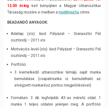
12.00 óráig
kell benyújtani a Magyar Urbanisztikai
Társaság részére e-mailben a
mut@mut.hu
címre.
BEADANDÓ ANYAGOK:
Adatlap (xls): lásd Pályázat – Granasztói Pál
ösztöndíj – 2011.xls
Motivációs levél (xls): lásd Pályázat – Granasztói Pál
ösztöndíj – 2011.xls
Portfólió:
3 kiemelkedő urbanisztikai témájú saját munka
bemutatása (csapatmunka is bemutatható az
elvégzett munkarész pontos megjelölésével)
Formátum: 3 db legfeljebb A3-as méretű oldal. 1
munka 1 teljes oldalon jelenjen meg. A portfólió