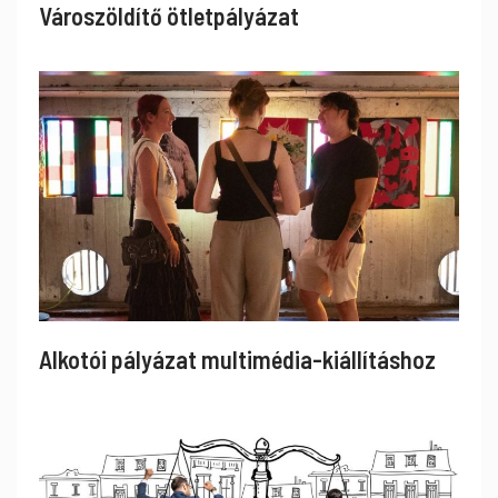
Városzöldítő ötletpályázat
Alkotói pályázat multimédia-kiállításhoz