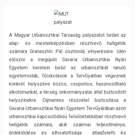
A Magyar Urbanisztikai Társaság pályázatot hirdet az
alap- és mesterképzésben résztvevő hallgatók
számára Granasztói Pál ösztöndíj elnyerésére. Idén
először a megújuló Savaria Urbanisztikai Nyári
Egyetem keretein belül az urbanisztikát tanuló
egyetemisták, főiskolások a TervGyárban végeznek
konkrét helyszínre közös, csoportos, hasznosítható
alkotómunkát, a térség önkormányzatai által biztosított
helyszínekre. Díjmentes részvétel biztosítása a
Savaria Urbanisztikai Nyári Egyetem TervGyárában azon
urbanisztikai kapcsolódású felsőoktatásban résztvevő
hallgatók számára, akik szakmai teljesítménye,
érdeklődése és elhivatottsága átlagfeletti és