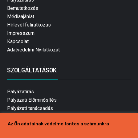
Bemutatkozás
Médiaajánlat
Hírlevél feliratkozás
Impresszum
Kapcsolat
Adatvédelmi Nyilatkozat
SZOLGÁLTATÁSOK
Pályázatírás
Pályázati Előminősítés
Pályázati tanácsadás
Pályázatírás vállalkozásoknak
Az Ön adatainak védelme fontos a számunkra
Mezőgazdasági pályázatírás
Pályázatírás magánszemélyeknek