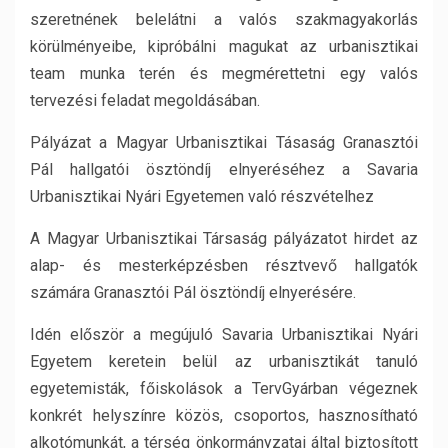
szeretnének belelátni a valós szakmagyakorlás
körülményeibe, kipróbálni magukat az urbanisztikai
team munka terén és megmérettetni egy valós
tervezési feladat megoldásában.
Pályázat a Magyar Urbanisztikai Tásaság Granasztói
Pál hallgatói ösztöndíj elnyeréséhez a Savaria
Urbanisztikai Nyári Egyetemen való részvételhez
A Magyar Urbanisztikai Társaság pályázatot hirdet az
alap- és mesterképzésben résztvevő hallgatók
számára Granasztói Pál ösztöndíj elnyerésére.
Idén először a megújuló Savaria Urbanisztikai Nyári
Egyetem keretein belül az urbanisztikát tanuló
egyetemisták, főiskolások a TervGyárban végeznek
konkrét helyszínre közös, csoportos, hasznosítható
alkotómunkát, a térség önkormányzatai által biztosított