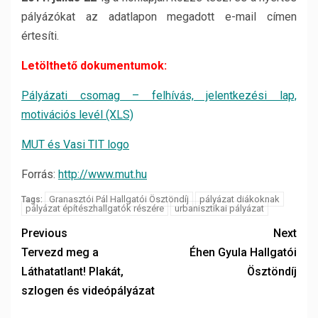
pályázókat az adatlapon megadott e-mail címen
értesíti.
Letölthető dokumentumok:
Pályázati csomag – felhívás, jelentkezési lap,
motivációs levél (XLS)
MUT és Vasi TIT logo
Forrás:
http://www.mut.hu
Granasztói Pál Hallgatói Ösztöndíj
pályázat diákoknak
Tags:
pályázat építészhallgatók részére
urbanisztikai pályázat
Previous
Next
Tervezd meg a
Éhen Gyula Hallgatói
Láthatatlant! Plakát,
Ösztöndíj
szlogen és videópályázat