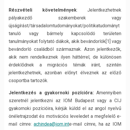
Részvételi követelmények
: Jelentkezhetnek
pályakezdő szakemberek vagy
újságírást/társadalomtudományokat/politikatudományt
tanuló vagy bármely kapcsolódó területen
tanulmányokat folytató diákok, akik bevándorlók[1] vagy
bevándorló családból származnak. Azon jelentkezők,
akik nem rendelkeznek ilyen háttérrel, de különösen
érdeklődnek a migrációs témák iránt, szintén
jelentkezhetnek, azonban előnyt élveznek az előző
csoportba tartozók.
Jelentkezés a gyakornoki pozícióra:
Amennyiben
szeretnél jelentkezni az IOM Budapest vagy a CIJ
gyakornoki pozícióira, kérjük küldd el az angol nyelvű
önéletrajzodat és motivációs leveledet a megfelelő e-
mail címre:
achindea@iom.int
e-mail címre, ha az IOM