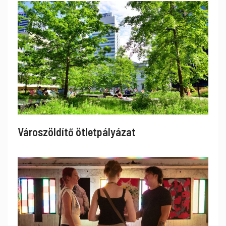
Városzöldítő ötletpályázat