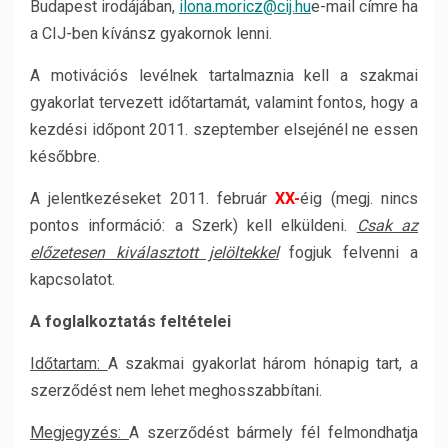
Budapest irodájában,
ilona.moricz@cij.hu
e-mail címre ha
a CIJ-ben kívánsz gyakornok lenni.
A motivációs levélnek tartalmaznia kell a szakmai
gyakorlat tervezett időtartamát, valamint fontos, hogy a
kezdési időpont 2011. szeptember elsejénél ne essen
későbbre.
A jelentkezéseket 2011. február
XX-
éig (megj. nincs
pontos információ: a Szerk) kell elküldeni.
Csak az
előzetesen kiválasztott jelöltekkel
fogjuk felvenni a
kapcsolatot.
A foglalkoztatás feltételei
Időtartam:
A szakmai gyakorlat három hónapig tart, a
szerződést nem lehet meghosszabbítani.
Megjegyzés:
A szerződést bármely fél felmondhatja