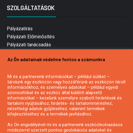
SZOLGÁLTATÁSOK
Pályázatírás
Pályázati Előminősítés
Pályázati tanácsadás
Pályázatírás vállalkozásoknak
Az Ön adatainak védelme fontos a számunkra
Mezőgazdasági pályázatírás
Pályázatírás magánszemélyeknek
Mi és a partnereink információkat – például sütiket –
Pályázatírás civil szervezeteknek
tárolunk egy eszközön vagy hozzáférünk az eszközön tárolt
Pályázatírás önkormányzatoknak
információkhoz, és személyes adatokat – például egyedi
azonosítókat és az eszköz által küldött alapvető
Pályázatfigyelés
információkat – kezelünk személyre szabott hirdetések és
Specifikus pályázatfigyelés vagy hírlevél
tartalom nyújtásához, hirdetés- és tartalomméréshez,
nézettségi adatok gyűjtéséhez, valamint termékek
kifejlesztéséhez és a termékek javításához.
PÁLYÁZATFIGYELŐ
Az Ön engedélyével mi és a partnereink eszközleolvasásos
módszerrel szerzett pontos geolokációs adatokat és