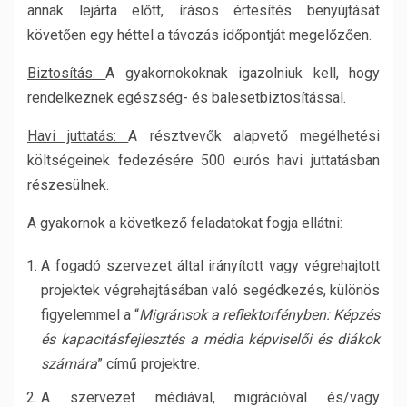
annak lejárta előtt, írásos értesítés benyújtását
követően egy héttel a távozás időpontját megelőzően.
Biztosítás:
A gyakornokoknak igazolniuk kell, hogy
rendelkeznek egészség- és balesetbiztosítással.
Havi juttatás:
A résztvevők alapvető megélhetési
költségeinek fedezésére 500 eurós havi juttatásban
részesülnek.
A gyakornok a következő feladatokat fogja ellátni:
A fogadó szervezet által irányított vagy végrehajtott
projektek végrehajtásában való segédkezés, különös
figyelemmel a “
Migránsok a reflektorfényben: Képzés
és kapacitásfejlesztés a média képviselői és diákok
számára
” című projektre.
A szervezet médiával, migrációval és/vagy