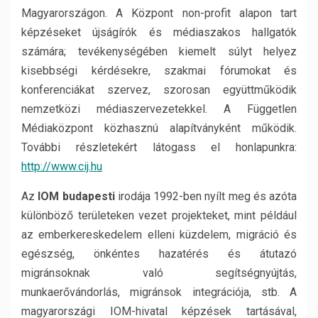
Magyarországon. A Központ non-profit alapon tart
képzéseket újságírók és médiaszakos hallgatók
számára; tevékenységében kiemelt súlyt helyez
kisebbségi kérdésekre, szakmai fórumokat és
konferenciákat szervez, szorosan együttműködik
nemzetközi médiaszervezetekkel. A Független
Médiaközpont közhasznú alapítványként működik.
További részletekért látogass el honlapunkra:
http://www.cij.hu
Az
IOM budapesti
irodája 1992-ben nyílt meg és azóta
különböző területeken vezet projekteket, mint például
az emberkereskedelem elleni küzdelem, migráció és
egészség, önkéntes hazatérés és átutazó
migránsoknak való segítségnyújtás,
munkaerővándorlás, migránsok integrációja, stb. A
magyarországi IOM-hivatal képzések tartásával,