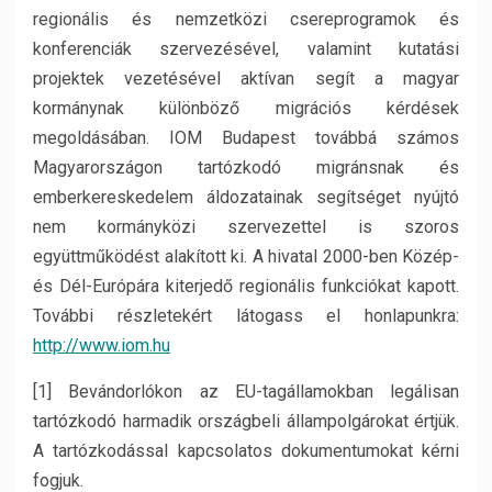
regionális és nemzetközi csereprogramok és
konferenciák szervezésével, valamint kutatási
projektek vezetésével aktívan segít a magyar
kormánynak különböző migrációs kérdések
megoldásában. IOM Budapest továbbá számos
Magyarországon tartózkodó migránsnak és
emberkereskedelem áldozatainak segítséget nyújtó
nem kormányközi szervezettel is szoros
együttműködést alakított ki. A hivatal 2000-ben Közép-
és Dél-Európára kiterjedő regionális funkciókat kapott.
További részletekért látogass el honlapunkra:
http://www.iom.hu
[1] Bevándorlókon az EU-tagállamokban legálisan
tartózkodó harmadik országbeli állampolgárokat értjük.
A tartózkodással kapcsolatos dokumentumokat kérni
fogjuk.