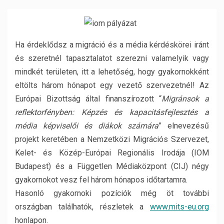
Ha érdeklődsz a migráció és a média kérdéskörei iránt
és szeretnél tapasztalatot szerezni valamelyik vagy
mindkét területen, itt a lehetőség, hogy gyakornokként
eltölts három hónapot egy vezető szervezetnél! Az
Európai Bizottság által finanszírozott “
Migránsok a
reflektorfényben: Képzés és kapacitásfejlesztés a
média képviselői és diákok számára
” elnevezésű
projekt keretében a Nemzetközi Migrációs Szervezet,
Kelet- és Közép-Európai Regionális Irodája (IOM
Budapest) és a Független Médiaközpont (CIJ) négy
gyakornokot vesz fel három hónapos időtartamra.
Hasonló gyakornoki pozíciók még öt további
országban találhatók, részletek a
www.mits-eu.org
honlapon.