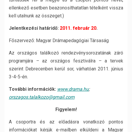
ellenkező esetben beazonosíthatatlan tételként vissza
kell utalnunk az összeget.)
Jelentkezési határidő:
2011. február 20
.
Főszervező: Magyar Drámapedagógiai Társaság
Az országos találkozó rendezvénysorozatának záró
programjára – az országos fesztiválra – a tervek
szerint Debrecenben kerül sor, várhatóan 2011. június
3-4-5-én.
További információk:
www.drama.hu
;
orszagos.talalkozo@gmail.com
Figyelem!
A csoportra és az előadásra vonatkozó pontos
információkat kérjük e-mailben elküldeni a Magyar