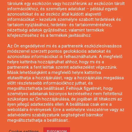
tárolunk egy eszközön vagy hozzáférünk az eszközön tárolt
Pályázatírás önkormányzatoknak
információkhoz, és személyes adatokat – például egyedi
azonosítókat és az eszköz által küldött alapvető
Pályázatfigyelés
információkat – kezelünk személyre szabott hirdetések és
Specifikus pályázatfigyelés vagy hírlevél
tartalom nyújtásához, hirdetés- és tartalomméréshez,
nézettségi adatok gyűjtéséhez, valamint termékek
kifejlesztéséhez és a termékek javításához.
PÁLYÁZATFIGYELŐ
Az Ön engedélyével mi és a partnereink eszközleolvasásos
módszerrel szerzett pontos geolokációs adatokat és
azonosítási információkat is felhasználhatunk. A megfelelő
helyre kattintva hozzájárulhat ahhoz, hogy mi és a
Pályázatok magánszemélyeknek
partnereink a fent leírtak szerint adatkezelést végezzünk.
Pályázatok civil szervezeteknek
Másik lehetőségként a megfelelő helyre kattintva
elutasíthatja a hozzájárulást, vagy a hozzájárulás megadása
Pályázatok vállalkozásoknak
előtt részletesebb információkhoz juthat, és
Önkormányzati pályázatok
megváltoztathatja beállításait. Felhívjuk figyelmét, hogy
személyes adatainak bizonyos kezeléséhez nem feltétlenül
Mezőgazdasági pályázatok
szükséges az Ön hozzájárulása, de jogában áll tiltakozni az
Falusi turizmus pályázatok
ilyen jellegű adatkezelés ellen. A beállításai csak erre a
weboldalra érvényesek. Erre a webhelyre visszatérve vagy az
Napelem pályázatok
adatvédelmi szabályzatunk segítségével bármikor
GINOP pályázatok
megváltoztathatja a beállításait..
Cookie settings
ELFOGADOM