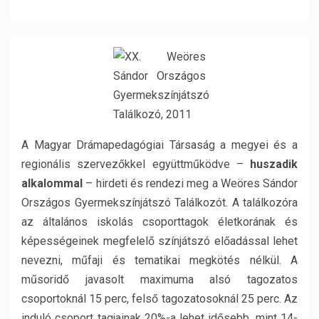
A Magyar Drámapedagógiai Társaság a megyei és a
regionális szervezőkkel együttműködve –
huszadik
alkalommal
– hirdeti és rendezi meg a Weöres Sándor
Országos Gyermekszínjátszó Találkozót. A találkozóra
az általános iskolás csoporttagok életkorának és
képességeinek megfelelő színjátszó előadással lehet
nevezni, műfaji és tematikai megkötés nélkül. A
műsoridő javasolt maximuma alsó tagozatos
csoportoknál 15 perc, felső tagozatosoknál 25 perc. Az
induló csoport tagjainak 20%-a lehet idősebb, mint 14-