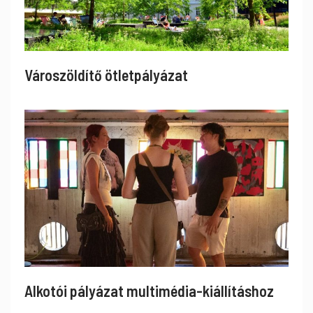
Városzöldítő ötletpályázat
Alkotói pályázat multimédia-kiállításhoz