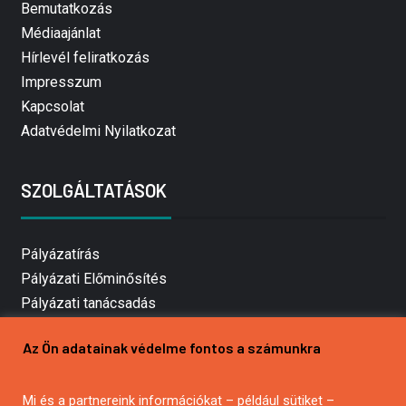
Bemutatkozás
Médiaajánlat
Hírlevél feliratkozás
Impresszum
Kapcsolat
Adatvédelmi Nyilatkozat
SZOLGÁLTATÁSOK
Pályázatírás
Pályázati Előminősítés
Pályázati tanácsadás
Pályázatírás vállalkozásoknak
Az Ön adatainak védelme fontos a számunkra
Mezőgazdasági pályázatírás
Pályázatírás magánszemélyeknek
Mi és a partnereink információkat – például sütiket –
Pályázatírás civil szervezeteknek