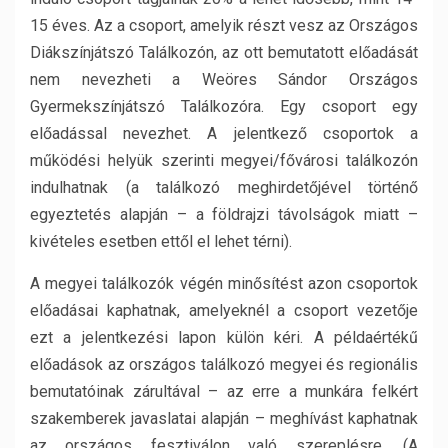
15 éves. Az a csoport, amelyik részt vesz az Országos
Diákszínjátszó Találkozón, az ott bemutatott előadását
nem nevezheti a Weöres Sándor Országos
Gyermekszínjátszó Találkozóra. Egy csoport egy
előadással nevezhet. A jelentkező csoportok a
működési helyük szerinti megyei/fővárosi találkozón
indulhatnak (a találkozó meghirdetőjével történő
egyeztetés alapján – a földrajzi távolságok miatt –
kivételes esetben ettől el lehet térni).
A megyei találkozók végén minősítést azon csoportok
előadásai kaphatnak, amelyeknél a csoport vezetője
ezt a jelentkezési lapon külön kéri. A példaértékű
előadások az országos találkozó megyei és regionális
bemutatóinak zárultával – az erre a munkára felkért
szakemberek javaslatai alapján – meghívást kaphatnak
az országos fesztiválon való szereplésre. (A