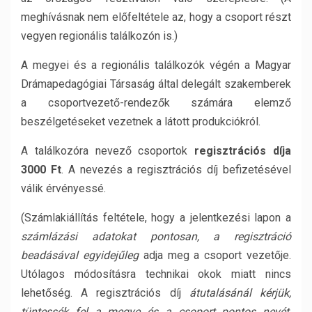
meghívásnak nem előfeltétele az, hogy a csoport részt
vegyen regionális találkozón is.)
A megyei és a regionális találkozók végén a Magyar
Drámapedagógiai Társaság által delegált szakemberek
a csoportvezető-rendezők számára elemző
beszélgetéseket vezetnek a látott produkciókról.
A találkozóra nevező csoportok
regisztrációs díja
3000 Ft
. A nevezés a regisztrációs díj befizetésével
válik érvényessé.
(Számlakiállítás feltétele, hogy a jelentkezési lapon a
számlázási adatokat pontosan, a regisztráció
beadásával egyidejűleg
adja meg a csoport vezetője.
Utólagos módosításra technikai okok miatt nincs
lehetőség. A regisztrációs díj
átutalásánál kérjük,
tüntessék fel a megye és a csoport pontos nevét
,