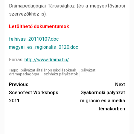
Drámapedagógiai Társasághoz (és a megyei/fővárosi
szervezőkhöz is).
Letölthető dokumentumok
felhivas_20110107.doc
megyei_es_regionalis_0120.doc
Forrás:
http://www.drama.hu/
pályázat általános iskolásoknak
pályázat
Tags:
drámapedagógia
színházi pályázatok
Previous
Next
Scenofest Workshops
Gyakornoki pályázat
2011
migráció és a média
témakörben