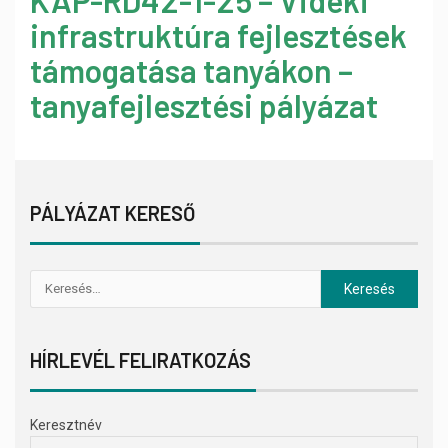
KAP-RD42-1-25 – Vidéki
infrastruktúra fejlesztések
támogatása tanyákon –
tanyafejlesztési pályázat
PÁLYÁZAT KERESŐ
HÍRLEVÉL FELIRATKOZÁS
Keresztnév