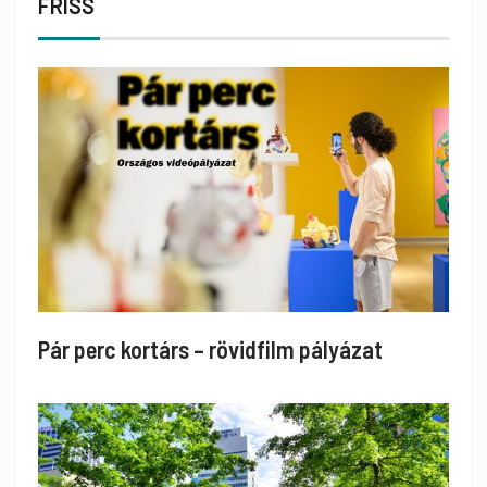
FRISS
Pár perc kortárs – rövidfilm pályázat