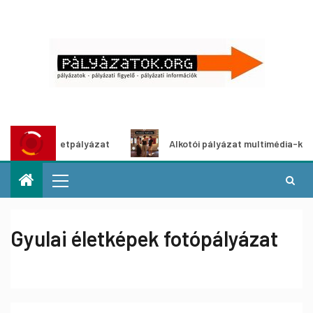
tő ötletpályázat
Alkotói pályázat multimédia-kiállításho
Gyulai életképek fotópályázat