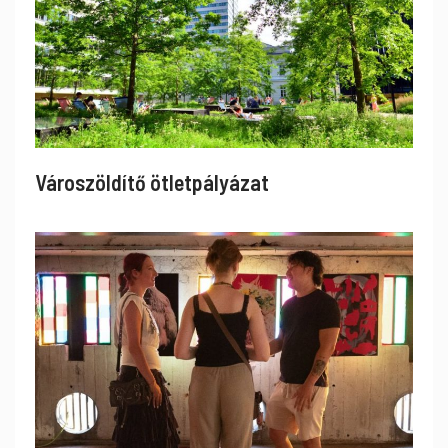
Városzöldítő ötletpályázat