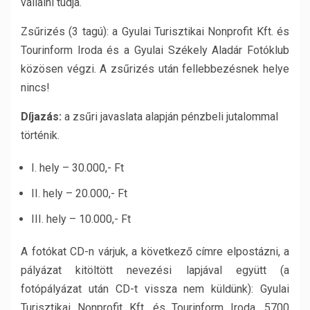
vállalni tudja.
Zsűrizés (3 tagú): a Gyulai Turisztikai Nonprofit Kft. és
Tourinform Iroda és a Gyulai Székely Aladár Fotóklub
közösen végzi. A zsűrizés után fellebbezésnek helye
nincs!
Díjazás:
a zsűri javaslata alapján pénzbeli jutalommal
történik.
I. hely – 30.000,- Ft
II. hely – 20.000,- Ft
III. hely – 10.000,- Ft
A fotókat CD-n várjuk, a következő címre elpostázni, a
pályázat kitöltött nevezési lapjával együtt (a
fotópályázat után CD-t vissza nem küldünk): Gyulai
Turisztikai Nonprofit Kft. és Tourinform Iroda, 5700