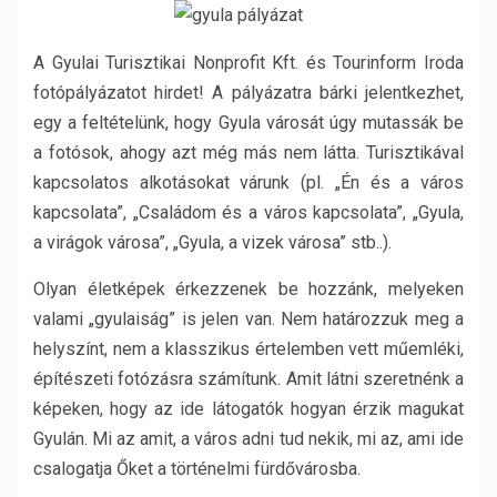
A Gyulai Turisztikai Nonprofit Kft. és Tourinform Iroda
fotópályázatot hirdet! A pályázatra bárki jelentkezhet,
egy a feltételünk, hogy Gyula városát úgy mutassák be
a fotósok, ahogy azt még más nem látta. Turisztikával
kapcsolatos alkotásokat várunk (pl. „Én és a város
kapcsolata”, „Családom és a város kapcsolata”, „Gyula,
a virágok városa”, „Gyula, a vizek városa” stb..).
Olyan életképek érkezzenek be hozzánk, melyeken
valami „gyulaiság” is jelen van. Nem határozzuk meg a
helyszínt, nem a klasszikus értelemben vett műemléki,
építészeti fotózásra számítunk. Amit látni szeretnénk a
képeken, hogy az ide látogatók hogyan érzik magukat
Gyulán. Mi az amit, a város adni tud nekik, mi az, ami ide
csalogatja Őket a történelmi fürdővárosba.