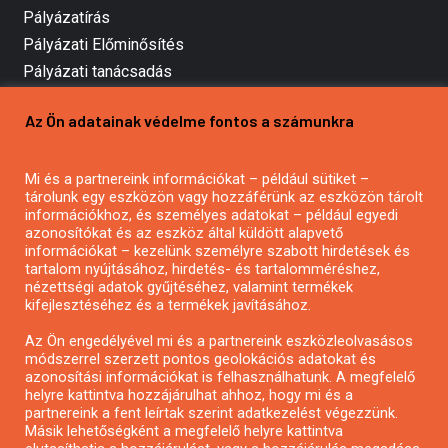
Pályázatírás
Pályázati Előminősítés
Pályázati tanácsadás
Pályázatírás vállalkozásoknak
Az Ön adatainak védelme fontos a számunkra
Mezőgazdasági pályázatírás
Pályázatírás magánszemélyeknek
Mi és a partnereink információkat – például sütiket –
Pályázatírás civil szervezeteknek
tárolunk egy eszközön vagy hozzáférünk az eszközön tárolt
Pályázatírás önkormányzatoknak
információkhoz, és személyes adatokat – például egyedi
azonosítókat és az eszköz által küldött alapvető
Pályázatfigyelés
információkat – kezelünk személyre szabott hirdetések és
Specifikus pályázatfigyelés vagy hírlevél
tartalom nyújtásához, hirdetés- és tartalomméréshez,
nézettségi adatok gyűjtéséhez, valamint termékek
kifejlesztéséhez és a termékek javításához.
PÁLYÁZATFIGYELŐ
Az Ön engedélyével mi és a partnereink eszközleolvasásos
módszerrel szerzett pontos geolokációs adatokat és
azonosítási információkat is felhasználhatunk. A megfelelő
helyre kattintva hozzájárulhat ahhoz, hogy mi és a
Pályázatok magánszemélyeknek
partnereink a fent leírtak szerint adatkezelést végezzünk.
Pályázatok civil szervezeteknek
Másik lehetőségként a megfelelő helyre kattintva