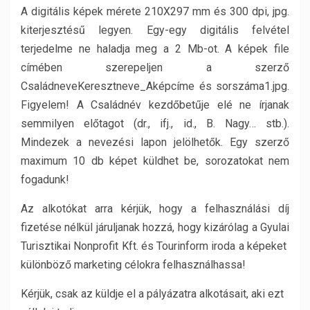
A digitális képek mérete 210X297 mm és 300 dpi, jpg.
kiterjesztésű legyen. Egy-egy digitális felvétel
terjedelme ne haladja meg a 2 Mb-ot. A képek file
címében szerepeljen a szerző
CsaládneveKeresztneve_Aképcíme és sorszáma1.jpg.
Figyelem! A Családnév kezdőbetűje elé ne írjanak
semmilyen előtagot (dr., ifj., id., B. Nagy… stb.).
Mindezek a nevezési lapon jelölhetők. Egy szerző
maximum 10 db képet küldhet be, sorozatokat nem
fogadunk!
Az alkotókat arra kérjük, hogy a felhasználási díj
fizetése nélkül járuljanak hozzá, hogy kizárólag a Gyulai
Turisztikai Nonprofit Kft. és Tourinform iroda a képeket
különböző marketing célokra felhasználhassa!
Kérjük, csak az küldje el a pályázatra alkotásait, aki ezt