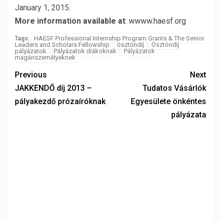
January 1, 2015.
More information available at
:
wwww.haesf.org
HAESF Professional Internship Program Grants & The Senior
Tags:
Leaders and Scholars Fellowship
ösztöndíj
Ösztöndíj
pályázatok
Pályázatok diákoknak
Pályázatok
magánszemélyeknek
Previous
Next
JAKKENDŐ díj 2013 –
Tudatos Vásárlók
pályakezdő prózaíróknak
Egyesülete önkéntes
pályázata