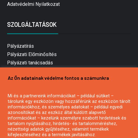
Adatvédelmi Nyilatkozat
SZOLGÁLTATÁSOK
Pályázatírás
Pályázati Előminősítés
Pályázati tanácsadás
Pályázatírás vállalkozásoknak
Az Ön adatainak védelme fontos a számunkra
Mezőgazdasági pályázatírás
Pályázatírás magánszemélyeknek
Mi és a partnereink információkat – például sütiket –
Pályázatírás civil szervezeteknek
tárolunk egy eszközön vagy hozzáférünk az eszközön tárolt
Pályázatírás önkormányzatoknak
információkhoz, és személyes adatokat – például egyedi
azonosítókat és az eszköz által küldött alapvető
Pályázatfigyelés
információkat – kezelünk személyre szabott hirdetések és
Specifikus pályázatfigyelés vagy hírlevél
tartalom nyújtásához, hirdetés- és tartalomméréshez,
nézettségi adatok gyűjtéséhez, valamint termékek
kifejlesztéséhez és a termékek javításához.