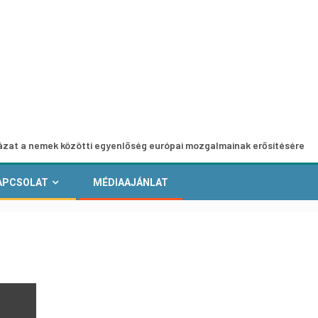
k közötti egyenlőség európai mozgalmainak erősítésére
E
APCSOLAT
MÉDIAAJÁNLAT