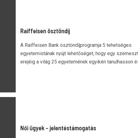
Raiffeisen ösztöndíj
A Raiffeisen Bank ösztöndíjprogramja 5 tehetséges
egyetemistának nyújt lehetőséget, hogy egy szemesz
erejéig a világ 25 egyetemének egyikén tanulhasson és
Női ügyek – jelentéstámogatás