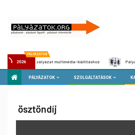
PÁLYÁZATOK
Alkotói pályázat multimédia-kiállításhoz
Pályázat a neme
2026
PÁLYÁZATOK
SZOLGÁLTATÁSOK
K
ösztöndíj