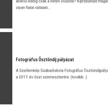
akikről eddig csak a neten olvastál? Kipróbálnád maga
olyan fiatal vállalati...
Fotográfus Ösztöndíj pályázat
A Szellemkép Szabadiskola Fotográfus Ösztöndíjpály
a 2017. év őszi szemeszterére. (tovább…)