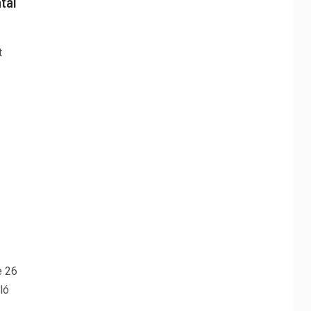
tal
t
e 26
ló