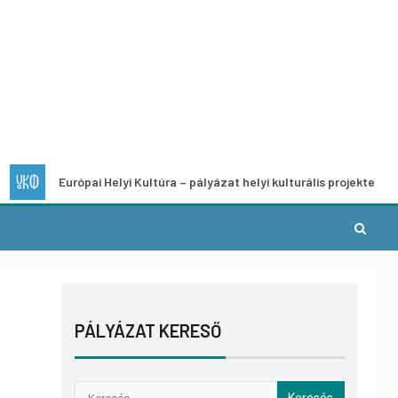
urópai Helyi Kultúra – pályázat helyi kulturális projektek fejlesztésére
PÁLYÁZAT KERESŐ