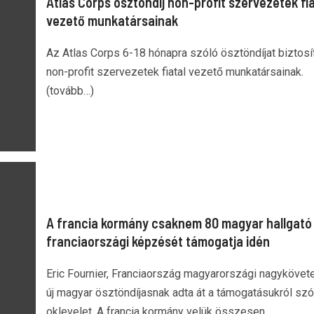
Atlas Corps ösztöndíj non-profit szervezetek fia
vezető munkatársainak
Az Atlas Corps 6-18 hónapra szóló ösztöndíjat biztosí
non-profit szervezetek fiatal vezető munkatársainak.
(tovább…)
A francia kormány csaknem 80 magyar hallgató
franciaországi képzését támogatja idén
Eric Fournier, Franciaország magyarországi nagykövet
új magyar ösztöndíjasnak adta át a támogatásukról szó
oklevelet. A francia kormány velük összesen...